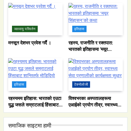
पाकिस्तानको पानी संकटको
कालो सिसा हटाइयो
भित्री कथा
जलवायु परिवर्तन
इतिहास
मनसून देशभर प्रवेश गर्दै ।
रहस्य, राजनीति र रक्तपात:
भारतको इतिहासमा ‘मयूर
सिंहासन’को कथा
इतिहास
टेक्नोलोजी
रहस्यमय इतिहास: भारतको एउटा
विश्वभरका अस्पतालहरूमा
युद्ध जसले सम्राटलाई हिंसाबाट
एआईको प्रयोग तीव्र, स्वास्थ्य
शान्तितर्फ मोडिदियो
सेवा प्रणालीको कार्यक्षमता सुधार
समाजिक साइटमा हामी
समाज