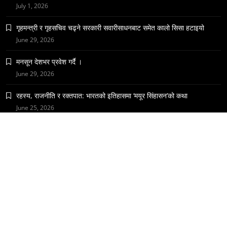
July 1, 2026
वन्यजन्तु
वातावरण
गृहमन्त्री र गृहसचिव चढ्ने सरकारी सवारीसाधनबाट समेत कालो सिसा हटाइयो
नेपालको वन्यजन्तु पर्यटन प्रवर्द्धनमा महत्वपूर्ण योगदान
June 29, 2026
November 20, 2023
मनसून देशभर प्रवेश गर्दै ।
June 29, 2026
रहस्य, राजनीति र रक्तपात: भारतको इतिहासमा ‘मयूर सिंहासन’को कथा
June 25, 2026
समाज
हनुमान जयन्ती आज मनाइँदै
November 20, 2023
इंग्लिस
हिन्दी
नेपाली
पाँडकास्ट
राइजिंग-मधेश
राजनीति-कुटनीति
विचार-विमर्श
वातावरण
आलेख
समाज-संस्कृति
अर्थतंत्र
विज्ञान-प्रविधि
इतिहास
विज्ञान-प्रविधि
मधेशकाे राजनीति
मधेशकाे विचार
शिक्षा
स्वास्थ्य
Online Newspaper - News / Magazine WordPress Theme
2026.