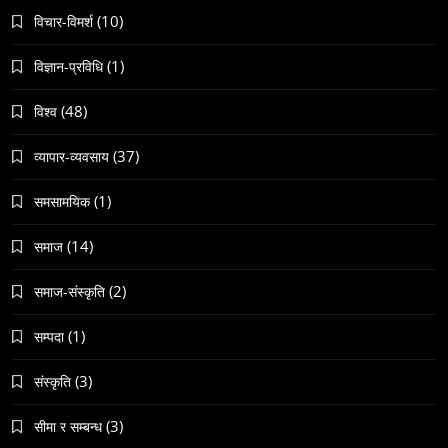
(10)
विचार-विमर्श
(1)
विज्ञान-प्रविधि
संस्कृति
(48)
विश्व
महाशिवरात्री गहिरो आध्यात्मिक यात्रा
(37)
November 20, 2023
व्यापार-व्यवसाय
(1)
समसामयिक
(14)
समाज
(2)
समाज-संस्कृति
समाज
जनकपुरधाममा ‘मधेस प्रादेशिक ललितकला प्रदर्शनी
(1)
सम्पदा
२०८२’ सुरु
(3)
संस्कृति
November 20, 2023
(3)
सीमा र सम्बन्ध