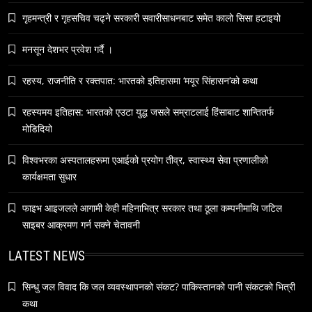
गृहमन्त्री र गृहसचिव चढ्ने सरकारी सवारीसाधनबाट समेत कालो सिसा हटाइयो
समाज
५० लाख’ शुल्कको वास्तविकता: अल्टर्नेटिभ B-स्कूलहरूले
मनसून देशभर प्रवेश गर्दै ।
नदेखाउने कठोर सत्य
रहस्य, राजनीति र रक्तपात: भारतको इतिहासमा ‘मयूर सिंहासन’को कथा
November 20, 2023
रहस्यमय इतिहास: भारतको एउटा युद्ध जसले सम्राटलाई हिंसाबाट शान्तितर्फ
मोडिदियो
विश्वभरका अस्पतालहरूमा एआईको प्रयोग तीव्र, स्वास्थ्य सेवा प्रणालीको
कार्यक्षमता सुधार
समाज
नेपालमा युनिफिकेशन चर्चको सम्बन्ध उजागर
फाइभ आइजलले आगामी केही महिनाभित्र सरकार तथा ठूला कम्पनीमाथि जटिल
November 20, 2023
साइबर आक्रमण गर्न सक्ने चेतावनी
LATEST NEWS
सिन्धु जल विवाद कि जल व्यवस्थापनको संकट? पाकिस्तानको पानी संकटको भित्री
कथा