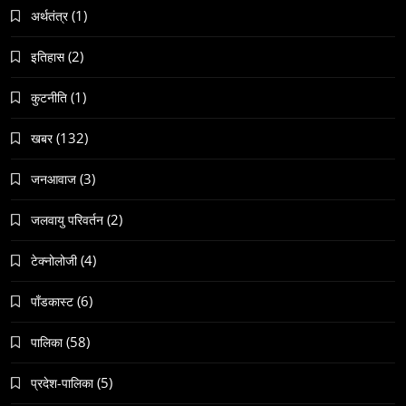
(1)
अर्थतंत्र
(2)
इतिहास
(1)
कुटनीति
समाज
(132)
खबर
नेपालमा गोरखकाली पूजाको विशेष महत्व
November 20, 2023
(3)
जनआवाज
(2)
जलवायु परिवर्तन
(4)
टेक्नोलोजी
(6)
पाँडकास्ट
समाज
वेव स्टोरी डिजिटल कथाको नयाँ रूप
(58)
पालिका
November 20, 2023
(5)
प्रदेश-पालिका