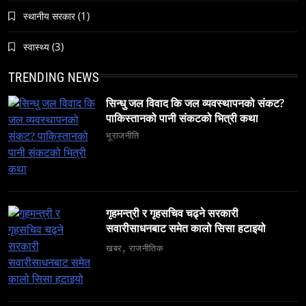
(1)
स्थानीय सरकार
(3)
स्वास्थ्य
समाज
अलउला: साउदी अरबको रेगिस्तानी मोती र सांस्कृतिक
TRENDING NEWS
सम्पदाको केन्द्र
सिन्धु जल विवाद कि जल व्यवस्थापनको संकट?
November 20, 2023
पाकिस्तानको पानी संकटको भित्री कथा
भूराजनीति
समाज
६ महिनामा ३३३ विदेशी नागरिक निष्कासित — ओभरस्टे,
गृहमन्त्री र गृहसचिव चढ्ने सरकारी
सवारीसाधनबाट समेत कालो सिसा हटाइयो
गैरकानुनी गतिविधि र धर्म प्रचारसम्म
खबर
राजनीतिक
November 20, 2023