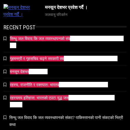
मनसून देशभर प्रवेश गर्दै ।
जलवायु परिवर्तन
व्यापार-व्यवसाय
समाज
टक्सारको परम्परागत धातु उद्योग संकटमा
RECENT POST
November 20, 2023
सिन्धु जल विवाद कि जल व्यवस्थापनको संकट? पाकिस्तानको पानी संकटको भित्री
कथा
गृहमन्त्री र गृहसचिव चढ्ने सरकारी सवारीसाधनबाट समेत कालो सिसा हटाइयो
मनसून देशभर प्रवेश गर्दै ।
समाज
रहस्य, राजनीति र रक्तपात: भारतको इतिहासमा ‘मयूर सिंहासन’को कथा
भारतको सांस्कृतिक सम्पत्ति पुनर्स्थापना कूटनीति: एक नयाँ
वैश्विक अभियान
रहस्यमय इतिहास: भारतको एउटा युद्ध जसले सम्राटलाई हिंसाबाट शान्तितर्फ
November 20, 2023
मोडिदियो
सिन्धु जल विवाद कि जल व्यवस्थापनको संकट? पाकिस्तानको पानी संकटको भित्री
कथा