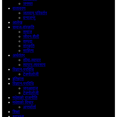
जनमत
वातावरण
जलवायु परिवर्तन
वन्यजन्तु
आलेख
समाज-संस्कृति
समाज
जीवन-शैली
सम्पदा
संस्कृति
साहित्य
अर्थतंत्र
सीमा-व्यापार
व्यापार-व्यवसाय
विज्ञान-प्रविधि
टेक्नोलोजी
इतिहास
विज्ञान-प्रविधि
जनआवाज
टेक्नोलोजी
मधेशकाे राजनीति
मधेशकाे विचार
अन्तर्वार्ता
शिक्षा
स्वास्थ्य