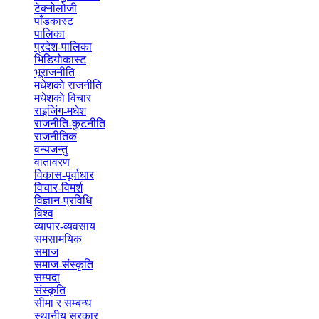
टेक्नोलोजी
(4)
पाँडकास्ट
(6)
पालिका
(58)
प्रदेश-पालिका
(5)
भिडियाेकास्ट
(7)
भूराजनीति
(3)
मधेशकाे राजनीति
(7)
मधेशकाे विचार
(1)
राइजिंग-मधेश
(6)
राजनीति-कुटनीति
(132)
राजनीतिक
(8)
वन्यजन्तु
(2)
वातावरण
(2)
विकास-पूर्वाधार
(3)
विचार-विमर्श
(10)
विज्ञान-प्रविधि
(1)
विश्व
(48)
व्यापार-व्यवसाय
(37)
समसामयिक
(1)
समाज
(14)
समाज-संस्कृति
(2)
सम्पदा
(1)
संस्कृति
(3)
सीमा र सम्बन्ध
(3)
स्थानीय सरकार
(1)