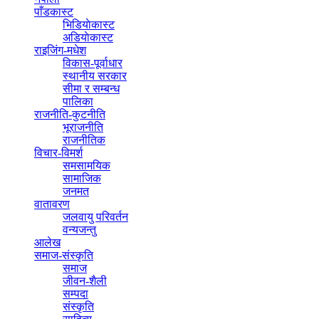
पाँडकास्ट
भिडियाेकास्ट
अडियाेकास्ट
राइजिंग-मधेश
विकास-पूर्वाधार
स्थानीय सरकार
सीमा र सम्बन्ध
पालिका
राजनीति-कुटनीति
भूराजनीति
राजनीतिक
विचार-विमर्श
समसामयिक
सामाजिक
जनमत
वातावरण
जलवायु परिवर्तन
वन्यजन्तु
आलेख
समाज-संस्कृति
समाज
जीवन-शैली
सम्पदा
संस्कृति