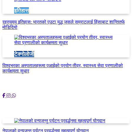
इतिहास
रहस्यमय इतिहास: भारतको एउटा युद्ध जसले सम्राटलाई हिंसाबाट शान्तितर्फ
मोडिदियो
टेक्नोलोजी
विश्वभरका अस्पतालहरूमा एआईको प्रयोग तीव्र, स्वास्थ्य सेवा प्रणालीको
कार्यक्षमता सुधार
समाजिक साइटमा हामी
आलेख
नेपालको वन्यजन्तु पर्यटन प्रवर्द्धनमा महत्वपूर्ण योगदान