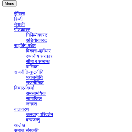
Menu
इंग्लिस
हिन्दी
नेपाली
पाँडकास्ट
भिडियाेकास्ट
अडियाेकास्ट
राइजिंग-मधेश
विकास-पूर्वाधार
स्थानीय सरकार
सीमा र सम्बन्ध
पालिका
राजनीति-कुटनीति
भूराजनीति
राजनीतिक
विचार-विमर्श
समसामयिक
सामाजिक
जनमत
वातावरण
जलवायु परिवर्तन
वन्यजन्तु
आलेख
समाज-संस्कृति