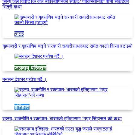
सिन्धु जल विवाद कि जल व्यवस्थापनको संकट? पाकिस्तानको पानी संकटको
भित्री कथा
खबर
गृहमन्त्री र गृहसचिव चढ्ने सरकारी सवारीसाधनबाट समेत कालो सिसा हटाइयो
जलवायु परिवर्तन
मनसून देशभर प्रवेश गर्दै ।
इतिहास
रहस्य, राजनीति र रक्तपात: भारतको इतिहासमा ‘मयूर सिंहासन’को कथा