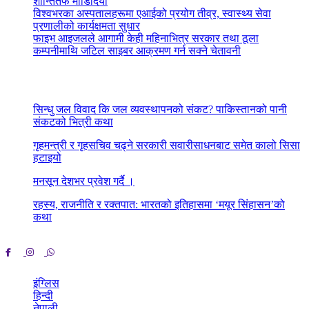
शान्तितर्फ मोडिदियो
विश्वभरका अस्पतालहरूमा एआईको प्रयोग तीव्र, स्वास्थ्य सेवा
प्रणालीको कार्यक्षमता सुधार
फाइभ आइजलले आगामी केही महिनाभित्र सरकार तथा ठूला
कम्पनीमाथि जटिल साइबर आक्रमण गर्न सक्ने चेतावनी
Latest News
सिन्धु जल विवाद कि जल व्यवस्थापनको संकट? पाकिस्तानको पानी
संकटको भित्री कथा
July 1, 2026
गृहमन्त्री र गृहसचिव चढ्ने सरकारी सवारीसाधनबाट समेत कालो सिसा
हटाइयो
June 29, 2026
मनसून देशभर प्रवेश गर्दै ।
June 29, 2026
रहस्य, राजनीति र रक्तपात: भारतको इतिहासमा ‘मयूर सिंहासन’को
कथा
June 25, 2026
इंग्लिस
हिन्दी
नेपाली