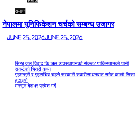
समाज
समाज
नेपालमा युनिफिकेशन चर्चको सम्बन्ध उजागर
June 25, 2026
June 25, 2026
Latest News
सिन्धु जल विवाद कि जल व्यवस्थापनको संकट? पाकिस्तानको पानी
संकटको भित्री कथा
गृहमन्त्री र गृहसचिव चढ्ने सरकारी सवारीसाधनबाट समेत कालो सिसा
हटाइयो
मनसून देशभर प्रवेश गर्दै ।
[sureforms id="1522"]
Dogs are domesticated mammals and one of the most popular pets in
the world. They are known for their loyalty, affection, and ability to
form strong bonds with their owners. Dogs are descended from
wolves, and over time, they have been bred for various purposes,
such as hunting, herding, guarding, and providing companionship.