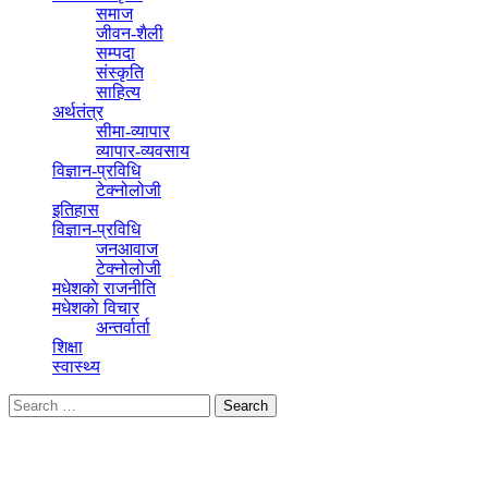
समाज
जीवन-शैली
सम्पदा
संस्कृति
साहित्य
अर्थतंत्र
सीमा-व्यापार
व्यापार-व्यवसाय
विज्ञान-प्रविधि
टेक्नोलोजी
इतिहास
विज्ञान-प्रविधि
जनआवाज
टेक्नोलोजी
मधेशकाे राजनीति
मधेशकाे विचार
अन्तर्वार्ता
शिक्षा
स्वास्थ्य
Popular Posts