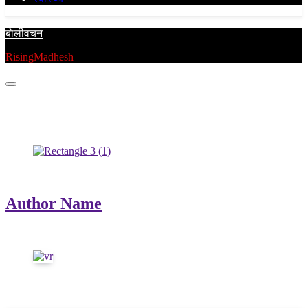
बाेलीवचन
RisingMadhesh
Author Info
Writer
Author Name
Lorem ipsum is simply dummy text
Latest Updates