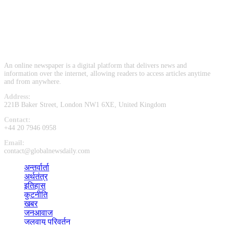
Dogs come in a wide variety of breeds, each with its own unique
characteristics, such as size, coat type, and temperament. Some of
the most popular dog breeds include Labrador Retrievers, German
Shepherds, Golden Retrievers, Bulldog, Poodle, and Beagle.
An online newspaper is a digital platform that delivers news and
information over the internet, allowing readers to access articles anytime
and from anywhere.
Address:
221B Baker Street, London NW1 6XE, United Kingdom
Contact:
+44 20 7946 0958
Email:
contact@globalnewsdaily.com
अन्तर्वार्ता
(1)
अर्थतंत्र
(1)
इतिहास
(2)
कुटनीति
(1)
खबर
(132)
जनआवाज
(3)
जलवायु परिवर्तन
(2)