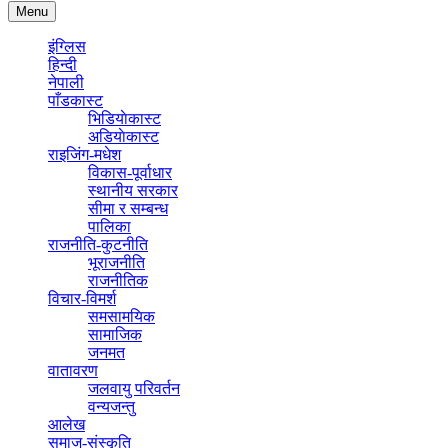
Menu
इंग्लिस
हिन्दी
नेपाली
पाँडकास्ट
भिडियाेकास्ट
अडियाेकास्ट
राइजिंग-मधेश
विकास-पूर्वाधार
स्थानीय सरकार
सीमा र सम्बन्ध
पालिका
राजनीति-कुटनीति
भूराजनीति
राजनीतिक
विचार-विमर्श
समसामयिक
सामाजिक
जनमत
वातावरण
जलवायु परिवर्तन
वन्यजन्तु
आलेख
समाज-संस्कृति