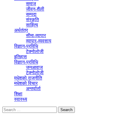
समाज
जीवन-शैली
सम्पदा
संस्कृति
साहित्य
अर्थतंत्र
सीमा-व्यापार
व्यापार-व्यवसाय
विज्ञान-प्रविधि
टेक्नोलोजी
इतिहास
विज्ञान-प्रविधि
जनआवाज
टेक्नोलोजी
मधेशकाे राजनीति
मधेशकाे विचार
अन्तर्वार्ता
शिक्षा
स्वास्थ्य
Popular Posts