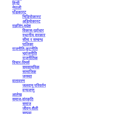
हिन्दी
नेपाली
पाँडकास्ट
भिडियाेकास्ट
अडियाेकास्ट
राइजिंग-मधेश
विकास-पूर्वाधार
स्थानीय सरकार
सीमा र सम्बन्ध
पालिका
राजनीति-कुटनीति
भूराजनीति
राजनीतिक
विचार-विमर्श
समसामयिक
सामाजिक
जनमत
वातावरण
जलवायु परिवर्तन
वन्यजन्तु
आलेख
समाज-संस्कृति
समाज
जीवन-शैली
सम्पदा