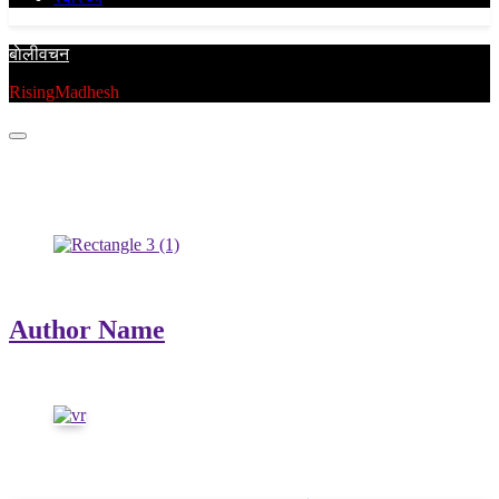
बाेलीवचन
RisingMadhesh
Author Info
Writer
Author Name
Lorem ipsum is simply dummy text
Latest Updates