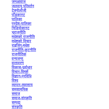
जनआवाज
(3)
जलवायु परिवर्तन
(2)
टेक्नोलोजी
(4)
पाँडकास्ट
(6)
पालिका
(58)
प्रदेश-पालिका
(5)
भिडियाेकास्ट
(7)
भूराजनीति
(3)
मधेशकाे राजनीति
(7)
मधेशकाे विचार
(1)
राइजिंग-मधेश
(6)
राजनीति-कुटनीति
(132)
राजनीतिक
(8)
वन्यजन्तु
(2)
वातावरण
(2)
विकास-पूर्वाधार
(3)
विचार-विमर्श
(10)
विज्ञान-प्रविधि
(1)
विश्व
(48)
व्यापार-व्यवसाय
(37)
समसामयिक
(1)
समाज
(14)
समाज-संस्कृति
(2)
सम्पदा
(1)
संस्कृति
(3)