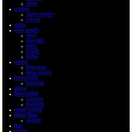
जनमत
वातावरण
जलवायु परिवर्तन
वन्यजन्तु
आलेख
समाज-संस्कृति
समाज
जीवन-शैली
सम्पदा
संस्कृति
साहित्य
अर्थतंत्र
सीमा-व्यापार
व्यापार-व्यवसाय
विज्ञान-प्रविधि
टेक्नोलोजी
इतिहास
विज्ञान-प्रविधि
जनआवाज
टेक्नोलोजी
मधेशकाे राजनीति
मधेशकाे विचार
अन्तर्वार्ता
शिक्षा
स्वास्थ्य