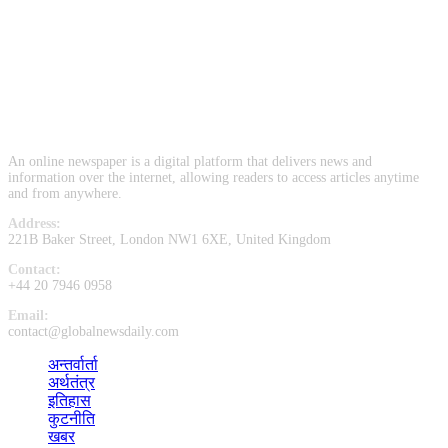
such as hunting, herding, guarding, and providing companionship.
Dogs come in a wide variety of breeds, each with its own unique
characteristics, such as size, coat type, and temperament. Some of
the most popular dog breeds include Labrador Retrievers, German
Shepherds, Golden Retrievers, Bulldog, Poodle, and Beagle.
An online newspaper is a digital platform that delivers news and
information over the internet, allowing readers to access articles anytime
and from anywhere.
Address:
221B Baker Street, London NW1 6XE, United Kingdom
Contact:
+44 20 7946 0958
Email:
contact@globalnewsdaily.com
अन्तर्वार्ता
(1)
अर्थतंत्र
(1)
इतिहास
(2)
कुटनीति
(1)
खबर
(132)