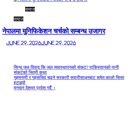
समाज
समाज
नेपालमा युनिफिकेशन चर्चको सम्बन्ध उजागर
June 29, 2026
June 29, 2026
Latest News
सिन्धु जल विवाद कि जल व्यवस्थापनको संकट? पाकिस्तानको पानी
संकटको भित्री कथा
गृहमन्त्री र गृहसचिव चढ्ने सरकारी सवारीसाधनबाट समेत कालो सिसा
हटाइयो
मनसून देशभर प्रवेश गर्दै ।
[sureforms id="1522"]
Dogs are domesticated mammals and one of the most popular pets in
the world. They are known for their loyalty, affection, and ability to
form strong bonds with their owners. Dogs are descended from
wolves, and over time, they have been bred for various purposes,