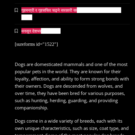
गृहमन्त्री र गृहसचिव चढ्ने सरकारी सवारीसाधनबाट समेत कालो सिसा
हटाइयो
मनसून देशभर प्रवेश गर्दै ।
[sureforms id="1522"]
Dogs are domesticated mammals and one of the most
popular pets in the world. They are known for their
loyalty, affection, and ability to form strong bonds with
their owners. Dogs are descended from wolves, and
over time, they have been bred for various purposes,
such as hunting, herding, guarding, and providing
companionship.
Dogs come in a wide variety of breeds, each with its
own unique characteristics, such as size, coat type, and