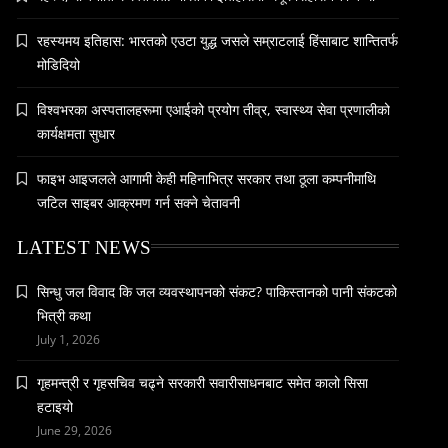
June 25, 2026
रहस्यमय इतिहास: भारतको एउटा युद्ध जसले सम्राटलाई हिंसाबाट शान्तितर्फ
मोडिदियो
विश्वभरका अस्पतालहरूमा एआईको प्रयोग तीव्र, स्वास्थ्य सेवा प्रणालीको
समाज
कार्यक्षमता सुधार
महाकुम्भ मेलामा भाइरल भएकी युवती मोनालिसाले
गरिन्- मुस्लिम प्रेमीसँग विवाह
फाइभ आइजलले आगामी केही महिनाभित्र सरकार तथा ठूला कम्पनीमाथि
June 25, 2026
जटिल साइबर आक्रमण गर्न सक्ने चेतावनी
LATEST NEWS
सिन्धु जल विवाद कि जल व्यवस्थापनको संकट? पाकिस्तानको पानी संकटको
समाज-संस्कृति
भित्री कथा
भारतको इतिहासमा पहिलोपटक मृत्यु इच्छाको
July 1, 2026
अनुमति
गृहमन्त्री र गृहसचिव चढ्ने सरकारी सवारीसाधनबाट समेत कालो सिसा
June 25, 2026
हटाइयो
June 29, 2026