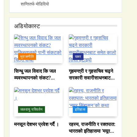
शान्तितर्फ मोडिदियो
अडियाेकास्ट
भूराजनीति
खबर
सिन्धु जल विवाद कि जल
गृहमन्त्री र गृहसचिव चढ्ने
व्यवस्थापनको संकट?
सरकारी सवारीसाधनबाट
पाकिस्तानको पानी संकटको
समेत कालो सिसा हटाइयो
भित्री कथा
जलवायु परिवर्तन
इतिहास
मनसून देशभर प्रवेश गर्दै ।
रहस्य, राजनीति र रक्तपात:
भारतको इतिहासमा ‘मयूर