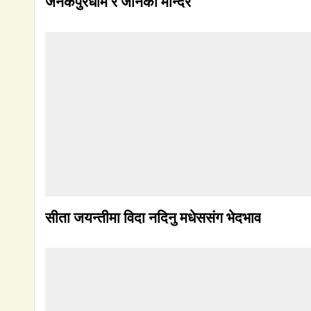
जनकपुरधाम र जानकी मन्दिर
सीता जयन्तीमा विदा नदिनु मधेससंग भेदभाव