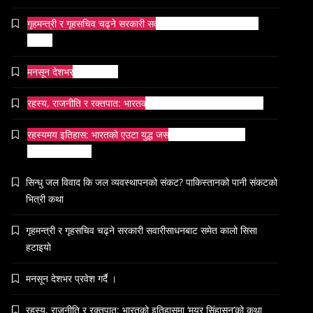
समाज-संस्कृति
गृहमन्त्री र गृहसचिव चढ्ने सरकारी सवारीसाधनबाट समेत कालो सिसा
ओली र लेखक पक्राउ परेपछि गृहमन्त्रीको
हटाइयो
प्रतिक्रिया ‘यो प्रतिशोध होइन, न्यायको सुरुवात
हो’ — गृहमन्त्री
June 25, 2026
मनसून देशभर प्रवेश गर्दै ।
रहस्य, राजनीति र रक्तपात: भारतको इतिहासमा ‘मयूर सिंहासन’को कथा
रहस्यमय इतिहास: भारतको एउटा युद्ध जसले सम्राटलाई हिंसाबाट
सम्पदा
शान्तितर्फ मोडिदियो
जनकपुर सहित तराई मधेसका विभिन्न स्थानहरूमा
पर्व छठ सम्पन्न
सिन्धु जल विवाद कि जल व्यवस्थापनको संकट? पाकिस्तानको पानी संकटको
June 25, 2026
भित्री कथा
गृहमन्त्री र गृहसचिव चढ्ने सरकारी सवारीसाधनबाट समेत कालो सिसा
हटाइयो
संस्कृति
मनसून देशभर प्रवेश गर्दै ।
आज साँझ अस्ताउँदो सूर्यलाई अर्घ्य
रहस्य, राजनीति र रक्तपात: भारतको इतिहासमा ‘मयूर सिंहासन’को कथा