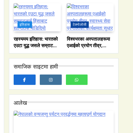
सिंहासन’को कथा
इतिहास
टेक्नोलोजी
रहस्यमय इतिहास: भारतको
विश्वभरका अस्पतालहरूमा
एउटा युद्ध जसले सम्राटलाई
एआईको प्रयोग तीव्र,
हिंसाबाट शान्तितर्फ
स्वास्थ्य सेवा प्रणालीको
मोडिदियो
कार्यक्षमता सुधार
समाजिक साइटमा हामी
आलेख