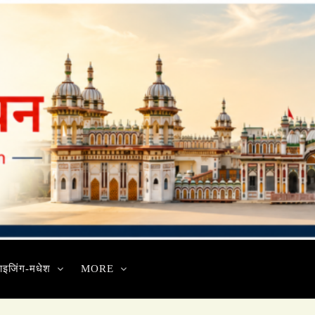
ाइजिंग-मधेश
MORE