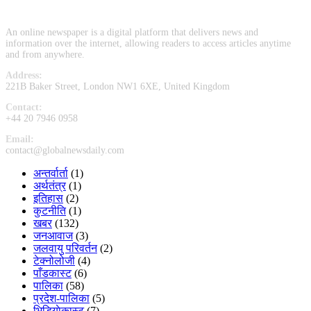
An online newspaper is a digital platform that delivers news and
information over the internet, allowing readers to access articles anytime
and from anywhere.
Address:
221B Baker Street, London NW1 6XE, United Kingdom
Contact:
+44 20 7946 0958
Email:
contact@globalnewsdaily.com
अन्तर्वार्ता
(1)
अर्थतंत्र
(1)
इतिहास
(2)
कुटनीति
(1)
खबर
(132)
जनआवाज
(3)
जलवायु परिवर्तन
(2)
टेक्नोलोजी
(4)
पाँडकास्ट
(6)
पालिका
(58)
प्रदेश-पालिका
(5)
भिडियाेकास्ट
(7)