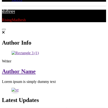
बाेलीवचन
RisingMadhesh
Author Info
Writer
Author Name
Lorem ipsum is simply dummy text
Latest Updates