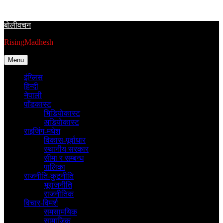
Skip
to
बाेलीवचन
content
RisingMadhesh
Menu
इंग्लिस
हिन्दी
नेपाली
पाँडकास्ट
भिडियाेकास्ट
अडियाेकास्ट
राइजिंग-मधेश
विकास-पूर्वाधार
स्थानीय सरकार
सीमा र सम्बन्ध
पालिका
राजनीति-कुटनीति
भूराजनीति
राजनीतिक
विचार-विमर्श
समसामयिक
सामाजिक