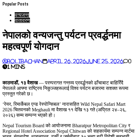
Popular Posts
वन्यजन्तु
वातावरण
नेपालको वन्यजन्तु पर्यटन प्रवर्द्धनमा
महत्वपूर्ण योगदान
BoliBachan
April 26, 2026
June 25, 2026
0
1 mins
काठमाडौं, १३ वैशाख
— परम्परागत गन्तव्य प्रवर्द्धनको ढाँचाबाट बाहिरिँदै
नेपालले आफ्ना राष्ट्रिय निकुञ्जहरूलाई विश्व पर्यटन बजारमा सशक्त रूपमा
प्रस्तुत गरेको छ।
‘रेयर, रिमार्केबल एन्ड रेस्पोन्सिबल’ नारासहित Wild Nepal Safari Mart
2026 चितवनको Meghauli मा वैशाख ११ देखि १३ गते (अप्रिल २४–२६,
२०२६) सम्म सम्पन्न भएको हो।
Nepal Tourism Board को आयोजनामा Bharatpur Metropolitan City र
Regional Hotel Association Nepal Chitwan को सहकार्यमा सम्पन्न मार्टमा
भारत, बंगलादेश, थाइल्यान्ड, टर्की र जर्मनीबाट ३० भन्दा बढी विदेशी सहभागी