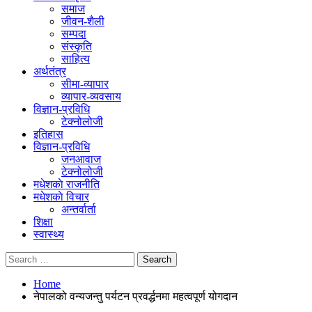
समाज
जीवन-शैली
सम्पदा
संस्कृति
साहित्य
अर्थतंत्र
सीमा-व्यापार
व्यापार-व्यवसाय
विज्ञान-प्रविधि
टेक्नोलोजी
इतिहास
विज्ञान-प्रविधि
जनआवाज
टेक्नोलोजी
मधेशकाे राजनीति
मधेशकाे विचार
अन्तर्वार्ता
शिक्षा
स्वास्थ्य
Home
नेपालको वन्यजन्तु पर्यटन प्रवर्द्धनमा महत्वपूर्ण योगदान