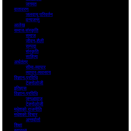
जनमत
वातावरण
जलवायु परिवर्तन
वन्यजन्तु
आलेख
समाज-संस्कृति
समाज
जीवन-शैली
सम्पदा
संस्कृति
साहित्य
अर्थतंत्र
सीमा-व्यापार
व्यापार-व्यवसाय
विज्ञान-प्रविधि
टेक्नोलोजी
इतिहास
विज्ञान-प्रविधि
जनआवाज
टेक्नोलोजी
मधेशकाे राजनीति
मधेशकाे विचार
अन्तर्वार्ता
शिक्षा
स्वास्थ्य