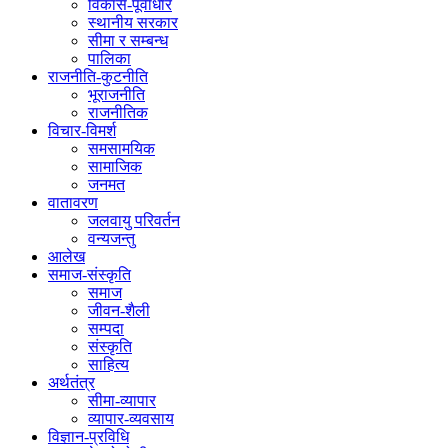
विकास-पूर्वाधार
स्थानीय सरकार
सीमा र सम्बन्ध
पालिका
राजनीति-कुटनीति
भूराजनीति
राजनीतिक
विचार-विमर्श
समसामयिक
सामाजिक
जनमत
वातावरण
जलवायु परिवर्तन
वन्यजन्तु
आलेख
समाज-संस्कृति
समाज
जीवन-शैली
सम्पदा
संस्कृति
साहित्य
अर्थतंत्र
सीमा-व्यापार
व्यापार-व्यवसाय
विज्ञान-प्रविधि