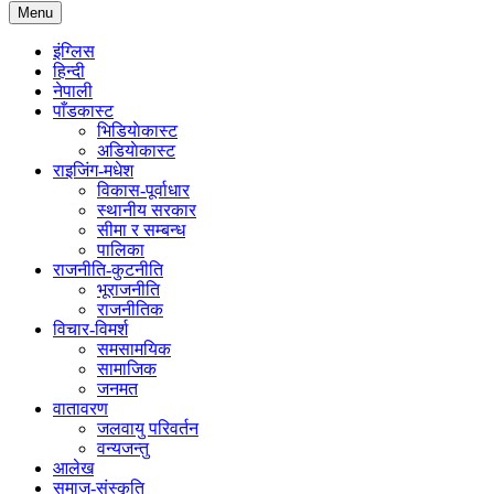
Menu
इंग्लिस
हिन्दी
नेपाली
पाँडकास्ट
भिडियाेकास्ट
अडियाेकास्ट
राइजिंग-मधेश
विकास-पूर्वाधार
स्थानीय सरकार
सीमा र सम्बन्ध
पालिका
राजनीति-कुटनीति
भूराजनीति
राजनीतिक
विचार-विमर्श
समसामयिक
सामाजिक
जनमत
वातावरण
जलवायु परिवर्तन
वन्यजन्तु
आलेख
समाज-संस्कृति