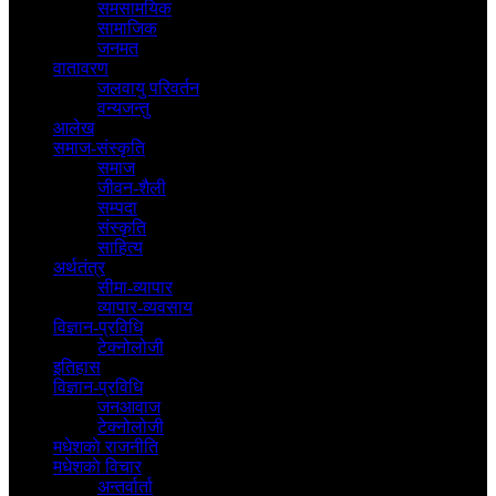
समसामयिक
सामाजिक
जनमत
वातावरण
जलवायु परिवर्तन
वन्यजन्तु
आलेख
समाज-संस्कृति
समाज
जीवन-शैली
सम्पदा
संस्कृति
साहित्य
अर्थतंत्र
सीमा-व्यापार
व्यापार-व्यवसाय
विज्ञान-प्रविधि
टेक्नोलोजी
इतिहास
विज्ञान-प्रविधि
जनआवाज
टेक्नोलोजी
मधेशकाे राजनीति
मधेशकाे विचार
अन्तर्वार्ता