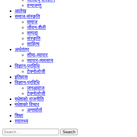
वन्यजन्तु
आलेख
समाज-संस्कृति
समाज
जीवन-शैली
सम्पदा
संस्कृति
साहित्य
अर्थतंत्र
सीमा-व्यापार
व्यापार-व्यवसाय
विज्ञान-प्रविधि
टेक्नोलोजी
इतिहास
विज्ञान-प्रविधि
जनआवाज
टेक्नोलोजी
मधेशकाे राजनीति
मधेशकाे विचार
अन्तर्वार्ता
शिक्षा
स्वास्थ्य