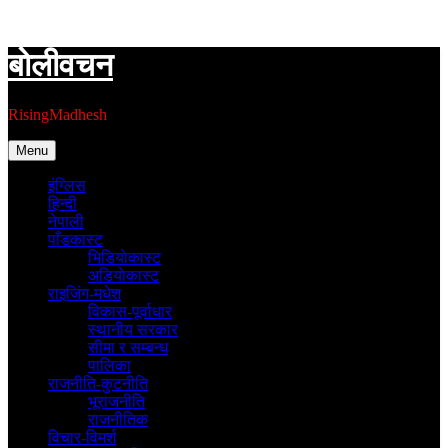
Skip
to
content
बाेलीवचन
RisingMadhesh
Menu
इंग्लिस
हिन्दी
नेपाली
पाँडकास्ट
भिडियाेकास्ट
अडियाेकास्ट
राइजिंग-मधेश
विकास-पूर्वाधार
स्थानीय सरकार
सीमा र सम्बन्ध
पालिका
राजनीति-कुटनीति
भूराजनीति
राजनीतिक
विचार-विमर्श