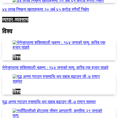
४४ लाख निष्कृय खाताहरूमा २० अर्ब ६५ करोड रुपैयाँ निक्षेप
व्यापार-व्यवसाय
विश्व
विश्व
भेनेजुएलामा शक्तिशाली भूकम्प : १६४ जनाको मृत्यु, करिब एक हजार घाइते
विश्व
युद्ध अन्त्य गराउन रुसमाथि थप दबाब बढाउन जी–७ राष्ट्र सहमत