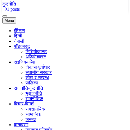
कुटनीति
1 posts
Menu
इंग्लिस
हिन्दी
नेपाली
पाँडकास्ट
भिडियाेकास्ट
अडियाेकास्ट
राइजिंग-मधेश
विकास-पूर्वाधार
स्थानीय सरकार
सीमा र सम्बन्ध
पालिका
राजनीति-कुटनीति
भूराजनीति
राजनीतिक
विचार-विमर्श
समसामयिक
सामाजिक
जनमत
वातावरण
जलवायु परिवर्तन