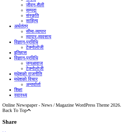
जीवन-शैली
सम्पदा
संस्कृति
साहित्य
अर्थतंत्र
सीमा-व्यापार
व्यापार-व्यवसाय
विज्ञान-प्रविधि
टेक्नोलोजी
इतिहास
विज्ञान-प्रविधि
जनआवाज
टेक्नोलोजी
मधेशकाे राजनीति
मधेशकाे विचार
अन्तर्वार्ता
शिक्षा
स्वास्थ्य
Online Newspaper - News / Magazine WordPress Theme 2026.
Back To Top
Share