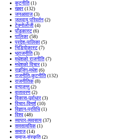
कुटनीति
(1)
खबर
(132)
जनआवाज
(3)
जलवायु परिवर्तन
(2)
टेक्नोलोजी
(4)
पाँडकास्ट
(6)
पालिका
(58)
प्रदेश-पालिका
(5)
भिडियाेकास्ट
(7)
भूराजनीति
(3)
मधेशकाे राजनीति
(7)
मधेशकाे विचार
(1)
राइजिंग-मधेश
(6)
राजनीति-कुटनीति
(132)
राजनीतिक
(8)
वन्यजन्तु
(2)
वातावरण
(2)
विकास-पूर्वाधार
(3)
विचार-विमर्श
(10)
विज्ञान-प्रविधि
(1)
विश्व
(48)
व्यापार-व्यवसाय
(37)
समसामयिक
(1)
समाज
(14)
समाज-संस्कृति
(2)