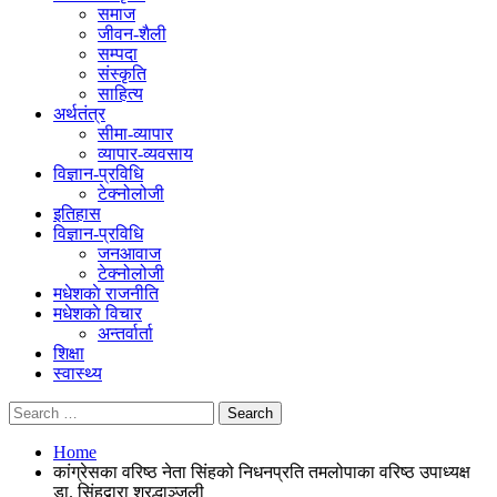
समाज
जीवन-शैली
सम्पदा
संस्कृति
साहित्य
अर्थतंत्र
सीमा-व्यापार
व्यापार-व्यवसाय
विज्ञान-प्रविधि
टेक्नोलोजी
इतिहास
विज्ञान-प्रविधि
जनआवाज
टेक्नोलोजी
मधेशकाे राजनीति
मधेशकाे विचार
अन्तर्वार्ता
शिक्षा
स्वास्थ्य
Home
कांग्रेसका वरिष्ठ नेता सिंहको निधनप्रति तमलोपाका वरिष्ठ उपाध्यक्ष
डा. सिंहद्वारा श्रद्धाञ्जली