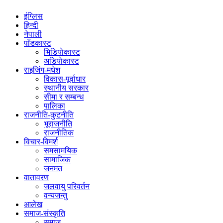
इंग्लिस
हिन्दी
नेपाली
पाँडकास्ट
भिडियाेकास्ट
अडियाेकास्ट
राइजिंग-मधेश
विकास-पूर्वाधार
स्थानीय सरकार
सीमा र सम्बन्ध
पालिका
राजनीति-कुटनीति
भूराजनीति
राजनीतिक
विचार-विमर्श
समसामयिक
सामाजिक
जनमत
वातावरण
जलवायु परिवर्तन
वन्यजन्तु
आलेख
समाज-संस्कृति
समाज