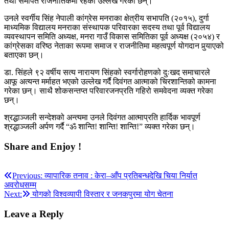
तथा समर्पित राजनीतिकर्मी रहेको उल्लेख गरेका छन्।
उनले स्वर्गीय सिंह नेपाली कांग्रेस मनराका क्षेत्रीय सभापति (२०१५), दुर्गा
माध्यमिक विद्यालय मनराका संस्थापक परिवारका सदस्य तथा पूर्व विद्यालय
व्यवस्थापन समिति अध्यक्ष, मनरा गाउँ विकास समितिका पूर्व अध्यक्ष (२०५४) र
कांग्रेसका वरिष्ठ नेताका रूपमा समाज र राजनीतिमा महत्वपूर्ण योगदान पुर्‍याएको
बताएका छन्।
डा. सिंहले ९२ वर्षीय सत्य नारायण सिंहको स्वर्गारोहणको दुःखद समाचारले
आफू अत्यन्त मर्माहत भएको उल्लेख गर्दै दिवंगत आत्माको चिरशान्तिको कामना
गरेका छन्। साथै शोकसन्तप्त परिवारजनप्रति गहिरो समवेदना व्यक्त गरेका
छन्।
श्रद्धाञ्जली सन्देशको अन्त्यमा उनले दिवंगत आत्माप्रति हार्दिक भावपूर्ण
श्रद्धाञ्जली अर्पण गर्दै “ॐ शान्ति! शान्ति! शान्ति!” व्यक्त गरेका छन्।
Share and Enjoy !
Post
Previous:
व्यापारिक तनाव : केरा–आँप प्रतिबन्धदेखि चिया निर्यात
अवरोधसम्म
navigation
Next:
योगको विश्वव्यापी विस्तार र जनकपुरमा योग चेतना
Leave a Reply