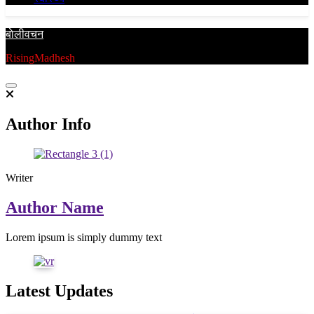
बाेलीवचन
RisingMadhesh
Author Info
Writer
Author Name
Lorem ipsum is simply dummy text
Latest Updates