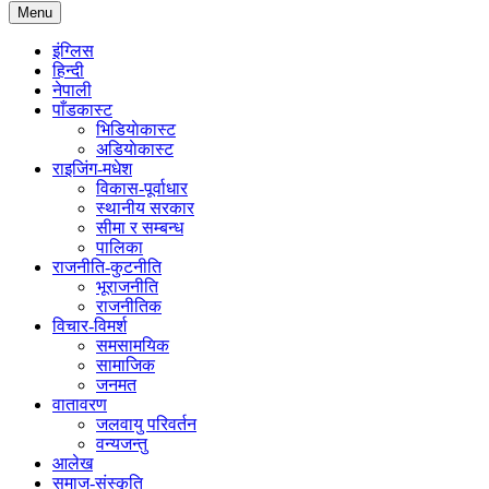
Menu
इंग्लिस
हिन्दी
नेपाली
पाँडकास्ट
भिडियाेकास्ट
अडियाेकास्ट
राइजिंग-मधेश
विकास-पूर्वाधार
स्थानीय सरकार
सीमा र सम्बन्ध
पालिका
राजनीति-कुटनीति
भूराजनीति
राजनीतिक
विचार-विमर्श
समसामयिक
सामाजिक
जनमत
वातावरण
जलवायु परिवर्तन
वन्यजन्तु
आलेख
समाज-संस्कृति