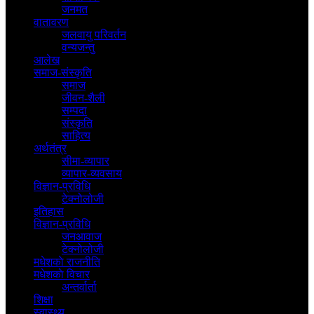
जनमत
वातावरण
जलवायु परिवर्तन
वन्यजन्तु
आलेख
समाज-संस्कृति
समाज
जीवन-शैली
सम्पदा
संस्कृति
साहित्य
अर्थतंत्र
सीमा-व्यापार
व्यापार-व्यवसाय
विज्ञान-प्रविधि
टेक्नोलोजी
इतिहास
विज्ञान-प्रविधि
जनआवाज
टेक्नोलोजी
मधेशकाे राजनीति
मधेशकाे विचार
अन्तर्वार्ता
शिक्षा
स्वास्थ्य