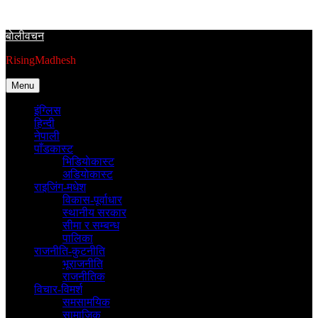
Skip
to
बाेलीवचन
content
RisingMadhesh
Menu
इंग्लिस
हिन्दी
नेपाली
पाँडकास्ट
भिडियाेकास्ट
अडियाेकास्ट
राइजिंग-मधेश
विकास-पूर्वाधार
स्थानीय सरकार
सीमा र सम्बन्ध
पालिका
राजनीति-कुटनीति
भूराजनीति
राजनीतिक
विचार-विमर्श
समसामयिक
सामाजिक