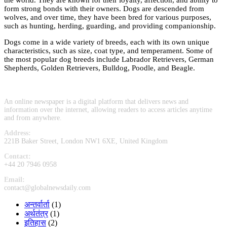
the world. They are known for their loyalty, affection, and ability to
form strong bonds with their owners. Dogs are descended from
wolves, and over time, they have been bred for various purposes,
such as hunting, herding, guarding, and providing companionship.
Dogs come in a wide variety of breeds, each with its own unique
characteristics, such as size, coat type, and temperament. Some of
the most popular dog breeds include Labrador Retrievers, German
Shepherds, Golden Retrievers, Bulldog, Poodle, and Beagle.
An online newspaper is a digital platform that delivers news and
information over the internet, allowing readers to access articles anytime
and from anywhere.
Address:
221B Baker Street, London NW1 6XE, United Kingdom
Contact:
+44 20 7946 0958
Email:
contact@globalnewsdaily.com
अन्तर्वार्ता
(1)
अर्थतंत्र
(1)
इतिहास
(2)