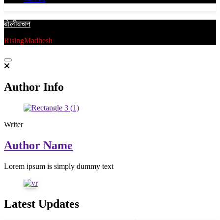
बाेलीवचन
RisingMadhesh
Author Info
Writer
Author Name
Lorem ipsum is simply dummy text
Latest Updates