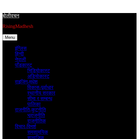
Skip
to
बाेलीवचन
content
RisingMadhesh
Menu
इंग्लिस
हिन्दी
नेपाली
पाँडकास्ट
भिडियाेकास्ट
अडियाेकास्ट
राइजिंग-मधेश
विकास-पूर्वाधार
स्थानीय सरकार
सीमा र सम्बन्ध
पालिका
राजनीति-कुटनीति
भूराजनीति
राजनीतिक
विचार-विमर्श
समसामयिक
सामाजिक