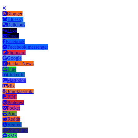
Blogger
Bluesky
Delicious
Digg
Email
Facebook
Facebook messenger
Flipboard
Google
Hacker News
Line
LinkedIn
Mastodon
Mix
Odnoklassniki
PDF
Pinterest
Pocket
Print
Reddit
Renren
Short link
SMS