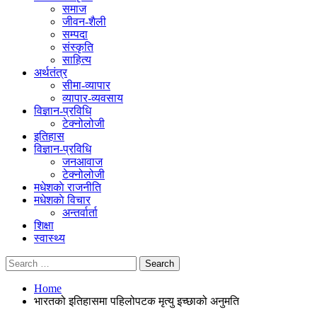
समाज
जीवन-शैली
सम्पदा
संस्कृति
साहित्य
अर्थतंत्र
सीमा-व्यापार
व्यापार-व्यवसाय
विज्ञान-प्रविधि
टेक्नोलोजी
इतिहास
विज्ञान-प्रविधि
जनआवाज
टेक्नोलोजी
मधेशकाे राजनीति
मधेशकाे विचार
अन्तर्वार्ता
शिक्षा
स्वास्थ्य
Home
भारतको इतिहासमा पहिलोपटक मृत्यु इच्छाको अनुमति