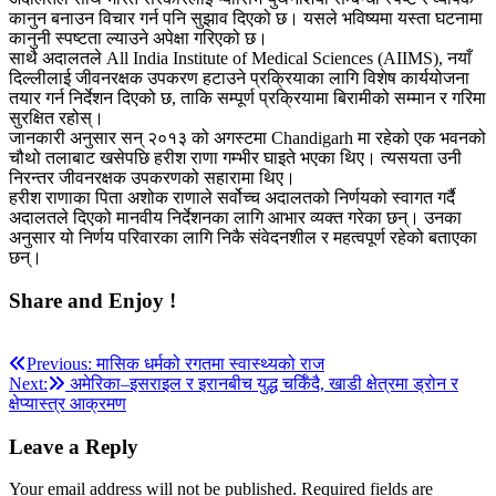
कानुन बनाउन विचार गर्न पनि सुझाव दिएको छ। यसले भविष्यमा यस्ता घटनामा
कानुनी स्पष्टता ल्याउने अपेक्षा गरिएको छ।
साथै अदालतले All India Institute of Medical Sciences (AIIMS), नयाँ
दिल्लीलाई जीवनरक्षक उपकरण हटाउने प्रक्रियाका लागि विशेष कार्ययोजना
तयार गर्न निर्देशन दिएको छ, ताकि सम्पूर्ण प्रक्रियामा बिरामीको सम्मान र गरिमा
सुरक्षित रहोस्।
जानकारी अनुसार सन् २०१३ को अगस्टमा Chandigarh मा रहेको एक भवनको
चौथो तलाबाट खसेपछि हरीश राणा गम्भीर घाइते भएका थिए। त्यसयता उनी
निरन्तर जीवनरक्षक उपकरणको सहारामा थिए।
हरीश राणाका पिता अशोक राणाले सर्वोच्च अदालतको निर्णयको स्वागत गर्दै
अदालतले दिएको मानवीय निर्देशनका लागि आभार व्यक्त गरेका छन्। उनका
अनुसार यो निर्णय परिवारका लागि निकै संवेदनशील र महत्वपूर्ण रहेको बताएका
छन्।
Share and Enjoy !
Post
Previous:
मासिक धर्मको रगतमा स्वास्थ्यको राज
Next:
अमेरिका–इसराइल र इरानबीच युद्ध चर्किँदै, खाडी क्षेत्रमा ड्रोन र
navigation
क्षेप्यास्त्र आक्रमण
Leave a Reply
Your email address will not be published.
Required fields are