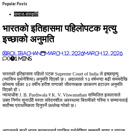
Popular Posts
समाज-संस्कृति
भारतको इतिहासमा पहिलोपटक मृत्यु
इच्छाको अनुमति
BoliBachan
March 12, 2026
March 12, 2026
0
1 mins
भारतको इतिहासमा पहिलो पटक Supreme Court of India ले इच्छामृत्यु
(प्यासिभ युथेनेशिया) अनुमति दिएको छ। अदालतले १३ वर्षभन्दा बढी समयदेखि
कोमामा रहेका ३२ वर्षीय हरीश राणाको जीवनरक्षक उपकरण हटाउन अनुमति
दिएको हो।
न्यायाधीश J. B. Pardiwala र K. V. Viswanathan सम्मिलित इजलासले
उक्त निर्णय सुनाउँदै यस्ता संवेदनशील अवस्थामा बिरामीको गरिमा र सम्मानलाई
सर्वोच्च प्राथमिकता दिनुपर्ने उल्लेख गरेको छ।
अदालतले साथै भारत सरकारलाई प्यासिभ युथेनेशिया सम्बन्धी स्पष्ट र व्यापक