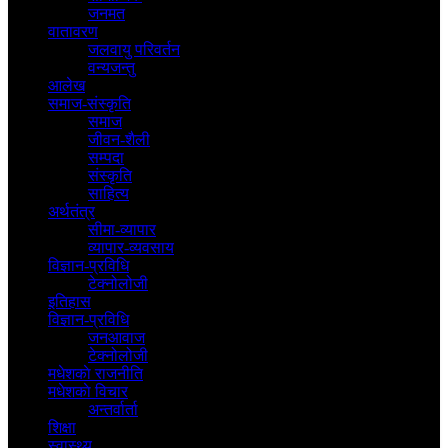
जनमत
वातावरण
जलवायु परिवर्तन
वन्यजन्तु
आलेख
समाज-संस्कृति
समाज
जीवन-शैली
सम्पदा
संस्कृति
साहित्य
अर्थतंत्र
सीमा-व्यापार
व्यापार-व्यवसाय
विज्ञान-प्रविधि
टेक्नोलोजी
इतिहास
विज्ञान-प्रविधि
जनआवाज
टेक्नोलोजी
मधेशकाे राजनीति
मधेशकाे विचार
अन्तर्वार्ता
शिक्षा
स्वास्थ्य