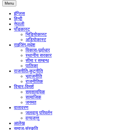
Menu
इंग्लिस
हिन्दी
नेपाली
पाँडकास्ट
भिडियाेकास्ट
अडियाेकास्ट
राइजिंग-मधेश
विकास-पूर्वाधार
स्थानीय सरकार
सीमा र सम्बन्ध
पालिका
राजनीति-कुटनीति
भूराजनीति
राजनीतिक
विचार-विमर्श
समसामयिक
सामाजिक
जनमत
वातावरण
जलवायु परिवर्तन
वन्यजन्तु
आलेख
समाज-संस्कृति