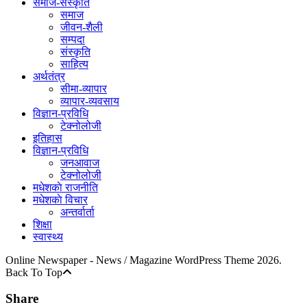
समाज-संस्कृति
समाज
जीवन-शैली
सम्पदा
संस्कृति
साहित्य
अर्थतंत्र
सीमा-व्यापार
व्यापार-व्यवसाय
विज्ञान-प्रविधि
टेक्नोलोजी
इतिहास
विज्ञान-प्रविधि
जनआवाज
टेक्नोलोजी
मधेशकाे राजनीति
मधेशकाे विचार
अन्तर्वार्ता
शिक्षा
स्वास्थ्य
Online Newspaper - News / Magazine WordPress Theme 2026.
Back To Top
Share