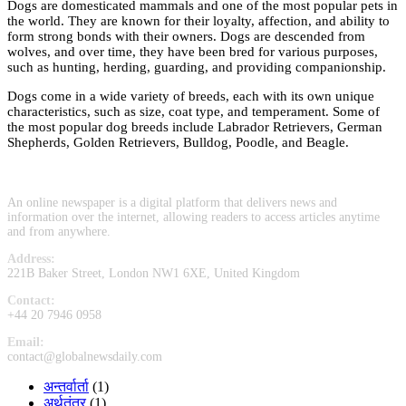
Dogs are domesticated mammals and one of the most popular pets in
the world. They are known for their loyalty, affection, and ability to
form strong bonds with their owners. Dogs are descended from
wolves, and over time, they have been bred for various purposes,
such as hunting, herding, guarding, and providing companionship.
Dogs come in a wide variety of breeds, each with its own unique
characteristics, such as size, coat type, and temperament. Some of
the most popular dog breeds include Labrador Retrievers, German
Shepherds, Golden Retrievers, Bulldog, Poodle, and Beagle.
An online newspaper is a digital platform that delivers news and
information over the internet, allowing readers to access articles anytime
and from anywhere.
Address:
221B Baker Street, London NW1 6XE, United Kingdom
Contact:
+44 20 7946 0958
Email:
contact@globalnewsdaily.com
अन्तर्वार्ता
(1)
अर्थतंत्र
(1)