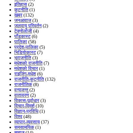
इतिहास
(2)
कुटनीति
(1)
खबर
(132)
जनआवाज
(3)
जलवायु परिवर्तन
(2)
टेक्नोलोजी
(4)
पाँडकास्ट
(6)
पालिका
(58)
प्रदेश-पालिका
(5)
भिडियाेकास्ट
(7)
भूराजनीति
(3)
मधेशकाे राजनीति
(7)
मधेशकाे विचार
(1)
राइजिंग-मधेश
(6)
राजनीति-कुटनीति
(132)
राजनीतिक
(8)
वन्यजन्तु
(2)
वातावरण
(2)
विकास-पूर्वाधार
(3)
विचार-विमर्श
(10)
विज्ञान-प्रविधि
(1)
विश्व
(48)
व्यापार-व्यवसाय
(37)
समसामयिक
(1)
समाज
(14)