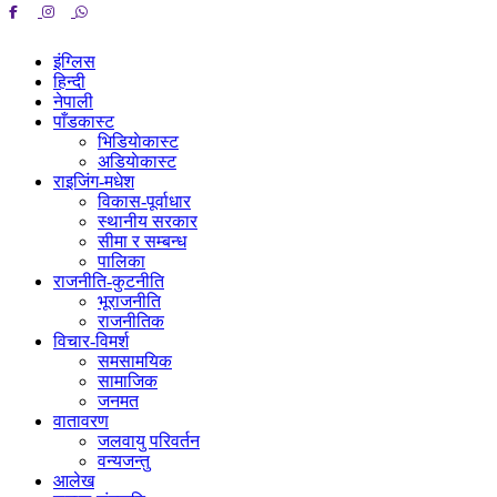
इंग्लिस
हिन्दी
नेपाली
पाँडकास्ट
भिडियाेकास्ट
अडियाेकास्ट
राइजिंग-मधेश
विकास-पूर्वाधार
स्थानीय सरकार
सीमा र सम्बन्ध
पालिका
राजनीति-कुटनीति
भूराजनीति
राजनीतिक
विचार-विमर्श
समसामयिक
सामाजिक
जनमत
वातावरण
जलवायु परिवर्तन
वन्यजन्तु
आलेख