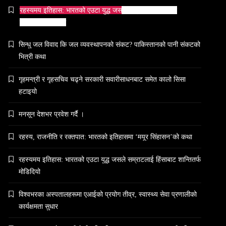
आज साँझ अस्ताउँदो सूर्यलाई अर्घ्य
रहस्यमय इतिहास: भारतको एउटा युद्ध जसले सम्राटलाई हिंसाबाट
June 21, 2026
शान्तितर्फ मोडिदियो
सिन्धु जल विवाद कि जल व्यवस्थापनको संकट? पाकिस्तानको पानी संकटको
भित्री कथा
समाज
गृहमन्त्री र गृहसचिव चढ्ने सरकारी सवारीसाधनबाट समेत कालो सिसा
महाकुम्भ मेलामा भाइरल भएकी युवती मोनालिसाले
हटाइयो
गरिन्- मुस्लिम प्रेमीसँग विवाह
मनसून देशभर प्रवेश गर्दै ।
June 21, 2026
रहस्य, राजनीति र रक्तपात: भारतको इतिहासमा ‘मयूर सिंहासन’को कथा
रहस्यमय इतिहास: भारतको एउटा युद्ध जसले सम्राटलाई हिंसाबाट शान्तितर्फ
समाज-संस्कृति
मोडिदियो
भारतको इतिहासमा पहिलोपटक मृत्यु इच्छाको
विश्वभरका अस्पतालहरूमा एआईको प्रयोग तीव्र, स्वास्थ्य सेवा प्रणालीको
अनुमति
कार्यक्षमता सुधार
June 21, 2026