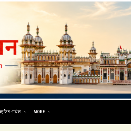
ाइजिंग-मधेश
MORE