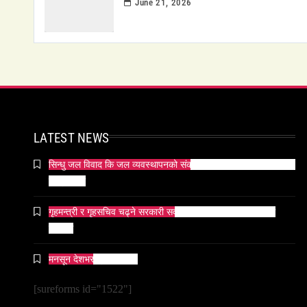
June 21, 2026
LATEST NEWS
सिन्धु जल विवाद कि जल व्यवस्थापनको संकट? पाकिस्तानको पानी संकटको
भित्री कथा
गृहमन्त्री र गृहसचिव चढ्ने सरकारी सवारीसाधनबाट समेत कालो सिसा
हटाइयो
मनसून देशभर प्रवेश गर्दै ।
[sureforms id="1522"]