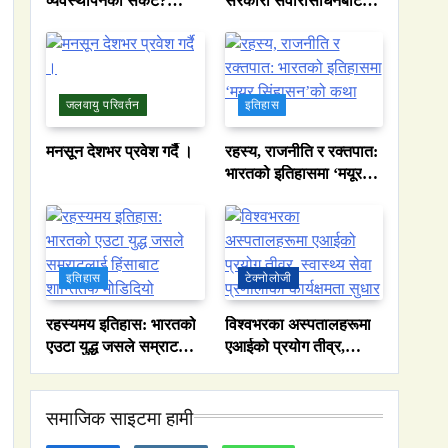
व्यवस्थापनको संकट?
सरकारी सवारीसाधनबाट
पाकिस्तानको पानी संकटको
समेत कालो सिसा हटाइयो
भित्री कथा
जलवायु परिवर्तन
इतिहास
मनसून देशभर प्रवेश गर्दै ।
रहस्य, राजनीति र रक्तपात:
भारतको इतिहासमा ‘मयूर
सिंहासन’को कथा
इतिहास
टेक्नोलोजी
रहस्यमय इतिहास: भारतको
विश्वभरका अस्पतालहरूमा
एउटा युद्ध जसले सम्राटलाई
एआईको प्रयोग तीव्र,
हिंसाबाट शान्तितर्फ
स्वास्थ्य सेवा प्रणालीको
मोडिदियो
कार्यक्षमता सुधार
समाजिक साइटमा हामी