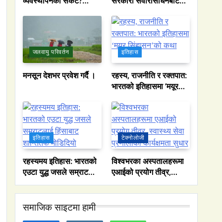
व्यवस्थापनको संकट?
सरकारी सवारीसाधनबाट
पाकिस्तानको पानी संकटको
समेत कालो सिसा हटाइयो
भित्री कथा
जलवायु परिवर्तन
इतिहास
मनसून देशभर प्रवेश गर्दै ।
रहस्य, राजनीति र रक्तपात:
भारतको इतिहासमा ‘मयूर
सिंहासन’को कथा
इतिहास
टेक्नोलोजी
रहस्यमय इतिहास: भारतको
विश्वभरका अस्पतालहरूमा
एउटा युद्ध जसले सम्राटलाई
एआईको प्रयोग तीव्र,
हिंसाबाट शान्तितर्फ
स्वास्थ्य सेवा प्रणालीको
मोडिदियो
कार्यक्षमता सुधार
समाजिक साइटमा हामी