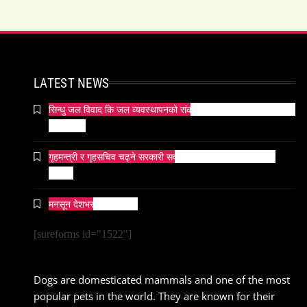
LATEST NEWS
सिन्धु जल विवाद कि जल व्यवस्थापनको संकट? पाकिस्तानको पानी संकटको
भित्री कथा
गृहमन्त्री र गृहसचिव चढ्ने सरकारी सवारीसाधनबाट समेत कालो सिसा
हटाइयो
मनसून देशभर प्रवेश गर्दै ।
[sureforms id="1522"]
Dogs are domesticated mammals and one of the most
popular pets in the world. They are known for their