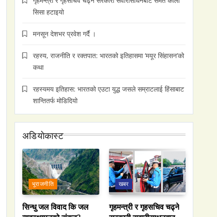
गृहमन्त्री र गृहसचिव चढ्ने सरकारी सवारीसाधनबाट समेत कालो
सिसा हटाइयो
मनसून देशभर प्रवेश गर्दै ।
रहस्य, राजनीति र रक्तपात: भारतको इतिहासमा ‘मयूर सिंहासन’को
कथा
रहस्यमय इतिहास: भारतको एउटा युद्ध जसले सम्राटलाई हिंसाबाट
शान्तितर्फ मोडिदियो
अडियाेकास्ट
भूराजनीति
खबर
सिन्धु जल विवाद कि जल
गृहमन्त्री र गृहसचिव चढ्ने