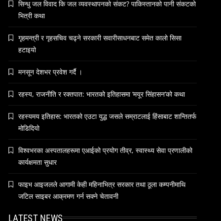
सिन्धु जल विवाद कि जल व्यवस्थापनको संकट? पाकिस्तानको पानी संकटको
April 26, 2026
भित्री कथा
गृहमन्त्री र गृहसचिव चढ्ने सरकारी सवारीसाधनबाट समेत कालो सिसा
हटाइयो
संस्कृति
मनसून देशभर प्रवेश गर्दै ।
आज साँझ अस्ताउँदो सूर्यलाई अर्घ्य
रहस्य, राजनीति र रक्तपात: भारतको इतिहासमा ‘मयूर सिंहासन’को कथा
April 26, 2026
रहस्यमय इतिहास: भारतको एउटा युद्ध जसले सम्राटलाई हिंसाबाट शान्तितर्फ
मोडिदियो
विश्वभरका अस्पतालहरूमा एआईको प्रयोग तीव्र, स्वास्थ्य सेवा प्रणालीको
समाज
कार्यक्षमता सुधार
महाकुम्भ मेलामा भाइरल भएकी युवती मोनालिसाले
गरिन्- मुस्लिम प्रेमीसँग विवाह
फाइभ आइजलले आगामी केही महिनाभित्र सरकार तथा ठूला कम्पनीमाथि
April 26, 2026
जटिल साइबर आक्रमण गर्न सक्ने चेतावनी
LATEST NEWS