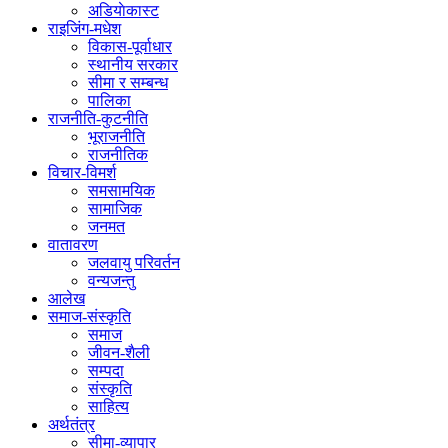
अडियाेकास्ट
राइजिंग-मधेश
विकास-पूर्वाधार
स्थानीय सरकार
सीमा र सम्बन्ध
पालिका
राजनीति-कुटनीति
भूराजनीति
राजनीतिक
विचार-विमर्श
समसामयिक
सामाजिक
जनमत
वातावरण
जलवायु परिवर्तन
वन्यजन्तु
आलेख
समाज-संस्कृति
समाज
जीवन-शैली
सम्पदा
संस्कृति
साहित्य
अर्थतंत्र
सीमा-व्यापार