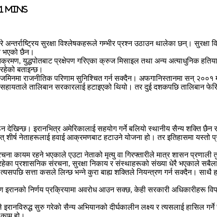
1 mins
न्तर्राष्ट्रिय सुरक्षा विश्लेषकहरूले गम्भीर प्रश्न उठाउन थालेका छन्। सुरक्षा व
ित भएको छैन।
मण, युद्धपोतबाट प्रक्षेपण गरिएका क्रुज मिसाइल तथा अन्य अत्याधुनिक हतियार
रहेको बताइन्छ।
 जमिनमा राजनीतिक परिणाम सुनिश्चित गर्न सक्दैन। अफगानिस्तानमा सन् २००१ मा ग
को सहायताले तालिबान सरकारलाई हटाइएको थियो। तर दुई दशकपछि तालिबान फेरि 
 देखिन्छ। इरानभित्र अमेरिकालाई सहयोग गर्ने बलियो स्थानीय सैन्य शक्ति छैन र
अर्थात् शीर्ष नेताहरूलाई हवाई आक्रमणबाट हटाउने योजना हो। तर इतिहासमा यस्तो 
संरचना कायम रहने भएकाले एउटा नेताको मृत्यु वा गिरफ्तारीले मात्र शासन प्रणाली तु
का प्रशासनिक संरचना, सुरक्षा निकाय र संस्थाहरूको संख्या धेरै भएकाले सबैलाई 
नि त्यसपछि सत्ता कसले लिन्छ भन्ने कुरा बाह्य शक्तिले नियन्त्रण गर्न सक्दैन। स
रण इरानको निर्णय प्रक्रियामा अवरोध आउन सक्छ, केही सरकारी अधिकारीहरू विपक
 इरानविरुद्ध सुरु गरेको सैन्य अभियानको दीर्घकालीन लक्ष्य र त्यसलाई हासिल गर
न काम हो।