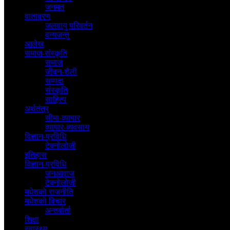
जनमत
वातावरण
जलवायु परिवर्तन
वन्यजन्तु
आलेख
समाज-संस्कृति
समाज
जीवन-शैली
सम्पदा
संस्कृति
साहित्य
अर्थतंत्र
सीमा-व्यापार
व्यापार-व्यवसाय
विज्ञान-प्रविधि
टेक्नोलोजी
इतिहास
विज्ञान-प्रविधि
जनआवाज
टेक्नोलोजी
मधेशकाे राजनीति
मधेशकाे विचार
अन्तर्वार्ता
शिक्षा
स्वास्थ्य