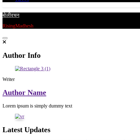
बाेलीवचन
RisingMadhesh
Author Info
Writer
Author Name
Lorem ipsum is simply dummy text
Latest Updates