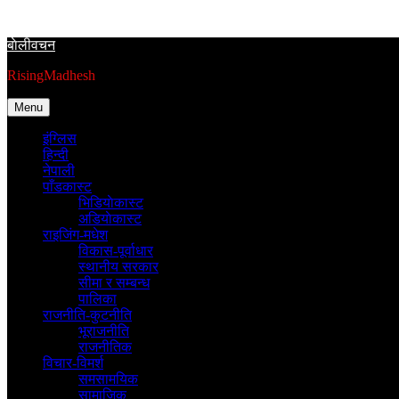
Skip
to
बाेलीवचन
content
RisingMadhesh
Menu
इंग्लिस
हिन्दी
नेपाली
पाँडकास्ट
भिडियाेकास्ट
अडियाेकास्ट
राइजिंग-मधेश
विकास-पूर्वाधार
स्थानीय सरकार
सीमा र सम्बन्ध
पालिका
राजनीति-कुटनीति
भूराजनीति
राजनीतिक
विचार-विमर्श
समसामयिक
सामाजिक