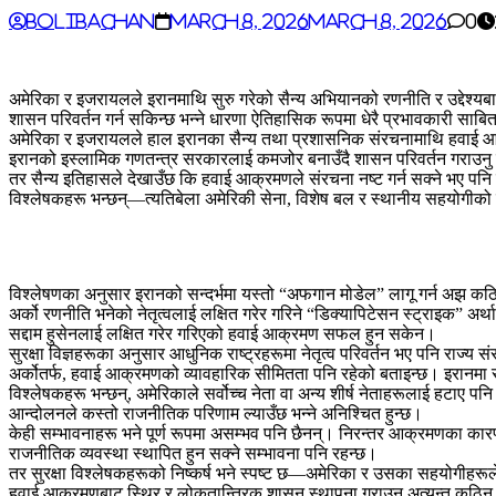
BoliBachan
March 8, 2026
March 8, 2026
0
अमेरिका र इजरायलले इरानमाथि सुरु गरेको सैन्य अभियानको रणनीति र उद्देश्यबारे अ
शासन परिवर्तन गर्न सकिन्छ भन्ने धारणा ऐतिहासिक रूपमा धेरै प्रभावकारी साब
अमेरिका र इजरायलले हाल इरानका सैन्य तथा प्रशासनिक संरचनामाथि हवाई आक्र
इरानको इस्लामिक गणतन्त्र सरकारलाई कमजोर बनाउँदै शासन परिवर्तन गराउनु 
तर सैन्य इतिहासले देखाउँछ कि हवाई आक्रमणले संरचना नष्ट गर्न सक्ने भए पनि
विश्लेषकहरू भन्छन्—त्यतिबेला अमेरिकी सेना, विशेष बल र स्थानीय सहयोगी
विश्लेषणका अनुसार इरानको सन्दर्भमा यस्तो “अफगान मोडेल” लागू गर्न अझ कठिन
अर्को रणनीति भनेको नेतृत्वलाई लक्षित गरेर गरिने “डिक्यापिटेसन स्ट्राइक” 
सद्दाम हुसेनलाई लक्षित गरेर गरिएको हवाई आक्रमण सफल हुन सकेन।
सुरक्षा विज्ञहरूका अनुसार आधुनिक राष्ट्रहरूमा नेतृत्व परिवर्तन भए पनि राज्य 
अर्कोतर्फ, हवाई आक्रमणको व्यावहारिक सीमितता पनि रहेको बताइन्छ। इरानमा रहे
विश्लेषकहरू भन्छन्, अमेरिकाले सर्वोच्च नेता वा अन्य शीर्ष नेताहरूलाई हटाए प
आन्दोलनले कस्तो राजनीतिक परिणाम ल्याउँछ भन्ने अनिश्चित हुन्छ।
केही सम्भावनाहरू भने पूर्ण रूपमा असम्भव पनि छैनन्। निरन्तर आक्रमणका का
राजनीतिक व्यवस्था स्थापित हुन सक्ने सम्भावना पनि रहन्छ।
तर सुरक्षा विश्लेषकहरूको निष्कर्ष भने स्पष्ट छ—अमेरिका र उसका सहयोगीहरूले
हवाई आक्रमणबाट स्थिर र लोकतान्त्रिक शासन स्थापना गराउनु अत्यन्त कठि