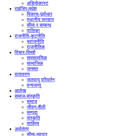
अडियाेकास्ट
राइजिंग-मधेश
विकास-पूर्वाधार
स्थानीय सरकार
सीमा र सम्बन्ध
पालिका
राजनीति-कुटनीति
भूराजनीति
राजनीतिक
विचार-विमर्श
समसामयिक
सामाजिक
जनमत
वातावरण
जलवायु परिवर्तन
वन्यजन्तु
आलेख
समाज-संस्कृति
समाज
जीवन-शैली
सम्पदा
संस्कृति
साहित्य
अर्थतंत्र
सीमा-व्यापार