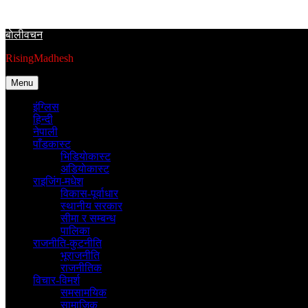
Skip
to
बाेलीवचन
content
RisingMadhesh
Menu
इंग्लिस
हिन्दी
नेपाली
पाँडकास्ट
भिडियाेकास्ट
अडियाेकास्ट
राइजिंग-मधेश
विकास-पूर्वाधार
स्थानीय सरकार
सीमा र सम्बन्ध
पालिका
राजनीति-कुटनीति
भूराजनीति
राजनीतिक
विचार-विमर्श
समसामयिक
सामाजिक