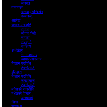
जनमत
वातावरण
जलवायु परिवर्तन
वन्यजन्तु
आलेख
समाज-संस्कृति
समाज
जीवन-शैली
सम्पदा
संस्कृति
साहित्य
अर्थतंत्र
सीमा-व्यापार
व्यापार-व्यवसाय
विज्ञान-प्रविधि
टेक्नोलोजी
इतिहास
विज्ञान-प्रविधि
जनआवाज
टेक्नोलोजी
मधेशकाे राजनीति
मधेशकाे विचार
अन्तर्वार्ता
शिक्षा
स्वास्थ्य