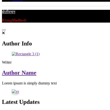
बाेलीवचन
RisingMadhesh
Author Info
Writer
Author Name
Lorem ipsum is simply dummy text
Latest Updates