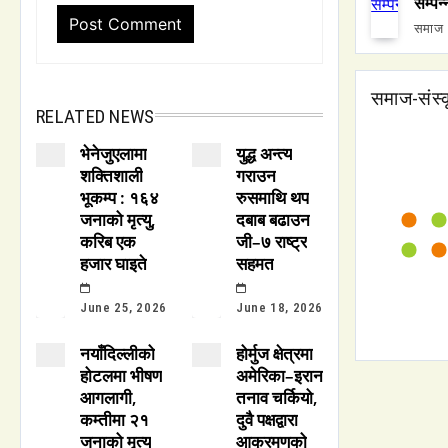
सम्पन्
समाज
समाज-संस्क
RELATED NEWS
भेनेजुएलामा
युद्ध अन्त्य
शक्तिशाली
गराउन
भूकम्प : १६४
रुसमाथि थप
जनाको मृत्यु,
दबाब बढाउन
करिब एक
जी–७ राष्ट्र
हजार घाइते
सहमत
June 25, 2026
June 18, 2026
नयाँदिल्लीको
होर्मुज क्षेत्रमा
होटलमा भीषण
अमेरिका–इरान
आगलागी,
तनाव चर्कियो,
कम्तीमा २१
दुवै पक्षद्वारा
जनाको मृत्यु
आक्रमणको