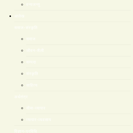
वन्यजन्तु
आलेख
समाज-संस्कृति
समाज
जीवन-शैली
सम्पदा
संस्कृति
साहित्य
अर्थतंत्र
सीमा-व्यापार
व्यापार-व्यवसाय
विज्ञान-प्रविधि