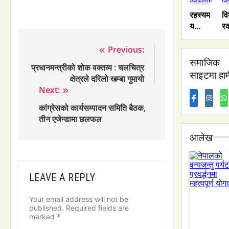
त:
स्तान
सम
रहस्यम
वि
भ
को
क
य
र
क
पानी
स
इतिहा
अस
इत
संकट
हट
स:
ल
Post
Previous:
स
को
भारत
मा
समाजिक
navigation
‘म
भित्री
प्रधानमन्त्रीको शोक वक्तव्य : चलचित्र
को
ए
सि
साइटमा हाम
कथा
क्षेत्रले दरिलो खम्बा गुमायो
एउटा
क
न’
Next:
युद्ध
प्
क
जसले
ती
कांग्रेसको कार्यसम्पादन समिति बैठक,
सम्राट
स्
तीन एजेन्डामा छलफल
लाई
स्थ
आलेख
हिंसाबा
से
ट
प्
शान्तित
ल
र्फ
कार
LEAVE A REPLY
मोडिदि
मत
यो
सु
Your email address will not be
published.
Required fields are
marked
*