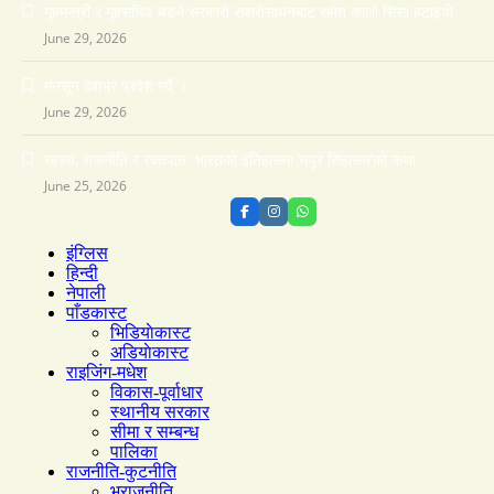
गृहमन्त्री र गृहसचिव चढ्ने सरकारी सवारीसाधनबाट समेत कालो सिसा हटाइयो
June 29, 2026
मनसून देशभर प्रवेश गर्दै ।
June 29, 2026
रहस्य, राजनीति र रक्तपात: भारतको इतिहासमा ‘मयूर सिंहासन’को कथा
June 25, 2026
इंग्लिस
हिन्दी
नेपाली
पाँडकास्ट
भिडियाेकास्ट
अडियाेकास्ट
राइजिंग-मधेश
विकास-पूर्वाधार
स्थानीय सरकार
सीमा र सम्बन्ध
पालिका
राजनीति-कुटनीति
भूराजनीति