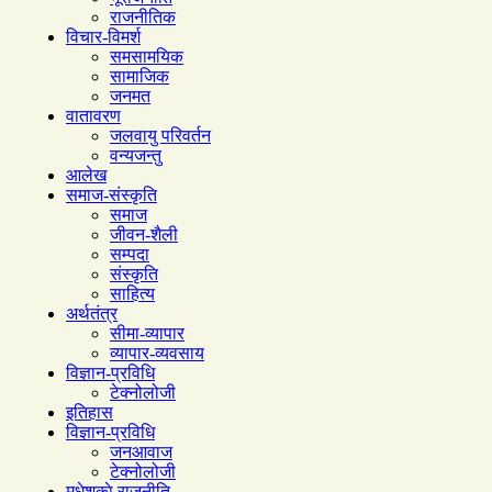
राजनीतिक
विचार-विमर्श
समसामयिक
सामाजिक
जनमत
वातावरण
जलवायु परिवर्तन
वन्यजन्तु
आलेख
समाज-संस्कृति
समाज
जीवन-शैली
सम्पदा
संस्कृति
साहित्य
अर्थतंत्र
सीमा-व्यापार
व्यापार-व्यवसाय
विज्ञान-प्रविधि
टेक्नोलोजी
इतिहास
विज्ञान-प्रविधि
जनआवाज
टेक्नोलोजी
मधेशकाे राजनीति