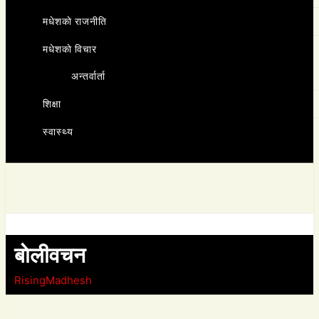
मधेशकाे राजनीति
मधेशकाे विचार
अन्तर्वार्ता
शिक्षा
स्वास्थ्य
बाेलीवचन
RisingMadhesh