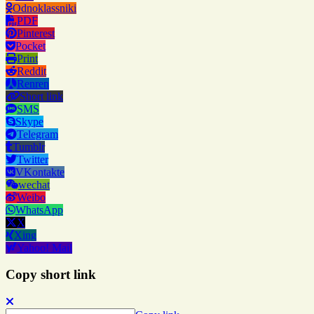
Odnoklassniki
PDF
Pinterest
Pocket
Print
Reddit
Renren
Short link
SMS
Skype
Telegram
Tumblr
Twitter
VKontakte
wechat
Weibo
WhatsApp
X
Xing
Yahoo! Mail
Copy short link