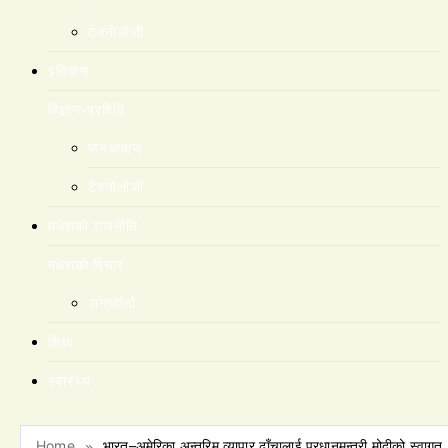
टेक्नोलोजी
इतिहास
विज्ञान-प्रविधि
जनआवाज
टेक्नोलोजी
मधेशकाे राजनीति
मधेशकाे विचार
अन्तर्वार्ता
शिक्षा
स्वास्थ्य
Home
भारत–अमेरिका अन्तरिम व्यापार ढाँचालाई प्रधानमन्त्री मोदीको स्वागत