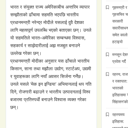
भारत र संयुक्त राज्य अमेरिकाबीच अन्तरिम व्यापार
गृहमन्त्री र
गृहसचिव चढ
सम्झौताको ढाँचामा सहमति भएपछि भारतीय
सरकारी
प्रधानमन्त्री नरेन्द्र मोदीले यसलाई दुवै देशका
सवारीसाध
लागि महत्वपूर्ण उपलब्धि भएको बताएका छन्। उनले
समेत कालो
यो सहमतिले भारत–अमेरिका सम्बन्धमा विश्वास,
हटाइयो
सहकार्य र साझेदारीलाई अझ मजबुत बनाउने
उल्लेख गरेका छन्।
मनसून देश
प्रधानमन्त्री मोदीका अनुसार यस ढाँचाले भारतीय
प्रवेश गर्दै
किसान, साना तथा मझौला उद्योग, स्टार्टअप, उद्यमी
रहस्य, राज
र युवाहरूका लागि नयाँ अवसर सिर्जना गर्नेछ।
र रक्तपात:
उनले यसले ‘मेक इन इन्डिया’ अभियानलाई थप गति
भारतको
दिने, रोजगारी बढाउने र भारतीय उत्पादनलाई विश्व
इतिहासमा ‘
बजारमा प्रतिस्पर्धी बनाउने विश्वास व्यक्त गरेका
सिंहासन’क
छन्।
रहस्यमय
इतिहास: