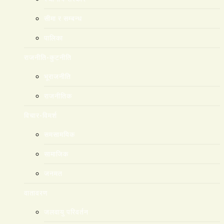
सीमा र सम्बन्ध
पालिका
राजनीति-कुटनीति
भूराजनीति
राजनीतिक
विचार-विमर्श
समसामयिक
सामाजिक
जनमत
वातावरण
जलवायु परिवर्तन