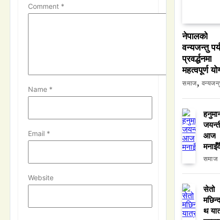
Comment
*
नेपालको
वन्यजन्तु पर
प्रवर्द्धनमा
महत्वपूर्ण य
समाज
वन्यजन्त
Name
*
हनुमा
जयन्त
Email
*
आज
मनाइँद
समाज
Website
सेतो
मछिन्द
थ यात