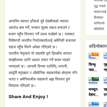
भारतको ए
युद्ध जसले
सम्राटलाई
हिंसाबाट
अन्तरिम व्यापार ढाँचाले दुवै देशबीचको व्यापार
शान्तितर्फ
अवरोध कम गर्ने, भन्सार शुल्क सहज बनाउने र
मोडिदियो
बजार पहुँच विस्तार गर्ने लक्ष्य राखेको छ। यसबाट
विशेषगरी भारतीय निर्यातकर्तालाई अमेरिकी बजारमा
अडियाेकास
सहज पहुँच मिल्ने अपेक्षा गरिएको छ।
भारतीय नेतृत्वले यो सहमति पूर्ण द्विपक्षीय व्यापार
भूराजनीति
सम्झौताका लागि आधार तयार गर्ने कदम भएको
सिन्धु
गृ
जनाएको छ। आगामी दिनमा प्रविधि, लगानी,
जल
न्त
आपूर्ति श्रृंखला र औद्योगिक सहकार्यका क्षेत्रमा पनि
जलवायु
विवाद
गृ
परिवर्तन
भारत र अमेरिकाबीच सहकार्य अझ विस्तार हुने
कि जल
व 
व्यव
स
विश्वास गरिएको छ।
मनसून
रह
स्थापन
री
देशभर
रा
को
सव
Share And Enjoy !
प्रवेश
ति
संकट?
स
इतिहास
गर्दै ।
रक
पाकि
बा