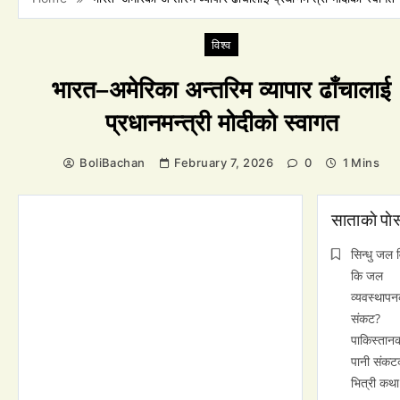
विश्व
भारत–अमेरिका अन्तरिम व्यापार ढाँचालाई
प्रधानमन्त्री मोदीको स्वागत
BoliBachan
February 7, 2026
0
1 Mins
साताकाे पाेस
सिन्धु जल 
कि जल
व्यवस्थाप
संकट?
पाकिस्तान
पानी संकट
भित्री कथा