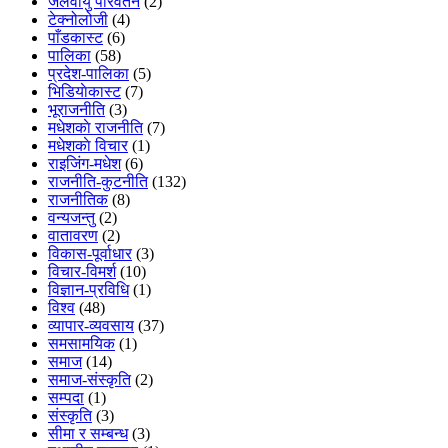
जलवायु परिवर्तन
(2)
टेक्नोलोजी
(4)
पाँडकास्ट
(6)
पालिका
(58)
प्रदेश-पालिका
(5)
भिडियाेकास्ट
(7)
भूराजनीति
(3)
मधेशकाे राजनीति
(7)
मधेशकाे विचार
(1)
राइजिंग-मधेश
(6)
राजनीति-कुटनीति
(132)
राजनीतिक
(8)
वन्यजन्तु
(2)
वातावरण
(2)
विकास-पूर्वाधार
(3)
विचार-विमर्श
(10)
विज्ञान-प्रविधि
(1)
विश्व
(48)
व्यापार-व्यवसाय
(37)
समसामयिक
(1)
समाज
(14)
समाज-संस्कृति
(2)
सम्पदा
(1)
संस्कृति
(3)
सीमा र सम्बन्ध
(3)