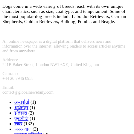
Dogs come in a wide variety of breeds, each with its own unique
characteristics, such as size, coat type, and temperament. Some of
the most popular dog breeds include Labrador Retrievers, German
Shepherds, Golden Retrievers, Bulldog, Poodle, and Beagle.
An online newspaper is a digital platform that delivers news and
information over the internet, allowing readers to access articles anytime
and from anywhere.
Address:
221B Baker Street, London NW1 6XE, United Kingdom
Contact:
+44 20 7946 0958
Email:
contact@globalnewsdaily.com
अन्तर्वार्ता
(1)
अर्थतंत्र
(1)
इतिहास
(2)
कुटनीति
(1)
खबर
(132)
जनआवाज
(3)