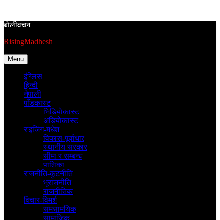
Skip
to
बाेलीवचन
content
RisingMadhesh
Menu
इंग्लिस
हिन्दी
नेपाली
पाँडकास्ट
भिडियाेकास्ट
अडियाेकास्ट
राइजिंग-मधेश
विकास-पूर्वाधार
स्थानीय सरकार
सीमा र सम्बन्ध
पालिका
राजनीति-कुटनीति
भूराजनीति
राजनीतिक
विचार-विमर्श
समसामयिक
सामाजिक