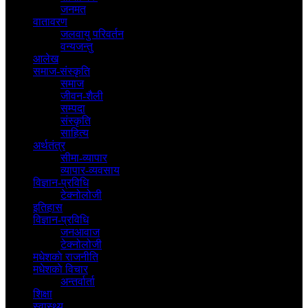
जनमत
वातावरण
जलवायु परिवर्तन
वन्यजन्तु
आलेख
समाज-संस्कृति
समाज
जीवन-शैली
सम्पदा
संस्कृति
साहित्य
अर्थतंत्र
सीमा-व्यापार
व्यापार-व्यवसाय
विज्ञान-प्रविधि
टेक्नोलोजी
इतिहास
विज्ञान-प्रविधि
जनआवाज
टेक्नोलोजी
मधेशकाे राजनीति
मधेशकाे विचार
अन्तर्वार्ता
शिक्षा
स्वास्थ्य