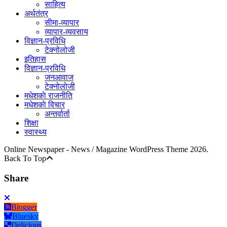
साहित्य
अर्थतंत्र
सीमा-व्यापार
व्यापार-व्यवसाय
विज्ञान-प्रविधि
टेक्नोलोजी
इतिहास
विज्ञान-प्रविधि
जनआवाज
टेक्नोलोजी
मधेशकाे राजनीति
मधेशकाे विचार
अन्तर्वार्ता
शिक्षा
स्वास्थ्य
Online Newspaper - News / Magazine WordPress Theme 2026.
Back To Top
Share
Blogger
Bluesky
Delicious