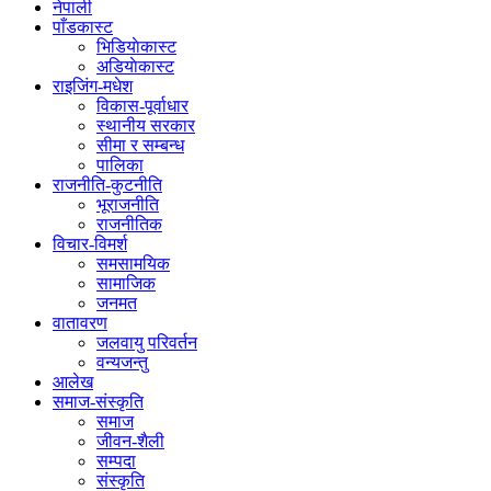
नेपाली
पाँडकास्ट
भिडियाेकास्ट
अडियाेकास्ट
राइजिंग-मधेश
विकास-पूर्वाधार
स्थानीय सरकार
सीमा र सम्बन्ध
पालिका
राजनीति-कुटनीति
भूराजनीति
राजनीतिक
विचार-विमर्श
समसामयिक
सामाजिक
जनमत
वातावरण
जलवायु परिवर्तन
वन्यजन्तु
आलेख
समाज-संस्कृति
समाज
जीवन-शैली
सम्पदा
संस्कृति