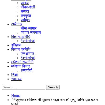
समाज
जीवन-शैली
सम्पदा
संस्कृति
साहित्य
अर्थतंत्र
सीमा-व्यापार
व्यापार-व्यवसाय
विज्ञान-प्रविधि
टेक्नोलोजी
इतिहास
विज्ञान-प्रविधि
जनआवाज
टेक्नोलोजी
मधेशकाे राजनीति
मधेशकाे विचार
अन्तर्वार्ता
शिक्षा
स्वास्थ्य
Home
भेनेजुएलामा शक्तिशाली भूकम्प : १६४ जनाको मृत्यु, करिब एक हजार
घाइते