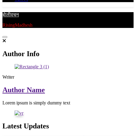
बाेलीवचन
RisingMadhesh
Author Info
Writer
Author Name
Lorem ipsum is simply dummy text
Latest Updates