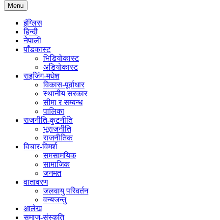
Menu
इंग्लिस
हिन्दी
नेपाली
पाँडकास्ट
भिडियाेकास्ट
अडियाेकास्ट
राइजिंग-मधेश
विकास-पूर्वाधार
स्थानीय सरकार
सीमा र सम्बन्ध
पालिका
राजनीति-कुटनीति
भूराजनीति
राजनीतिक
विचार-विमर्श
समसामयिक
सामाजिक
जनमत
वातावरण
जलवायु परिवर्तन
वन्यजन्तु
आलेख
समाज-संस्कृति