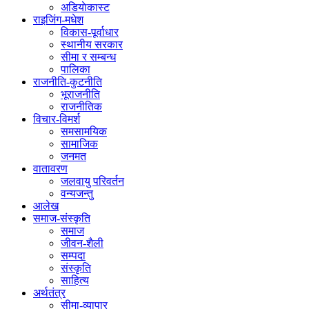
अडियाेकास्ट
राइजिंग-मधेश
विकास-पूर्वाधार
स्थानीय सरकार
सीमा र सम्बन्ध
पालिका
राजनीति-कुटनीति
भूराजनीति
राजनीतिक
विचार-विमर्श
समसामयिक
सामाजिक
जनमत
वातावरण
जलवायु परिवर्तन
वन्यजन्तु
आलेख
समाज-संस्कृति
समाज
जीवन-शैली
सम्पदा
संस्कृति
साहित्य
अर्थतंत्र
सीमा-व्यापार