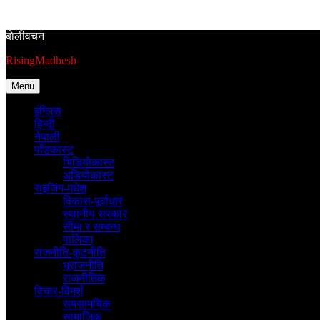
Skip
to
बाेलीवचन
content
RisingMadhesh
Menu
इंग्लिस
हिन्दी
नेपाली
पाँडकास्ट
भिडियाेकास्ट
अडियाेकास्ट
राइजिंग-मधेश
विकास-पूर्वाधार
स्थानीय सरकार
सीमा र सम्बन्ध
पालिका
राजनीति-कुटनीति
भूराजनीति
राजनीतिक
विचार-विमर्श
समसामयिक
सामाजिक