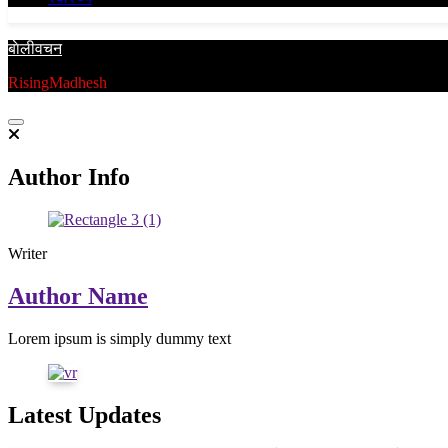
बाेलीवचन
RisingMadhesh
Author Info
Writer
Author Name
Lorem ipsum is simply dummy text
Latest Updates