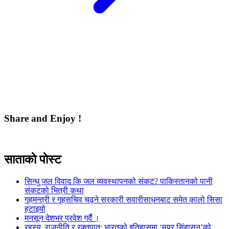
Share and Enjoy !
साताकाे पाेस्ट
सिन्धु जल विवाद कि जल व्यवस्थापनको संकट? पाकिस्तानको पानी
संकटको भित्री कथा
गृहमन्त्री र गृहसचिव चढ्ने सरकारी सवारीसाधनबाट समेत कालो सिसा
हटाइयो
मनसून देशभर प्रवेश गर्दै ।
रहस्य, राजनीति र रक्तपात: भारतको इतिहासमा ‘मयूर सिंहासन’को