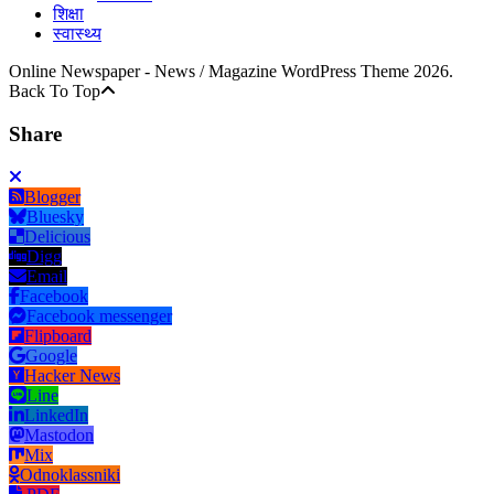
शिक्षा
स्वास्थ्य
Online Newspaper - News / Magazine WordPress Theme 2026.
Back To Top
Share
Blogger
Bluesky
Delicious
Digg
Email
Facebook
Facebook messenger
Flipboard
Google
Hacker News
Line
LinkedIn
Mastodon
Mix
Odnoklassniki