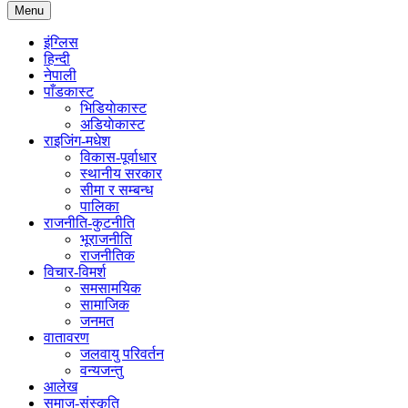
Menu
इंग्लिस
हिन्दी
नेपाली
पाँडकास्ट
भिडियाेकास्ट
अडियाेकास्ट
राइजिंग-मधेश
विकास-पूर्वाधार
स्थानीय सरकार
सीमा र सम्बन्ध
पालिका
राजनीति-कुटनीति
भूराजनीति
राजनीतिक
विचार-विमर्श
समसामयिक
सामाजिक
जनमत
वातावरण
जलवायु परिवर्तन
वन्यजन्तु
आलेख
समाज-संस्कृति