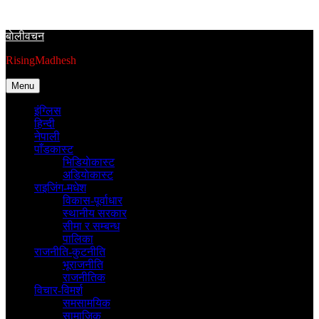
Skip
to
बाेलीवचन
content
RisingMadhesh
Menu
इंग्लिस
हिन्दी
नेपाली
पाँडकास्ट
भिडियाेकास्ट
अडियाेकास्ट
राइजिंग-मधेश
विकास-पूर्वाधार
स्थानीय सरकार
सीमा र सम्बन्ध
पालिका
राजनीति-कुटनीति
भूराजनीति
राजनीतिक
विचार-विमर्श
समसामयिक
सामाजिक