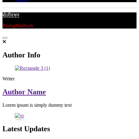
बाेलीवचन
RisingMadhesh
Author Info
Writer
Author Name
Lorem ipsum is simply dummy text
Latest Updates