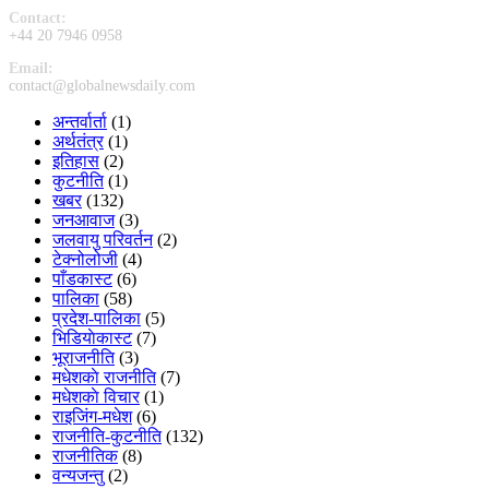
Contact:
+44 20 7946 0958
Email:
contact@globalnewsdaily.com
अन्तर्वार्ता
(1)
अर्थतंत्र
(1)
इतिहास
(2)
कुटनीति
(1)
खबर
(132)
जनआवाज
(3)
जलवायु परिवर्तन
(2)
टेक्नोलोजी
(4)
पाँडकास्ट
(6)
पालिका
(58)
प्रदेश-पालिका
(5)
भिडियाेकास्ट
(7)
भूराजनीति
(3)
मधेशकाे राजनीति
(7)
मधेशकाे विचार
(1)
राइजिंग-मधेश
(6)
राजनीति-कुटनीति
(132)
राजनीतिक
(8)
वन्यजन्तु
(2)