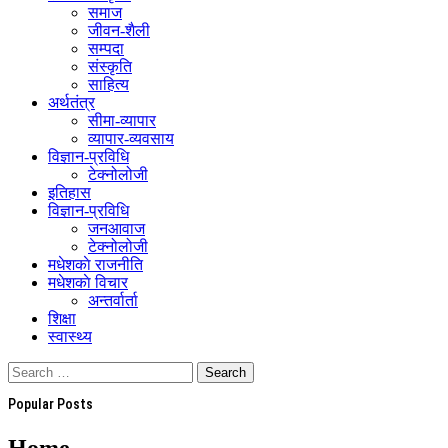
समाज
जीवन-शैली
सम्पदा
संस्कृति
साहित्य
अर्थतंत्र
सीमा-व्यापार
व्यापार-व्यवसाय
विज्ञान-प्रविधि
टेक्नोलोजी
इतिहास
विज्ञान-प्रविधि
जनआवाज
टेक्नोलोजी
मधेशकाे राजनीति
मधेशकाे विचार
अन्तर्वार्ता
शिक्षा
स्वास्थ्य
Popular Posts