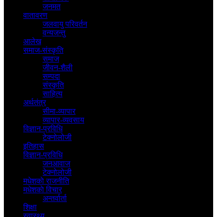
जनमत
वातावरण
जलवायु परिवर्तन
वन्यजन्तु
आलेख
समाज-संस्कृति
समाज
जीवन-शैली
सम्पदा
संस्कृति
साहित्य
अर्थतंत्र
सीमा-व्यापार
व्यापार-व्यवसाय
विज्ञान-प्रविधि
टेक्नोलोजी
इतिहास
विज्ञान-प्रविधि
जनआवाज
टेक्नोलोजी
मधेशकाे राजनीति
मधेशकाे विचार
अन्तर्वार्ता
शिक्षा
स्वास्थ्य