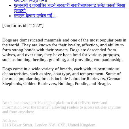
संकटको भित्री कथा
गृहमन्त्री र गृहसचिव चढ्ने सरकारी सवारीसाधनबाट समेत कालो सिसा
हटाइयो
मनसून देशभर प्रवेश गर्दै ।
[sureforms id="1522"]
Dogs are domesticated mammals and one of the most popular pets in
the world. They are known for their loyalty, affection, and ability to
form strong bonds with their owners. Dogs are descended from
wolves, and over time, they have been bred for various purposes,
such as hunting, herding, guarding, and providing companionship.
Dogs come in a wide variety of breeds, each with its own unique
characteristics, such as size, coat type, and temperament. Some of
the most popular dog breeds include Labrador Retrievers, German
Shepherds, Golden Retrievers, Bulldog, Poodle, and Beagle.
An online newspaper is a digital platform that delivers news and
information over the internet, allowing readers to access articles anytime
and from anywhere.
Address:
221B Baker Street, London NW1 6XE, United Kingdom