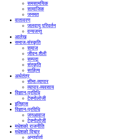
समसामयिक
सामाजिक
जनमत
वातावरण
जलवायु परिवर्तन
वन्यजन्तु
आलेख
समाज-संस्कृति
समाज
जीवन-शैली
सम्पदा
संस्कृति
साहित्य
अर्थतंत्र
सीमा-व्यापार
व्यापार-व्यवसाय
विज्ञान-प्रविधि
टेक्नोलोजी
इतिहास
विज्ञान-प्रविधि
जनआवाज
टेक्नोलोजी
मधेशकाे राजनीति
मधेशकाे विचार
अन्तर्वार्ता