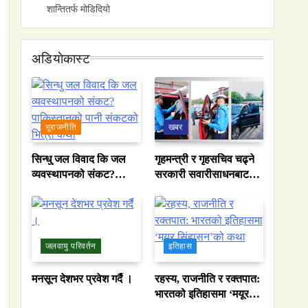
शान्तितर्फ मोडिदियो
अडियाेकास्ट
भूराजनीति
खबर
सिन्धु जल विवाद कि जल
गृहमन्त्री र गृहसचिव चढ्ने
व्यवस्थापनको संकट?
सरकारी सवारीसाधनबाट
पाकिस्तानको पानी संकटको
समेत कालो सिसा हटाइयो
भित्री कथा
जलवायु परिवर्तन
इतिहास
मनसून देशभर प्रवेश गर्दै ।
रहस्य, राजनीति र रक्तपात:
भारतको इतिहासमा ‘मयूर