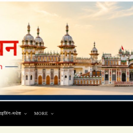
ाइजिंग-मधेश
MORE