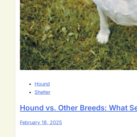
Hound
Shelter
Hound vs. Other Breeds: What S
February 18, 2025