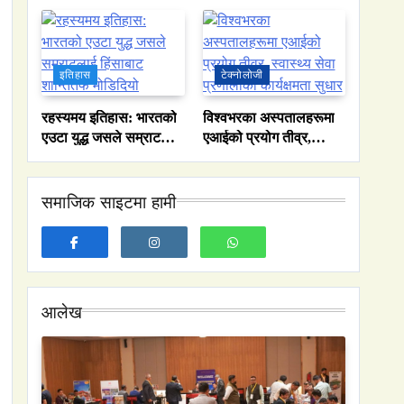
सिंहासन’को कथा
इतिहास
टेक्नोलोजी
रहस्यमय इतिहास: भारतको
विश्वभरका अस्पतालहरूमा
एउटा युद्ध जसले सम्राटलाई
एआईको प्रयोग तीव्र,
हिंसाबाट शान्तितर्फ
स्वास्थ्य सेवा प्रणालीको
मोडिदियो
कार्यक्षमता सुधार
समाजिक साइटमा हामी
आलेख
समाज