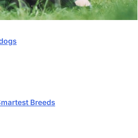
pdogs
martest Breeds