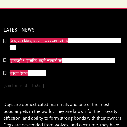
समाज-संस्कृति
LATEST NEWS
ओली र लेखक पक्राउ परेपछि गृहमन्त्रीको प्रतिक्रिया ‘यो
प्रतिशोध होइन, न्यायको सुरुवात हो’ — गृहमन्त्री
सिन्धु जल विवाद कि जल व्यवस्थापनको संकट? पाकिस्तानको पानी संकटको भित्री
June 23, 2026
कथा
गृहमन्त्री र गृहसचिव चढ्ने सरकारी सवारीसाधनबाट समेत कालो सिसा हटाइयो
मनसून देशभर प्रवेश गर्दै ।
सम्पदा
[sureforms id="1522"]
जनकपुर सहित तराई मधेसका विभिन्न स्थानहरूमा पर्व छठ
सम्पन्न
Dogs are domesticated mammals and one of the most
June 23, 2026
popular pets in the world. They are known for their loyalty,
affection, and ability to form strong bonds with their owners.
Dogs are descended from wolves, and over time, they have