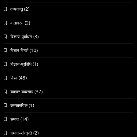
समाज
(2)
वन्यजन्तु
काठमाडौँमा चिरोत्थानसँगै होली पर्व शुभारम्भ
(2)
वातावरण
June 23, 2026
(3)
विकास-पूर्वाधार
(10)
विचार-विमर्श
(1)
विज्ञान-प्रविधि
संस्कृति
(48)
विश्व
महाशिवरात्री गहिरो आध्यात्मिक यात्रा
(37)
June 23, 2026
व्यापार-व्यवसाय
(1)
समसामयिक
(14)
समाज
(2)
समाज-संस्कृति
समाज