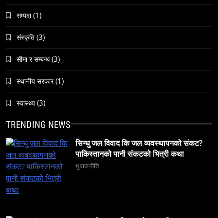
जनकपुरधाममा ‘मधेस प्रादेशिक ललितकला प्रदर्शनी
(1)
सम्पदा
२०८२’ सुरु
(3)
संस्कृति
June 23, 2026
(3)
सीमा र सम्बन्ध
(1)
स्थानीय सरकार
(3)
स्वास्थ्य
समाज
अलउला: साउदी अरबको रेगिस्तानी मोती र सांस्कृतिक
TRENDING NEWS
सम्पदाको केन्द्र
सिन्धु जल विवाद कि जल व्यवस्थापनको संकट?
June 23, 2026
पाकिस्तानको पानी संकटको भित्री कथा
भूराजनीति
समाज