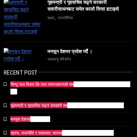
६ महिनामा ३३३ विदेशी नागरिक निष्कासित — ओभरस्टे,
गृहमन्त्री र गृहसचिव चढ्ने सरकारी
सवारीसाधनबाट समेत कालो सिसा हटाइयो
गैरकानुनी गतिविधि र धर्म प्रचारसम्म
खबर
राजनीतिक
June 23, 2026
मनसून देशभर प्रवेश गर्दै ।
जलवायु परिवर्तन
व्यापार-व्यवसाय
समाज
टक्सारको परम्परागत धातु उद्योग संकटमा
RECENT POST
June 23, 2026
सिन्धु जल विवाद कि जल व्यवस्थापनको संकट? पाकिस्तानको पानी संकटको भित्री
कथा
गृहमन्त्री र गृहसचिव चढ्ने सरकारी सवारीसाधनबाट समेत कालो सिसा हटाइयो
मनसून देशभर प्रवेश गर्दै ।
समाज
रहस्य, राजनीति र रक्तपात: भारतको इतिहासमा ‘मयूर सिंहासन’को कथा
भारतको सांस्कृतिक सम्पत्ति पुनर्स्थापना कूटनीति: एक नयाँ