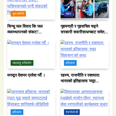
भूराजनीति
खबर
सिन्धु जल विवाद कि जल
गृहमन्त्री र गृहसचिव चढ्ने
व्यवस्थापनको संकट?
सरकारी सवारीसाधनबाट समेत
पाकिस्तानको पानी संकटको
कालो सिसा हटाइयो
भित्री कथा
जलवायु परिवर्तन
इतिहास
मनसून देशभर प्रवेश गर्दै ।
रहस्य, राजनीति र रक्तपात:
भारतको इतिहासमा ‘मयूर
सिंहासन’को कथा
इतिहास
टेक्नोलोजी