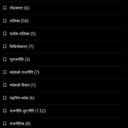
(6)
पाँडकास्ट
समाज
वेव स्टोरी डिजिटल कथाको नयाँ रूप
(58)
पालिका
June 23, 2026
(5)
प्रदेश-पालिका
(7)
भिडियाेकास्ट
(3)
भूराजनीति
(7)
मधेशकाे राजनीति
संस्कृति
हुम्लामा चैतलो पर्वको रौनक, सांस्कृतिक कार्यक्रम सम्पन्न
(1)
मधेशकाे विचार
June 23, 2026
(6)
राइजिंग-मधेश
(132)
राजनीति-कुटनीति
(8)
राजनीतिक