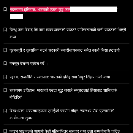
वैश्विक अभियान
रहस्यमय इतिहास: भारतको एउटा युद्ध जसले सम्राटलाई हिंसाबाट शान्तितर्फ
June 23, 2026
मोडिदियो
सिन्धु जल विवाद कि जल व्यवस्थापनको संकट? पाकिस्तानको पानी संकटको भित्री
कथा
गृहमन्त्री र गृहसचिव चढ्ने सरकारी सवारीसाधनबाट समेत कालो सिसा हटाइयो
समाज
५० लाख’ शुल्कको वास्तविकता: अल्टर्नेटिभ B-स्कूलहरूले
मनसून देशभर प्रवेश गर्दै ।
नदेखाउने कठोर सत्य
रहस्य, राजनीति र रक्तपात: भारतको इतिहासमा ‘मयूर सिंहासन’को कथा
June 23, 2026
रहस्यमय इतिहास: भारतको एउटा युद्ध जसले सम्राटलाई हिंसाबाट शान्तितर्फ
मोडिदियो
विश्वभरका अस्पतालहरूमा एआईको प्रयोग तीव्र, स्वास्थ्य सेवा प्रणालीको
कार्यक्षमता सुधार
समाज
नेपालमा युनिफिकेशन चर्चको सम्बन्ध उजागर
फाइभ आइजलले आगामी केही महिनाभित्र सरकार तथा ठूला कम्पनीमाथि जटिल