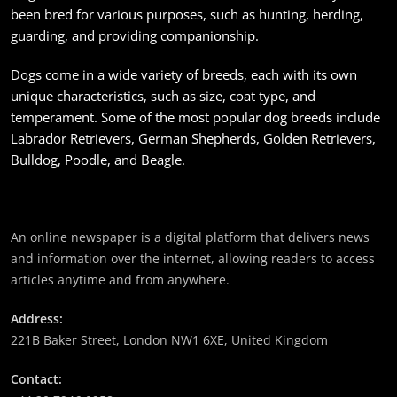
been bred for various purposes, such as hunting, herding,
guarding, and providing companionship.
संस्कृति
Dogs come in a wide variety of breeds, each with its own
आज साँझ अस्ताउँदो सूर्यलाई अर्घ्य
unique characteristics, such as size, coat type, and
temperament. Some of the most popular dog breeds include
June 23, 2026
Labrador Retrievers, German Shepherds, Golden Retrievers,
Bulldog, Poodle, and Beagle.
An online newspaper is a digital platform that delivers news
समाज
and information over the internet, allowing readers to access
महाकुम्भ मेलामा भाइरल भएकी युवती मोनालिसाले गरिन्-
articles anytime and from anywhere.
मुस्लिम प्रेमीसँग विवाह
Address:
June 23, 2026
221B Baker Street, London NW1 6XE, United Kingdom
Contact: