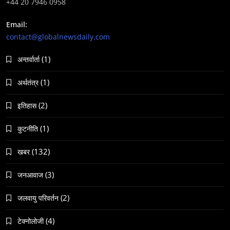
+44 20 7946 0958
Email:
समाज-संस्कृति
contact@globalnewsdaily.com
भारतको इतिहासमा पहिलोपटक मृत्यु इच्छाको अनुमति
(1)
अन्तर्वार्ता
June 23, 2026
(1)
अर्थतंत्र
(2)
इतिहास
(1)
कुटनीति
समाज
(132)
खबर
नेपालमा गोरखकाली पूजाको विशेष महत्व
June 23, 2026
(3)
जनआवाज
(2)
जलवायु परिवर्तन
(4)
टेक्नोलोजी