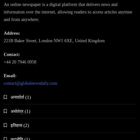
मुस्लिम प्रेमीसँग विवाह
An online newspaper is a digital platform that delivers news and
February 22, 2026
information over the internet, allowing readers to access articles anytime
and from anywhere.
Address:
221B Baker Street, London NW1 6XE, United Kingdom
Contact:
समाज-संस्कृति
+44 20 7946 0958
भारतको इतिहासमा पहिलोपटक मृत्यु इच्छाको अनुमति
February 22, 2026
Email:
contact@globalnewsdaily.com
अन्तर्वार्ता
(1)
अर्थतंत्र
(1)
समाज
इतिहास
(2)
नेपालमा गोरखकाली पूजाको विशेष महत्व
कुटनीति
(1)