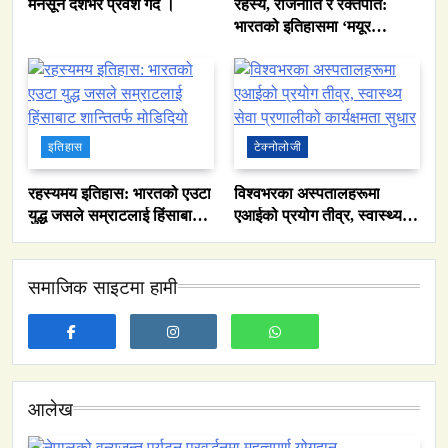
मनसून देशभर प्रवेश गर्दै ।
रहस्य, राजनीति र रक्तपात:
भारतको इतिहासमा ‘मयूर
सिंहासन’को कथा
इतिहास
टेक्नोलोजी
रहस्यमय इतिहास: भारतको एउटा
विश्वभरका अस्पतालहरूमा
युद्ध जसले सम्राटलाई हिंसाबाट
एआईको प्रयोग तीव्र, स्वास्थ्य
शान्तितर्फ मोडिदियो
सेवा प्रणालीको कार्यक्षमता सुधार
समाज
नेपालमा युनिफिकेशन चर्चको सम्बन्ध उजागर
समाजिक साइटमा हामी
February 22, 2026
आलेख