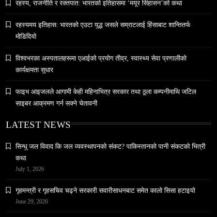
रहस्य, राजनीति र रक्तपात: भारतको इतिहासमा ‘मयूर सिंहासन’को कथा
रहस्यमय इतिहास: भारतको एउटा युद्ध जसले सम्राटलाई हिंसाबाट शान्तितर्फ
मोडिदियो
समाज
नेपालमा युनिफिकेशन चर्चको सम्बन्ध उजागर
विश्वभरका अस्पतालहरूमा एआईको प्रयोग तीव्र, स्वास्थ्य सेवा प्रणालीको
February 22, 2026
कार्यक्षमता सुधार
फाइभ आइजलले आगामी केही महिनाभित्र सरकार तथा ठूला कम्पनीमाथि जटिल
साइबर आक्रमण गर्न सक्ने चेतावनी
LATEST NEWS
वन्यजन्तु
वातावरण
सिन्धु जल विवाद कि जल व्यवस्थापनको संकट? पाकिस्तानको पानी संकटको भित्री
नेपालको वन्यजन्तु पर्यटन प्रवर्द्धनमा महत्वपूर्ण योगदान
कथा
July 1, 2026
February 22, 2026
गृहमन्त्री र गृहसचिव चढ्ने सरकारी सवारीसाधनबाट समेत कालो सिसा हटाइयो
June 29, 2026