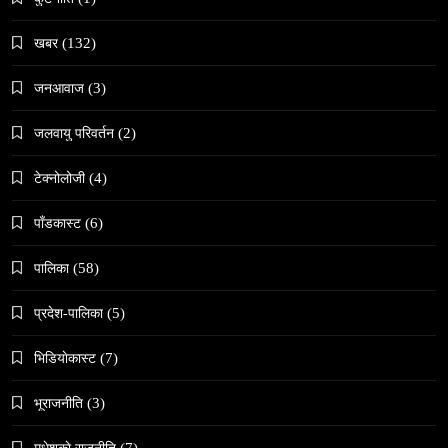
February 22, 2026
खबर
(132)
जनआवाज
(3)
जलवायु परिवर्तन
(2)
समाज
टेक्नोलोजी
(4)
वेव स्टोरी डिजिटल कथाको नयाँ रूप
February 22, 2026
पाँडकास्ट
(6)
पालिका
(58)
प्रदेश-पालिका
(5)
भिडियाेकास्ट
(7)
संस्कृति
भूराजनीति
(3)
हुम्लामा चैतलो पर्वको रौनक, सांस्कृतिक कार्यक्रम सम्पन्न
February 22, 2026
मधेशकाे राजनीति
(7)