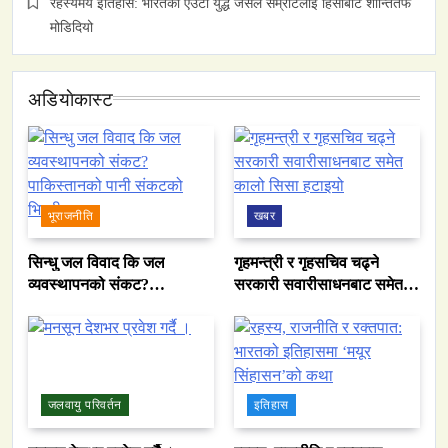
रहस्यमय इतिहास: भारतको एउटा युद्ध जसले सम्राटलाई हिंसाबाट शान्तितर्फ
मोडिदियो
अडियाेकास्ट
भूराजनीति
खबर
सिन्धु जल विवाद कि जल
गृहमन्त्री र गृहसचिव चढ्ने
व्यवस्थापनको संकट?
सरकारी सवारीसाधनबाट समेत
पाकिस्तानको पानी संकटको
कालो सिसा हटाइयो
भित्री कथा
जलवायु परिवर्तन
इतिहास