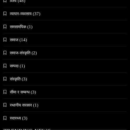
विश्व
(48)
व्यापार-व्यवसाय
(37)
समसामयिक
(1)
समाज
समाज
(14)
जनकपुरधाममा ‘मधेस प्रादेशिक ललितकला प्रदर्शनी
२०८२’ सुरु
समाज-संस्कृति
(2)
February 22, 2026
सम्पदा
(1)
संस्कृति
(3)
सीमा र सम्बन्ध
(3)
समाज
स्थानीय सरकार
(1)
अलउला: साउदी अरबको रेगिस्तानी मोती र सांस्कृतिक
सम्पदाको केन्द्र
स्वास्थ्य
(3)
February 22, 2026