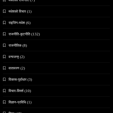
मधेशकाे विचार
(1)
राइजिंग-मधेश
(6)
राजनीति-कुटनीति
(132)
समाज
काठमाडौँमा चिरोत्थानसँगै होली पर्व शुभारम्भ
राजनीतिक
(8)
February 22, 2026
वन्यजन्तु
(2)
वातावरण
(2)
विकास-पूर्वाधार
(3)
विचार-विमर्श
(10)
संस्कृति
महाशिवरात्री गहिरो आध्यात्मिक यात्रा
विज्ञान-प्रविधि
(1)
February 22, 2026