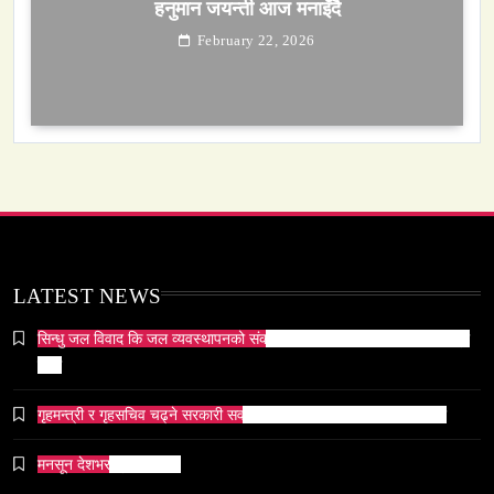
सेतो मछिन्द्रनाथ यात्रा सम्पन्न
February 22, 2026
समाज-संस्कृति
ओली र लेखक पक्राउ परेपछि गृहमन्त्रीको प्रतिक्रिया ‘यो
प्रतिशोध होइन, न्यायको सुरुवात हो’ — गृहमन्त्री
LATEST NEWS
February 22, 2026
सिन्धु जल विवाद कि जल व्यवस्थापनको संकट? पाकिस्तानको पानी संकटको भित्री
कथा
गृहमन्त्री र गृहसचिव चढ्ने सरकारी सवारीसाधनबाट समेत कालो सिसा हटाइयो
सम्पदा
मनसून देशभर प्रवेश गर्दै ।