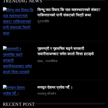
TRENDING NEWS
सिन्धु जल विवाद कि जल व्यवस्थापनको संकट?
पाकिस्तानको पानी संकटको भित्री कथा
भूराजनीति
समाज
६ महिनामा ३३३ विदेशी नागरिक निष्कासित — ओभरस्टे,
गैरकानुनी गतिविधि र धर्म प्रचारसम्म
February 22, 2026
गृहमन्त्री र गृहसचिव चढ्ने सरकारी
सवारीसाधनबाट समेत कालो सिसा हटाइयो
खबर
राजनीतिक
व्यापार-व्यवसाय
समाज
टक्सारको परम्परागत धातु उद्योग संकटमा
मनसून देशभर प्रवेश गर्दै ।
जलवायु परिवर्तन
February 22, 2026
RECENT POST