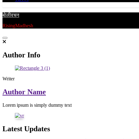
बाेलीवचन
RisingMadhesh
Author Info
Writer
Author Name
Lorem ipsum is simply dummy text
Latest Updates