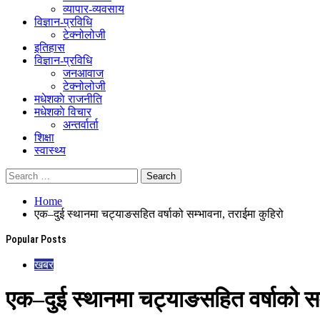
व्यापार-व्यवसाय
विज्ञान-प्रविधि
टेक्नोलोजी
इतिहास
विज्ञान-प्रविधि
जनआवाज
टेक्नोलोजी
मधेशकाे राजनीति
मधेशकाे विचार
अन्तर्वार्ता
शिक्षा
स्वास्थ्य
Home
एक–दुई स्थानमा चट्याङसहित वर्षाको सम्भावना, तराईमा कुहिरो
Popular Posts
खबर
एक–दुई स्थानमा चट्याङसहित वर्षाको सम