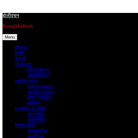
Skip
to
बाेलीवचन
content
RisingMadhesh
Menu
इंग्लिस
हिन्दी
नेपाली
पाँडकास्ट
भिडियाेकास्ट
अडियाेकास्ट
राइजिंग-मधेश
विकास-पूर्वाधार
स्थानीय सरकार
सीमा र सम्बन्ध
पालिका
राजनीति-कुटनीति
भूराजनीति
राजनीतिक
विचार-विमर्श
समसामयिक
सामाजिक