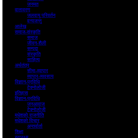
जनमत
वातावरण
जलवायु परिवर्तन
वन्यजन्तु
आलेख
समाज-संस्कृति
समाज
जीवन-शैली
सम्पदा
संस्कृति
साहित्य
अर्थतंत्र
सीमा-व्यापार
व्यापार-व्यवसाय
विज्ञान-प्रविधि
टेक्नोलोजी
इतिहास
विज्ञान-प्रविधि
जनआवाज
टेक्नोलोजी
मधेशकाे राजनीति
मधेशकाे विचार
अन्तर्वार्ता
शिक्षा
स्वास्थ्य