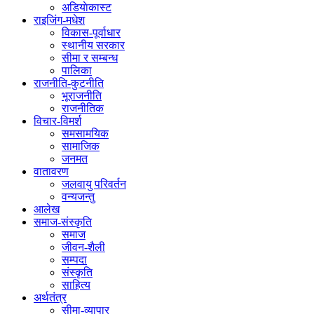
अडियाेकास्ट
राइजिंग-मधेश
विकास-पूर्वाधार
स्थानीय सरकार
सीमा र सम्बन्ध
पालिका
राजनीति-कुटनीति
भूराजनीति
राजनीतिक
विचार-विमर्श
समसामयिक
सामाजिक
जनमत
वातावरण
जलवायु परिवर्तन
वन्यजन्तु
आलेख
समाज-संस्कृति
समाज
जीवन-शैली
सम्पदा
संस्कृति
साहित्य
अर्थतंत्र
सीमा-व्यापार