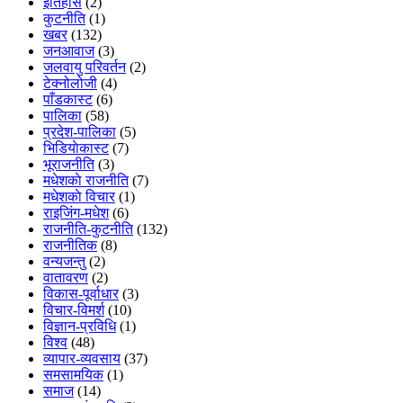
इतिहास
(2)
कुटनीति
(1)
खबर
(132)
जनआवाज
(3)
जलवायु परिवर्तन
(2)
टेक्नोलोजी
(4)
पाँडकास्ट
(6)
पालिका
(58)
प्रदेश-पालिका
(5)
भिडियाेकास्ट
(7)
भूराजनीति
(3)
मधेशकाे राजनीति
(7)
मधेशकाे विचार
(1)
राइजिंग-मधेश
(6)
राजनीति-कुटनीति
(132)
राजनीतिक
(8)
वन्यजन्तु
(2)
वातावरण
(2)
विकास-पूर्वाधार
(3)
विचार-विमर्श
(10)
विज्ञान-प्रविधि
(1)
विश्व
(48)
व्यापार-व्यवसाय
(37)
समसामयिक
(1)
समाज
(14)