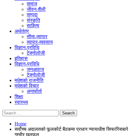
समाज
जीवन-शैली
सम्पदा
संस्कृति
साहित्य
अर्थतंत्र
सीमा-व्यापार
व्यापार-व्यवसाय
विज्ञान-प्रविधि
टेक्नोलोजी
इतिहास
विज्ञान-प्रविधि
जनआवाज
टेक्नोलोजी
मधेशकाे राजनीति
मधेशकाे विचार
अन्तर्वार्ता
शिक्षा
स्वास्थ्य
Home
सर्वोच्च अदालतको फूलकोर्ट बैठकमा प्रधान न्यायाधीश सिफारिसबारे
गम्भीर छलफल