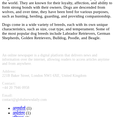
the world. They are known for their loyalty, affection, and ability to
form strong bonds with their owners. Dogs are descended from
wolves, and over time, they have been bred for various purposes,
such as hunting, herding, guarding, and providing companionship.
Dogs come in a wide variety of breeds, each with its own unique
characteristics, such as size, coat type, and temperament. Some of
the most popular dog breeds include Labrador Retrievers, German
Shepherds, Golden Retrievers, Bulldog, Poodle, and Beagle.
An online newspaper is a digital platform that delivers news and
information over the internet, allowing readers to access articles anytime
and from anywhere.
Address:
221B Baker Street, London NW1 6XE, United Kingdom
Contact:
+44 20 7946 0958
Email:
contact@globalnewsdaily.com
अन्तर्वार्ता
(1)
अर्थतंत्र
(1)