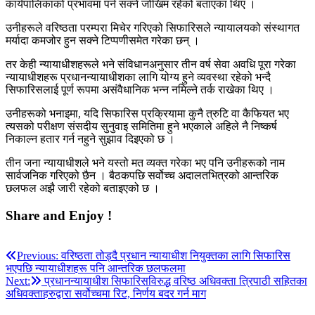
कार्यपालिकाको प्रभावमा पर्न सक्ने जोखिम रहेको बताएका थिए ।
उनीहरूले वरिष्ठता परम्परा मिचेर गरिएको सिफारिसले न्यायालयको संस्थागत
मर्यादा कमजोर हुन सक्ने टिप्पणीसमेत गरेका छन् ।
तर केही न्यायाधीशहरूले भने संविधानअनुसार तीन वर्ष सेवा अवधि पूरा गरेका
न्यायाधीशहरू प्रधानन्यायाधीशका लागि योग्य हुने व्यवस्था रहेको भन्दै
सिफारिसलाई पूर्ण रूपमा असंवैधानिक भन्न नमिल्ने तर्क राखेका थिए ।
उनीहरूको भनाइमा, यदि सिफारिस प्रक्रियामा कुनै त्रुटि वा कैफियत भए
त्यसको परीक्षण संसदीय सुनुवाइ समितिमा हुने भएकाले अहिले नै निष्कर्ष
निकाल्न हतार गर्न नहुने सुझाव दिइएको छ ।
तीन जना न्यायाधीशले भने यस्तो मत व्यक्त गरेका भए पनि उनीहरूको नाम
सार्वजनिक गरिएको छैन । बैठकपछि सर्वोच्च अदालतभित्रको आन्तरिक
छलफल अझै जारी रहेको बताइएको छ ।
Share and Enjoy !
Post
Previous:
वरिष्ठता तोड्दै प्रधान न्यायाधीश नियुक्तका लागि सिफारिस
भएपछि न्यायाधीशहरू पनि आन्तरिक छलफलमा
navigation
Next:
प्रधानन्यायाधीश सिफारिसविरुद्ध वरिष्ठ अधिवक्ता त्रिपाठी सहितका
अधिवक्ताहरुद्वारा सर्वोच्चमा रिट, निर्णय बदर गर्न माग