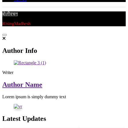
बाेलीवचन
RisingMadhesh
Author Info
Writer
Author Name
Lorem ipsum is simply dummy text
Latest Updates