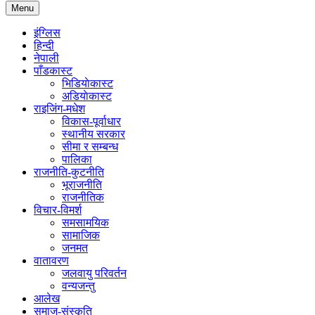
Menu
इंग्लिस
हिन्दी
नेपाली
पाँडकास्ट
भिडियाेकास्ट
अडियाेकास्ट
राइजिंग-मधेश
विकास-पूर्वाधार
स्थानीय सरकार
सीमा र सम्बन्ध
पालिका
राजनीति-कुटनीति
भूराजनीति
राजनीतिक
विचार-विमर्श
समसामयिक
सामाजिक
जनमत
वातावरण
जलवायु परिवर्तन
वन्यजन्तु
आलेख
समाज-संस्कृति