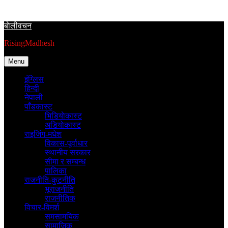
Skip
to
बाेलीवचन
content
RisingMadhesh
Menu
इंग्लिस
हिन्दी
नेपाली
पाँडकास्ट
भिडियाेकास्ट
अडियाेकास्ट
राइजिंग-मधेश
विकास-पूर्वाधार
स्थानीय सरकार
सीमा र सम्बन्ध
पालिका
राजनीति-कुटनीति
भूराजनीति
राजनीतिक
विचार-विमर्श
समसामयिक
सामाजिक