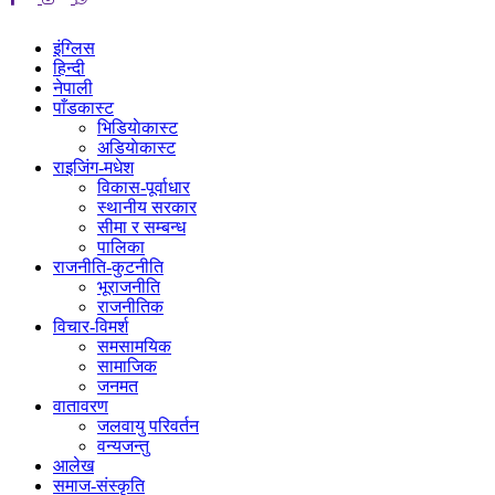
इंग्लिस
हिन्दी
नेपाली
पाँडकास्ट
भिडियाेकास्ट
अडियाेकास्ट
राइजिंग-मधेश
विकास-पूर्वाधार
स्थानीय सरकार
सीमा र सम्बन्ध
पालिका
राजनीति-कुटनीति
भूराजनीति
राजनीतिक
विचार-विमर्श
समसामयिक
सामाजिक
जनमत
वातावरण
जलवायु परिवर्तन
वन्यजन्तु
आलेख
समाज-संस्कृति