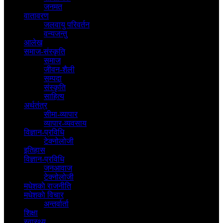
जनमत
वातावरण
जलवायु परिवर्तन
वन्यजन्तु
आलेख
समाज-संस्कृति
समाज
जीवन-शैली
सम्पदा
संस्कृति
साहित्य
अर्थतंत्र
सीमा-व्यापार
व्यापार-व्यवसाय
विज्ञान-प्रविधि
टेक्नोलोजी
इतिहास
विज्ञान-प्रविधि
जनआवाज
टेक्नोलोजी
मधेशकाे राजनीति
मधेशकाे विचार
अन्तर्वार्ता
शिक्षा
स्वास्थ्य