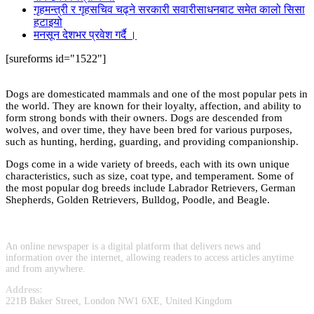
गृहमन्त्री र गृहसचिव चढ्ने सरकारी सवारीसाधनबाट समेत कालो सिसा
हटाइयो
मनसून देशभर प्रवेश गर्दै ।
[sureforms id="1522"]
Dogs are domesticated mammals and one of the most popular pets in
the world. They are known for their loyalty, affection, and ability to
form strong bonds with their owners. Dogs are descended from
wolves, and over time, they have been bred for various purposes,
such as hunting, herding, guarding, and providing companionship.
Dogs come in a wide variety of breeds, each with its own unique
characteristics, such as size, coat type, and temperament. Some of
the most popular dog breeds include Labrador Retrievers, German
Shepherds, Golden Retrievers, Bulldog, Poodle, and Beagle.
An online newspaper is a digital platform that delivers news and
information over the internet, allowing readers to access articles anytime
and from anywhere.
Address:
221B Baker Street, London NW1 6XE, United Kingdom