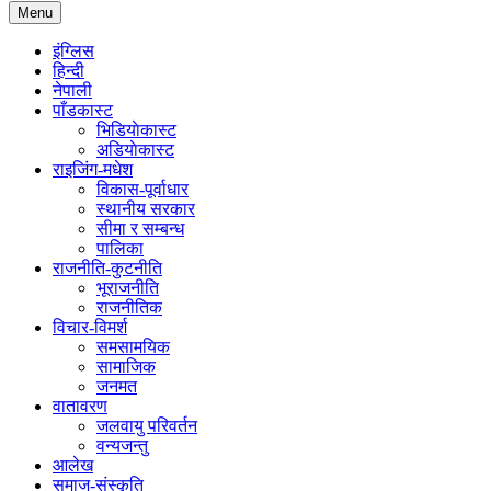
Menu
इंग्लिस
हिन्दी
नेपाली
पाँडकास्ट
भिडियाेकास्ट
अडियाेकास्ट
राइजिंग-मधेश
विकास-पूर्वाधार
स्थानीय सरकार
सीमा र सम्बन्ध
पालिका
राजनीति-कुटनीति
भूराजनीति
राजनीतिक
विचार-विमर्श
समसामयिक
सामाजिक
जनमत
वातावरण
जलवायु परिवर्तन
वन्यजन्तु
आलेख
समाज-संस्कृति