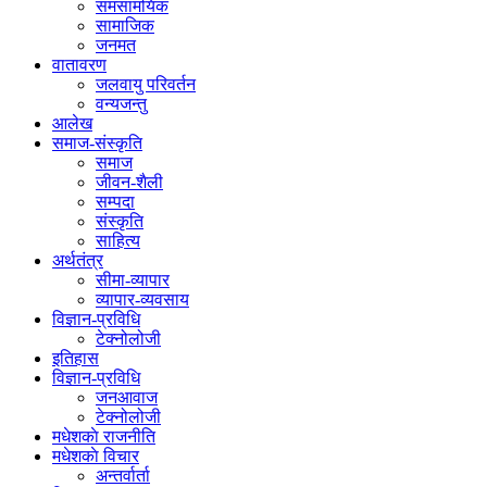
समसामयिक
सामाजिक
जनमत
वातावरण
जलवायु परिवर्तन
वन्यजन्तु
आलेख
समाज-संस्कृति
समाज
जीवन-शैली
सम्पदा
संस्कृति
साहित्य
अर्थतंत्र
सीमा-व्यापार
व्यापार-व्यवसाय
विज्ञान-प्रविधि
टेक्नोलोजी
इतिहास
विज्ञान-प्रविधि
जनआवाज
टेक्नोलोजी
मधेशकाे राजनीति
मधेशकाे विचार
अन्तर्वार्ता