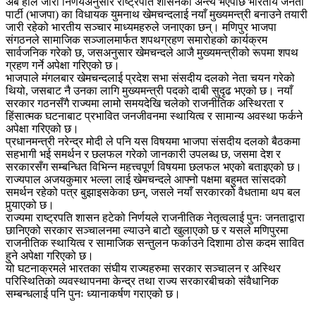
अब हालै जारी निर्णयअनुसार राष्ट्रपति शासनको अन्त्य भएपछि भारतीय जनता
पार्टी (भाजपा) का विधायक युमनाथ खेमचन्दलाई नयाँ मुख्यमन्त्री बनाउने तयारी
जारी रहेको भारतीय सञ्चार माध्यमहरुले जनाएका छन्। मणिपुर भाजपा
संगठनले सामाजिक सञ्जालमार्फत शपथग्रहण समारोहको कार्यक्रम
सार्वजनिक गरेको छ, जसअनुसार खेमचन्दले आजै मुख्यमन्त्रीको रूपमा शपथ
ग्रहण गर्ने अपेक्षा गरिएको छ।
भाजपाले मंगलबार खेमचन्दलाई प्रदेश सभा संसदीय दलको नेता चयन गरेको
थियो, जसबाट नै उनका लागि मुख्यमन्त्री पदको दाबी सुदृढ भएको छ। नयाँ
सरकार गठनसँगै राज्यमा लामो समयदेखि चलेको राजनीतिक अस्थिरता र
हिंसात्मक घटनाबाट प्रभावित जनजीवनमा स्थायित्व र सामान्य अवस्था फर्कने
अपेक्षा गरिएको छ।
प्रधानमन्त्री नरेन्द्र मोदी ले पनि यस विषयमा भाजपा संसदीय दलको बैठकमा
सहभागी भई समर्थन र छलफल गरेको जानकारी उपलब्ध छ, जसमा देश र
सरकारसँग सम्बन्धित विभिन्न महत्त्वपूर्ण विषयमा छलफल भएको बताइएको छ।
राज्यपाल अजयकुमार भल्ला लाई खेमचन्दले आफ्नो पक्षमा बहुमत सांसदको
समर्थन रहेको पत्र बुझाइसकेका छन्, जसले नयाँ सरकारको वैधतामा थप बल
पुर्‍याएको छ।
राज्यमा राष्ट्रपति शासन हटेको निर्णयले राजनीतिक नेतृत्वलाई पुनः जनताद्वारा
छानिएको सरकार सञ्चालनमा ल्याउने बाटो खुलाएको छ र यसले मणिपुरमा
राजनीतिक स्थायित्व र सामाजिक सन्तुलन फर्काउने दिशामा ठोस कदम सावित
हुने अपेक्षा गरिएको छ।
यो घटनाक्रमले भारतका संघीय राज्यहरुमा सरकार सञ्चालन र अस्थिर
परिस्थितिको व्यवस्थापनमा केन्द्र तथा राज्य सरकारबीचको संवैधानिक
सम्बन्धलाई पनि पुनः ध्यानाकर्षण गराएको छ।