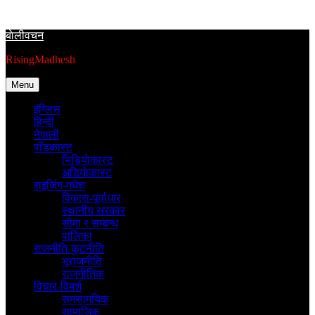
Skip
to
बाेलीवचन
content
RisingMadhesh
Menu
इंग्लिस
हिन्दी
नेपाली
पाँडकास्ट
भिडियाेकास्ट
अडियाेकास्ट
राइजिंग-मधेश
विकास-पूर्वाधार
स्थानीय सरकार
सीमा र सम्बन्ध
पालिका
राजनीति-कुटनीति
भूराजनीति
राजनीतिक
विचार-विमर्श
समसामयिक
सामाजिक