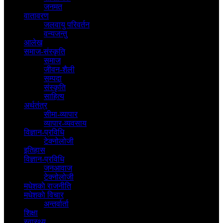
जनमत
वातावरण
जलवायु परिवर्तन
वन्यजन्तु
आलेख
समाज-संस्कृति
समाज
जीवन-शैली
सम्पदा
संस्कृति
साहित्य
अर्थतंत्र
सीमा-व्यापार
व्यापार-व्यवसाय
विज्ञान-प्रविधि
टेक्नोलोजी
इतिहास
विज्ञान-प्रविधि
जनआवाज
टेक्नोलोजी
मधेशकाे राजनीति
मधेशकाे विचार
अन्तर्वार्ता
शिक्षा
स्वास्थ्य