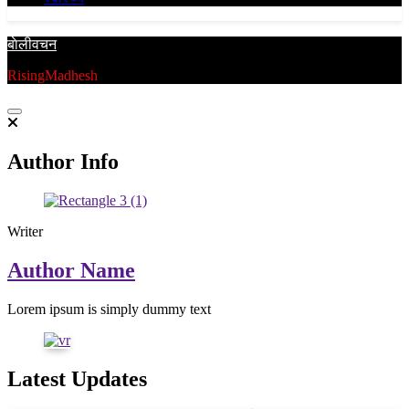
बाेलीवचन
RisingMadhesh
Author Info
Writer
Author Name
Lorem ipsum is simply dummy text
Latest Updates