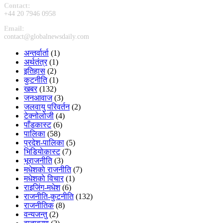
Contact:
+44 20 7946 0958
Email:
contact@globalnewsdaily.com
अन्तर्वार्ता
(1)
अर्थतंत्र
(1)
इतिहास
(2)
कुटनीति
(1)
खबर
(132)
जनआवाज
(3)
जलवायु परिवर्तन
(2)
टेक्नोलोजी
(4)
पाँडकास्ट
(6)
पालिका
(58)
प्रदेश-पालिका
(5)
भिडियाेकास्ट
(7)
भूराजनीति
(3)
मधेशकाे राजनीति
(7)
मधेशकाे विचार
(1)
राइजिंग-मधेश
(6)
राजनीति-कुटनीति
(132)
राजनीतिक
(8)
वन्यजन्तु
(2)