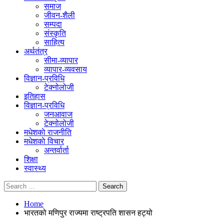
समाज
जीवन-शैली
सम्पदा
संस्कृति
साहित्य
अर्थतंत्र
सीमा-व्यापार
व्यापार-व्यवसाय
विज्ञान-प्रविधि
टेक्नोलोजी
इतिहास
विज्ञान-प्रविधि
जनआवाज
टेक्नोलोजी
मधेशकाे राजनीति
मधेशकाे विचार
अन्तर्वार्ता
शिक्षा
स्वास्थ्य
Home
भारतको मणिपुर राज्यमा राष्ट्रपति शासन हट्यो