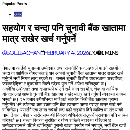
Popular Posts
खबर
सहयोग र चन्दा पनि चुनावी बैंक खातामा
मात्र राखेर खर्च गर्नुपर्ने
BoliBachan
February 4, 2026
0
1 mins
नेपालमा आउँदो चुनावमा उम्मेदवार तथा राजनीतिक दलहरूले पाउने सहयोग,
चन्दा वा आर्थिक योगदानलाई अब आफ्नो चुनावी बैंक खातामा मात्र राखेर खर्च
गर्नुपर्ने
नयाँ नियम लागू भएको छ। यसले चुनावी वित्तीय व्यवस्थामा पारदर्शिता,
जवाफदेहित्ता र दुरुपयोग रोक्ने उद्देश्य पुरा गर्ने अपेक्षा राखिएको छ।
अबदेखि उम्मेदवार तथा दलहरूले पाउने सबै नगद सहयोग, चेक वा आर्थिक
योगदानलाई आफ्नो चुनावी बैंक खातामा राखेर मात्र खर्च गर्नुपर्ने व्यवस्था कायम
भएको छ। २५ हजार रुपैयाँभन्दा माथिको सहयोग सिधै बैंक खातामा प्राप्त
गर्नुपर्नेछ भने त्योभन्दा कम रकम पनि बैंक खातामा जम्मा गराएर मात्र खर्च गर्न
सकिनेछ। यससँगै एक लाख रुपैयाँभन्दा बढी सहयोग दिने व्यक्ति वा संस्थाको
नाम, ठेगाना, पेशा र स्रोतसम्बन्धी विवरण अभिलेख राख्नुपर्ने प्रावधान पनि कायम
गरिएको छ। यस्ता विवरण सुरक्षित र गोप्य राखिने व्यवस्था गरिएको छ।
उम्मेदवारहरूले पहिले खोलिएको पुरानो खाता प्रयोग गर्न नपाइने, नयाँ बैंक खातै