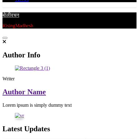
बाेलीवचन
RisingMadhesh
Author Info
Writer
Author Name
Lorem ipsum is simply dummy text
Latest Updates