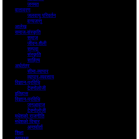
जनमत
वातावरण
जलवायु परिवर्तन
वन्यजन्तु
आलेख
समाज-संस्कृति
समाज
जीवन-शैली
सम्पदा
संस्कृति
साहित्य
अर्थतंत्र
सीमा-व्यापार
व्यापार-व्यवसाय
विज्ञान-प्रविधि
टेक्नोलोजी
इतिहास
विज्ञान-प्रविधि
जनआवाज
टेक्नोलोजी
मधेशकाे राजनीति
मधेशकाे विचार
अन्तर्वार्ता
शिक्षा
स्वास्थ्य