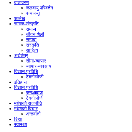
वातावरण
जलवायु परिवर्तन
वन्यजन्तु
आलेख
समाज-संस्कृति
समाज
जीवन-शैली
सम्पदा
संस्कृति
साहित्य
अर्थतंत्र
सीमा-व्यापार
व्यापार-व्यवसाय
विज्ञान-प्रविधि
टेक्नोलोजी
इतिहास
विज्ञान-प्रविधि
जनआवाज
टेक्नोलोजी
मधेशकाे राजनीति
मधेशकाे विचार
अन्तर्वार्ता
शिक्षा
स्वास्थ्य