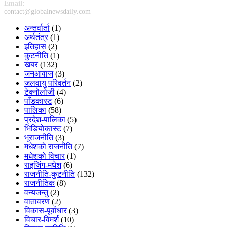
Email:
contact@globalnewsdaily.com
अन्तर्वार्ता
(1)
अर्थतंत्र
(1)
इतिहास
(2)
कुटनीति
(1)
खबर
(132)
जनआवाज
(3)
जलवायु परिवर्तन
(2)
टेक्नोलोजी
(4)
पाँडकास्ट
(6)
पालिका
(58)
प्रदेश-पालिका
(5)
भिडियाेकास्ट
(7)
भूराजनीति
(3)
मधेशकाे राजनीति
(7)
मधेशकाे विचार
(1)
राइजिंग-मधेश
(6)
राजनीति-कुटनीति
(132)
राजनीतिक
(8)
वन्यजन्तु
(2)
वातावरण
(2)
विकास-पूर्वाधार
(3)
विचार-विमर्श
(10)