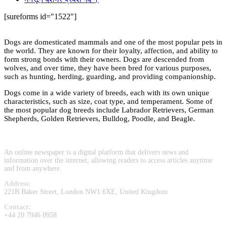
[sureforms id="1522"]
Dogs are domesticated mammals and one of the most popular pets in
the world. They are known for their loyalty, affection, and ability to
form strong bonds with their owners. Dogs are descended from
wolves, and over time, they have been bred for various purposes,
such as hunting, herding, guarding, and providing companionship.
Dogs come in a wide variety of breeds, each with its own unique
characteristics, such as size, coat type, and temperament. Some of
the most popular dog breeds include Labrador Retrievers, German
Shepherds, Golden Retrievers, Bulldog, Poodle, and Beagle.
An online newspaper is a digital platform that delivers news and
information over the internet, allowing readers to access articles anytime
and from anywhere.
Address:
221B Baker Street, London NW1 6XE, United Kingdom
Contact:
+44 20 7946 0958