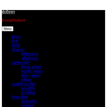
Skip
to
बाेलीवचन
content
RisingMadhesh
Menu
इंग्लिस
हिन्दी
नेपाली
पाँडकास्ट
भिडियाेकास्ट
अडियाेकास्ट
राइजिंग-मधेश
विकास-पूर्वाधार
स्थानीय सरकार
सीमा र सम्बन्ध
पालिका
राजनीति-कुटनीति
भूराजनीति
राजनीतिक
विचार-विमर्श
समसामयिक
सामाजिक