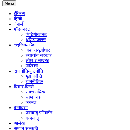
Menu
इंग्लिस
हिन्दी
नेपाली
पाँडकास्ट
भिडियाेकास्ट
अडियाेकास्ट
राइजिंग-मधेश
विकास-पूर्वाधार
स्थानीय सरकार
सीमा र सम्बन्ध
पालिका
राजनीति-कुटनीति
भूराजनीति
राजनीतिक
विचार-विमर्श
समसामयिक
सामाजिक
जनमत
वातावरण
जलवायु परिवर्तन
वन्यजन्तु
आलेख
समाज-संस्कृति