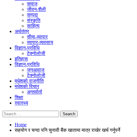
समाज
जीवन-शैली
सम्पदा
संस्कृति
साहित्य
अर्थतंत्र
सीमा-व्यापार
व्यापार-व्यवसाय
विज्ञान-प्रविधि
टेक्नोलोजी
इतिहास
विज्ञान-प्रविधि
जनआवाज
टेक्नोलोजी
मधेशकाे राजनीति
मधेशकाे विचार
अन्तर्वार्ता
शिक्षा
स्वास्थ्य
Home
सहयोग र चन्दा पनि चुनावी बैंक खातामा मात्र राखेर खर्च गर्नुपर्ने