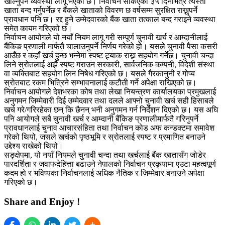
खोल्नुपर्ने व्यवस्था लागू भएको छ। निर्वाचन सकिएको ३५ दिनभित्र त्यस्ता
खाता बन्द गर्नुपर्नेछ र बैंकले खाताको विवरण छ वर्षसम्म सुरक्षित राख्नुपर्ने
प्रावधान पनि छ। रद्द हुने उम्मेदवारको बैंक खाता तत्काल बन्द गराइने व्यवस्था
समेत कायम गरिएको छ।
निर्वाचन आयोगले यो नयाँ नियम लागू गरी सम्पूर्ण चुनावी खर्च र आम्दानीलाई
बैंकिङ प्रणाली मार्फतै चालाउनुपर्ने निर्णय गरेको हो। यसले चुनावी पैसा कसरी
आउँछ र कहाँ खर्च हुन्छ भन्नेमा स्पष्ट ट्र्याक राख्न सहयोग गर्नेछ। चुनावी चन्दा
लिने स्रोतलाई अझै स्पष्ट गराउन सरकारी, सार्वजनिक कम्पनी, विदेशी संस्था
वा व्यक्तिबाट सहयोग लिन निषेध गरिएको छ। यसले गैरकानुनी र गोप्य
स्रोतबाट रकम भित्रिने सम्भावनालाई कटौती गर्ने अपेक्षा राखिएको छ।
निर्वाचन आयोगले देशभरका कोष तथा लेखा नियन्त्रण कार्यालयका प्रमुखलाई
अनुगमन जिम्मेवारी दिई उम्मेदवार तथा दलले आफ्नो चुनावी खर्च सही हिसाबले
खर्च गरे/गरिरहेका छन् कि छैनन् भनी अनुगमन गर्न निर्देशन दिएको छ। यस अघि
पनि आयोगले सबै चुनावी खर्च र आम्दानी बैंकिङ प्रणालीमार्फतै गरिनुपर्ने
प्रावधानलाई चुनाव आचारसंहिता तथा निर्वाचन कोड अफ कन्डक्टमा समावेश
गरेको थियो, जसले खर्चको पृष्ठभूमि र स्रोतलाई स्पष्ट र प्रमाणित बनाउने
उद्देश्य राखेको थियो।
सङ्क्षेपमा, यो नयाँ नियमले चुनावी चन्दा तथा खर्चलाई बैंक खातासँग जोडेर
पारदर्शिता र जवाफदेहित्ता बढाउने नेपालको निर्वाचन प्रकृयामा एउटा महत्वपूर्ण
कदम हो र भविष्यका निर्वाचनलाई अधिक नैतिक र जिम्मेवार बनाउने अपेक्षा
गरिएको छ।
Share and Enjoy !