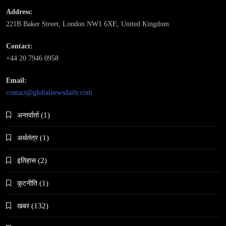
Address:
221B Baker Street, London NW1 6XE, United Kingdom
Contact:
+44 20 7946 0958
समाज-संस्कृति
भारतको इतिहासमा पहिलोपटक मृत्यु इच्छाको अनुमति
Email:
contact@globalnewsdaily.com
May 6, 2024
अन्तर्वार्ता
(1)
अर्थतंत्र
(1)
इतिहास
(2)
समाज
कुटनीति
(1)
नेपालमा गोरखकाली पूजाको विशेष महत्व
May 6, 2024
खबर
(132)