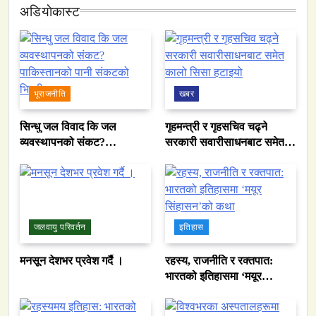
अडियाेकास्ट
भूराजनीति
खबर
सिन्धु जल विवाद कि जल
गृहमन्त्री र गृहसचिव चढ्ने
व्यवस्थापनको संकट?
सरकारी सवारीसाधनबाट समेत
पाकिस्तानको पानी संकटको
कालो सिसा हटाइयो
भित्री कथा
जलवायु परिवर्तन
इतिहास
मनसून देशभर प्रवेश गर्दै ।
रहस्य, राजनीति र रक्तपात:
भारतको इतिहासमा ‘मयूर
सिंहासन’को कथा