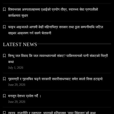
समाज
विश्वभरका अस्पतालहरूमा एआईको प्रयोग तीव्र, स्वास्थ्य सेवा प्रणालीको
नेपालमा युनिफिकेशन चर्चको सम्बन्ध उजागर
कार्यक्षमता सुधार
May 6, 2024
फाइभ आइजलले आगामी केही महिनाभित्र सरकार तथा ठूला कम्पनीमाथि जटिल
साइबर आक्रमण गर्न सक्ने चेतावनी
LATEST NEWS
सिन्धु जल विवाद कि जल व्यवस्थापनको संकट? पाकिस्तानको पानी संकटको भित्री
कथा
वन्यजन्तु
वातावरण
July 1, 2026
नेपालको वन्यजन्तु पर्यटन प्रवर्द्धनमा महत्वपूर्ण योगदान
May 6, 2024
गृहमन्त्री र गृहसचिव चढ्ने सरकारी सवारीसाधनबाट समेत कालो सिसा हटाइयो
June 29, 2026
मनसून देशभर प्रवेश गर्दै ।
June 29, 2026
रहस्य, राजनीति र रक्तपात: भारतको इतिहासमा ‘मयूर सिंहासन’को कथा