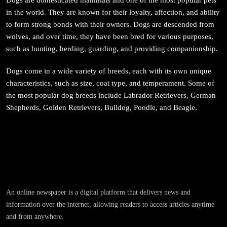
in the world. They are known for their loyalty, affection, and ability
to form strong bonds with their owners. Dogs are descended from
wolves, and over time, they have been bred for various purposes,
such as hunting, herding, guarding, and providing companionship.
Dogs come in a wide variety of breeds, each with its own unique
संस्कृति
characteristics, such as size, coat type, and temperament. Some of
आज साँझ अस्ताउँदो सूर्यलाई अर्घ्य
the most popular dog breeds include Labrador Retrievers, German
May 6, 2024
Shepherds, Golden Retrievers, Bulldog, Poodle, and Beagle.
समाज
महाकुम्भ मेलामा भाइरल भएकी युवती मोनालिसाले गरिन्-
An online newspaper is a digital platform that delivers news and
मुस्लिम प्रेमीसँग विवाह
information over the internet, allowing readers to access articles anytime
and from anywhere.
May 6, 2024