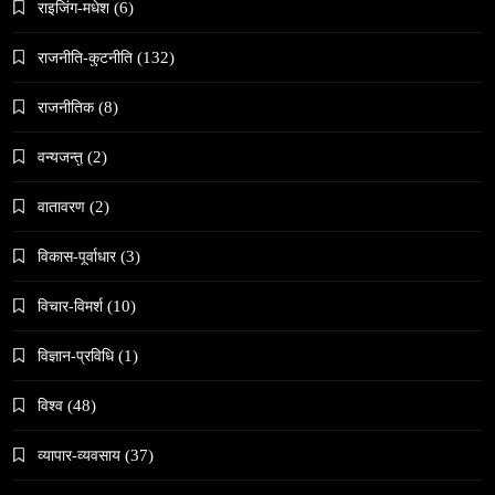
राइजिंग-मधेश
(6)
राजनीति-कुटनीति
(132)
समाज
राजनीतिक
(8)
काठमाडौँमा चिरोत्थानसँगै होली पर्व शुभारम्भ
वन्यजन्तु
(2)
May 6, 2024
वातावरण
(2)
विकास-पूर्वाधार
(3)
विचार-विमर्श
(10)
संस्कृति
विज्ञान-प्रविधि
(1)
महाशिवरात्री गहिरो आध्यात्मिक यात्रा
विश्व
(48)
May 6, 2024
व्यापार-व्यवसाय
(37)