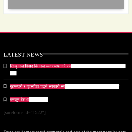
May 6, 2024
समाज-संस्कृति
ओली र लेखक पक्राउ परेपछि गृहमन्त्रीको प्रतिक्रिया ‘यो
LATEST NEWS
प्रतिशोध होइन, न्यायको सुरुवात हो’ — गृहमन्त्री
सिन्धु जल विवाद कि जल व्यवस्थापनको संकट? पाकिस्तानको पानी संकटको भित्री
May 6, 2024
कथा
गृहमन्त्री र गृहसचिव चढ्ने सरकारी सवारीसाधनबाट समेत कालो सिसा हटाइयो
मनसून देशभर प्रवेश गर्दै ।
सम्पदा
[sureforms id="1522"]
जनकपुर सहित तराई मधेसका विभिन्न स्थानहरूमा पर्व छठ
सम्पन्न
May 6, 2024
Dogs are domesticated mammals and one of the most popular pets