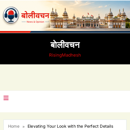
Skip
to
content
बाेलीवचन
RisingMadhesh
Home
Elevating Your Look with the Perfect Details