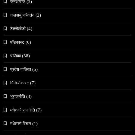
जनआवाज
(3)
जलवायु परिवर्तन
(2)
टेक्नोलोजी
(4)
समाज
वेव स्टोरी डिजिटल कथाको नयाँ रूप
पाँडकास्ट
(6)
May 6, 2024
पालिका
(58)
प्रदेश-पालिका
(5)
भिडियाेकास्ट
(7)
भूराजनीति
(3)
संस्कृति
हुम्लामा चैतलो पर्वको रौनक, सांस्कृतिक कार्यक्रम सम्पन्न
मधेशकाे राजनीति
(7)
May 6, 2024
मधेशकाे विचार
(1)