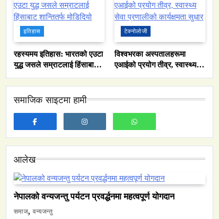
इतिहास
टेक्नोलोजी
रहस्यमय इतिहास: भारतको एउटा
विश्वभरका अस्पतालहरूमा
युद्ध जसले सम्राटलाई हिंसाबाट
एआईको प्रयोग तीव्र, स्वास्थ्य
शान्तितर्फ मोडिदियो
सेवा प्रणालीको कार्यक्षमता सुधार
समाज
समाजिक साइटमा हामी
नेपालमा युनिफिकेशन चर्चको सम्बन्ध उजागर
May 6, 2024
आलेख
नेपालको वन्यजन्तु पर्यटन प्रवर्द्धनमा महत्वपूर्ण योगदान
वन्यजन्तु
वातावरण
समाज
वन्यजन्तु
नेपालको वन्यजन्तु पर्यटन प्रवर्द्धनमा महत्वपूर्ण योगदान