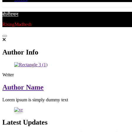
बाेलीवचन
RisingMadhesh
Author Info
Writer
Author Name
Lorem ipsum is simply dummy text
Latest Updates