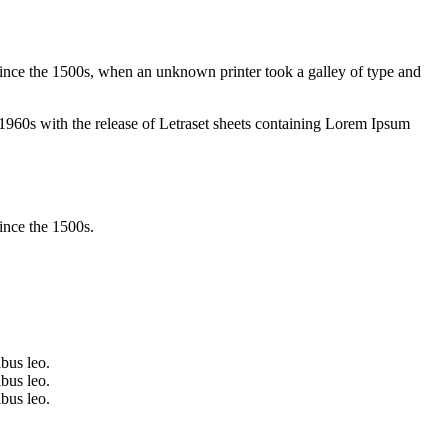
ince the 1500s, when an unknown printer took a galley of type and
he 1960s with the release of Letraset sheets containing Lorem Ipsum
ince the 1500s.
ibus leo.
ibus leo.
ibus leo.