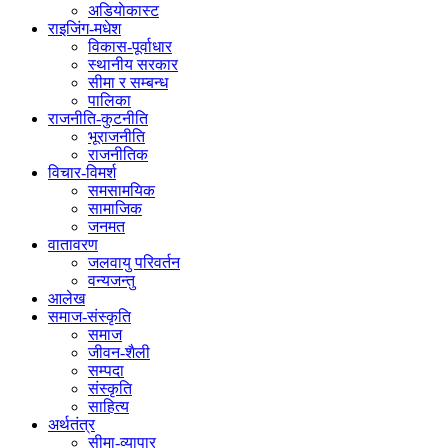
अडियाेकास्ट
राइजिंग-मधेश
विकास-पूर्वाधार
स्थानीय सरकार
सीमा र सम्बन्ध
पालिका
राजनीति-कुटनीति
भूराजनीति
राजनीतिक
विचार-विमर्श
समसामयिक
सामाजिक
जनमत
वातावरण
जलवायु परिवर्तन
वन्यजन्तु
आलेख
समाज-संस्कृति
समाज
जीवन-शैली
सम्पदा
संस्कृति
साहित्य
अर्थतंत्र
सीमा-व्यापार