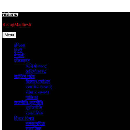
Skip
to
बाेलीवचन
content
RisingMadhesh
Menu
इंग्लिस
हिन्दी
नेपाली
पाँडकास्ट
भिडियाेकास्ट
अडियाेकास्ट
राइजिंग-मधेश
विकास-पूर्वाधार
स्थानीय सरकार
सीमा र सम्बन्ध
पालिका
राजनीति-कुटनीति
भूराजनीति
राजनीतिक
विचार-विमर्श
समसामयिक
सामाजिक