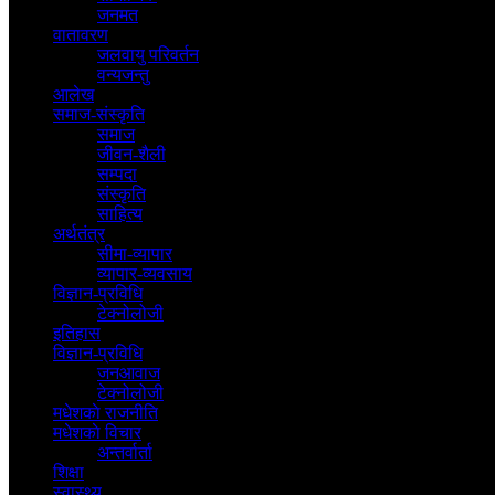
जनमत
वातावरण
जलवायु परिवर्तन
वन्यजन्तु
आलेख
समाज-संस्कृति
समाज
जीवन-शैली
सम्पदा
संस्कृति
साहित्य
अर्थतंत्र
सीमा-व्यापार
व्यापार-व्यवसाय
विज्ञान-प्रविधि
टेक्नोलोजी
इतिहास
विज्ञान-प्रविधि
जनआवाज
टेक्नोलोजी
मधेशकाे राजनीति
मधेशकाे विचार
अन्तर्वार्ता
शिक्षा
स्वास्थ्य