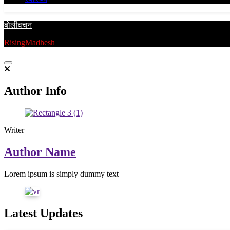
बाेलीवचन
RisingMadhesh
Author Info
Writer
Author Name
Lorem ipsum is simply dummy text
Latest Updates