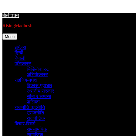
Skip
to
बाेलीवचन
content
RisingMadhesh
Menu
इंग्लिस
हिन्दी
नेपाली
पाँडकास्ट
भिडियाेकास्ट
अडियाेकास्ट
राइजिंग-मधेश
विकास-पूर्वाधार
स्थानीय सरकार
सीमा र सम्बन्ध
पालिका
राजनीति-कुटनीति
भूराजनीति
राजनीतिक
विचार-विमर्श
समसामयिक
सामाजिक