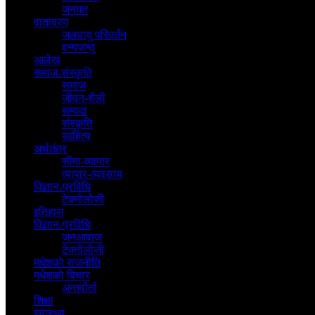
जनमत
वातावरण
जलवायु परिवर्तन
वन्यजन्तु
आलेख
समाज-संस्कृति
समाज
जीवन-शैली
सम्पदा
संस्कृति
साहित्य
अर्थतंत्र
सीमा-व्यापार
व्यापार-व्यवसाय
विज्ञान-प्रविधि
टेक्नोलोजी
इतिहास
विज्ञान-प्रविधि
जनआवाज
टेक्नोलोजी
मधेशकाे राजनीति
मधेशकाे विचार
अन्तर्वार्ता
शिक्षा
स्वास्थ्य