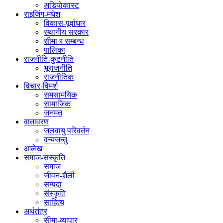
अडियाेकास्ट
राइजिंग-मधेश
विकास-पूर्वाधार
स्थानीय सरकार
सीमा र सम्बन्ध
पालिका
राजनीति-कुटनीति
भूराजनीति
राजनीतिक
विचार-विमर्श
समसामयिक
सामाजिक
जनमत
वातावरण
जलवायु परिवर्तन
वन्यजन्तु
आलेख
समाज-संस्कृति
समाज
जीवन-शैली
सम्पदा
संस्कृति
साहित्य
अर्थतंत्र
सीमा-व्यापार