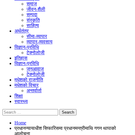
समाज
जीवन-शैली
सम्पदा
संस्कृति
साहित्य
अर्थतंत्र
सीमा-व्यापार
व्यापार-व्यवसाय
विज्ञान-प्रविधि
टेक्नोलोजी
इतिहास
विज्ञान-प्रविधि
जनआवाज
टेक्नोलोजी
मधेशकाे राजनीति
मधेशकाे विचार
अन्तर्वार्ता
शिक्षा
स्वास्थ्य
Home
प्रधानन्यायाधीश सिफारिसमा प्रधानमन्त्रीमाथि गगन थापाको
आलोचना