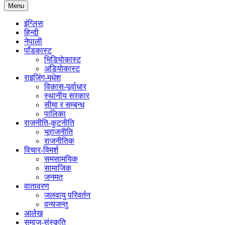
Menu
इंग्लिस
हिन्दी
नेपाली
पाँडकास्ट
भिडियाेकास्ट
अडियाेकास्ट
राइजिंग-मधेश
विकास-पूर्वाधार
स्थानीय सरकार
सीमा र सम्बन्ध
पालिका
राजनीति-कुटनीति
भूराजनीति
राजनीतिक
विचार-विमर्श
समसामयिक
सामाजिक
जनमत
वातावरण
जलवायु परिवर्तन
वन्यजन्तु
आलेख
समाज-संस्कृति