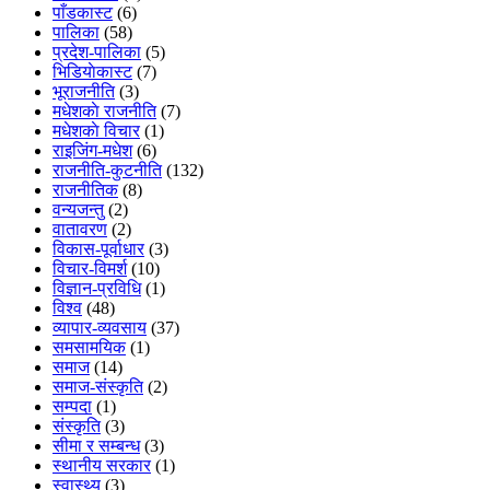
पाँडकास्ट
(6)
पालिका
(58)
प्रदेश-पालिका
(5)
भिडियाेकास्ट
(7)
भूराजनीति
(3)
मधेशकाे राजनीति
(7)
मधेशकाे विचार
(1)
राइजिंग-मधेश
(6)
राजनीति-कुटनीति
(132)
राजनीतिक
(8)
वन्यजन्तु
(2)
वातावरण
(2)
विकास-पूर्वाधार
(3)
विचार-विमर्श
(10)
विज्ञान-प्रविधि
(1)
विश्व
(48)
व्यापार-व्यवसाय
(37)
समसामयिक
(1)
समाज
(14)
समाज-संस्कृति
(2)
सम्पदा
(1)
संस्कृति
(3)
सीमा र सम्बन्ध
(3)
स्थानीय सरकार
(1)
स्वास्थ्य
(3)