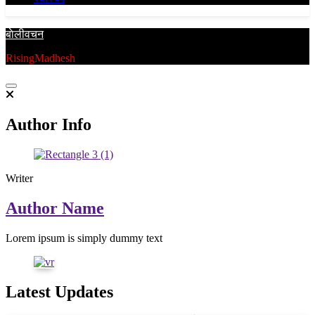
बाेलीवचन
RisingMadhesh
Author Info
Writer
Author Name
Lorem ipsum is simply dummy text
Latest Updates