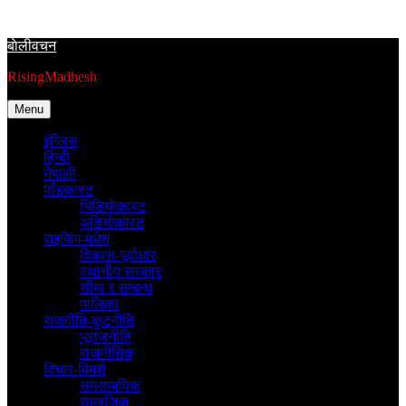
Skip
to
बाेलीवचन
content
RisingMadhesh
Menu
इंग्लिस
हिन्दी
नेपाली
पाँडकास्ट
भिडियाेकास्ट
अडियाेकास्ट
राइजिंग-मधेश
विकास-पूर्वाधार
स्थानीय सरकार
सीमा र सम्बन्ध
पालिका
राजनीति-कुटनीति
भूराजनीति
राजनीतिक
विचार-विमर्श
समसामयिक
सामाजिक