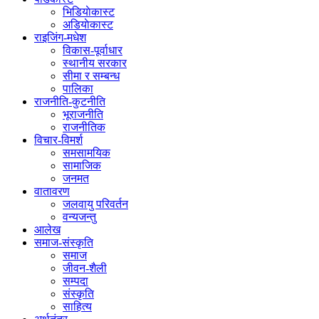
भिडियाेकास्ट
अडियाेकास्ट
राइजिंग-मधेश
विकास-पूर्वाधार
स्थानीय सरकार
सीमा र सम्बन्ध
पालिका
राजनीति-कुटनीति
भूराजनीति
राजनीतिक
विचार-विमर्श
समसामयिक
सामाजिक
जनमत
वातावरण
जलवायु परिवर्तन
वन्यजन्तु
आलेख
समाज-संस्कृति
समाज
जीवन-शैली
सम्पदा
संस्कृति
साहित्य