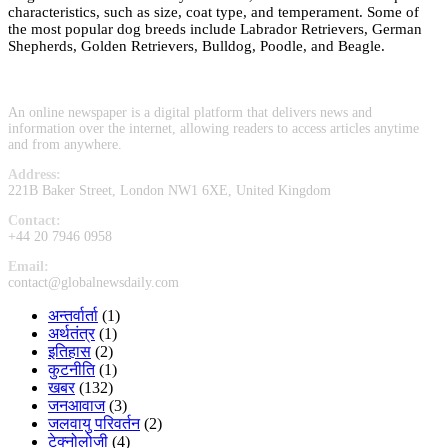
characteristics, such as size, coat type, and temperament. Some of
the most popular dog breeds include Labrador Retrievers, German
Shepherds, Golden Retrievers, Bulldog, Poodle, and Beagle.
An online newspaper is a digital platform that delivers news and
information over the internet, allowing readers to access articles anytime
and from anywhere.
Address:
221B Baker Street, London NW1 6XE, United Kingdom
Contact:
+44 20 7946 0958
Email:
contact@globalnewsdaily.com
अन्तर्वार्ता
(1)
अर्थतंत्र
(1)
इतिहास
(2)
कुटनीति
(1)
खबर
(132)
जनआवाज
(3)
जलवायु परिवर्तन
(2)
टेक्नोलोजी
(4)