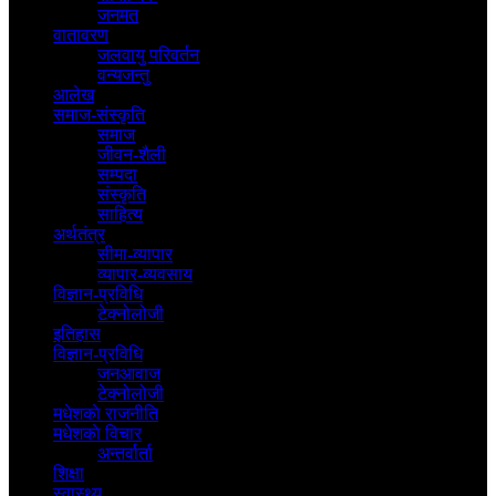
जनमत
वातावरण
जलवायु परिवर्तन
वन्यजन्तु
आलेख
समाज-संस्कृति
समाज
जीवन-शैली
सम्पदा
संस्कृति
साहित्य
अर्थतंत्र
सीमा-व्यापार
व्यापार-व्यवसाय
विज्ञान-प्रविधि
टेक्नोलोजी
इतिहास
विज्ञान-प्रविधि
जनआवाज
टेक्नोलोजी
मधेशकाे राजनीति
मधेशकाे विचार
अन्तर्वार्ता
शिक्षा
स्वास्थ्य