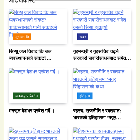
अडियाेकास्ट
भूराजनीति
खबर
सिन्धु जल विवाद कि जल
गृहमन्त्री र गृहसचिव चढ्ने
व्यवस्थापनको संकट?
सरकारी सवारीसाधनबाट समेत
पाकिस्तानको पानी संकटको
कालो सिसा हटाइयो
भित्री कथा
जलवायु परिवर्तन
इतिहास
मनसून देशभर प्रवेश गर्दै ।
रहस्य, राजनीति र रक्तपात:
भारतको इतिहासमा ‘मयूर
सिंहासन’को कथा