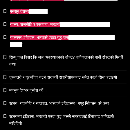
समाज
भारतको सांस्कृतिक सम्पत्ति पुनर्स्थापना कूटनीति: एक नयाँ
मनसून देशभर प्रवेश गर्दै ।
वैश्विक अभियान
रहस्य, राजनीति र रक्तपात: भारतको इतिहासमा ‘मयूर सिंहासन’को कथा
February 19, 2026
रहस्यमय इतिहास: भारतको एउटा युद्ध जसले सम्राटलाई हिंसाबाट शान्तितर्फ
मोडिदियो
सिन्धु जल विवाद कि जल व्यवस्थापनको संकट? पाकिस्तानको पानी संकटको भित्री
समाज
कथा
५० लाख’ शुल्कको वास्तविकता: अल्टर्नेटिभ B-स्कूलहरूले
गृहमन्त्री र गृहसचिव चढ्ने सरकारी सवारीसाधनबाट समेत कालो सिसा हटाइयो
नदेखाउने कठोर सत्य
February 19, 2026
मनसून देशभर प्रवेश गर्दै ।
रहस्य, राजनीति र रक्तपात: भारतको इतिहासमा ‘मयूर सिंहासन’को कथा
रहस्यमय इतिहास: भारतको एउटा युद्ध जसले सम्राटलाई हिंसाबाट शान्तितर्फ
मोडिदियो
समाज