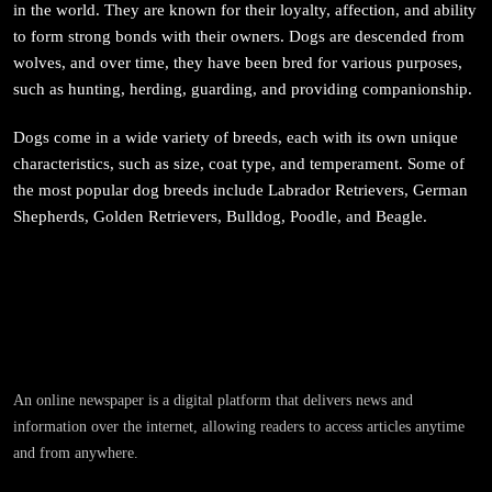
in the world. They are known for their loyalty, affection, and ability
to form strong bonds with their owners. Dogs are descended from
wolves, and over time, they have been bred for various purposes,
such as hunting, herding, guarding, and providing companionship.
संस्कृति
Dogs come in a wide variety of breeds, each with its own unique
आज साँझ अस्ताउँदो सूर्यलाई अर्घ्य
characteristics, such as size, coat type, and temperament. Some of
the most popular dog breeds include Labrador Retrievers, German
February 19, 2026
Shepherds, Golden Retrievers, Bulldog, Poodle, and Beagle.
समाज
महाकुम्भ मेलामा भाइरल भएकी युवती मोनालिसाले गरिन्-
An online newspaper is a digital platform that delivers news and
मुस्लिम प्रेमीसँग विवाह
information over the internet, allowing readers to access articles anytime
February 19, 2026
and from anywhere.