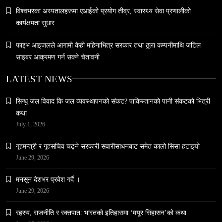
विश्वभरका अस्पतालहरूमा एआईको प्रयोग तीव्र, स्वास्थ्य सेवा प्रणालीको
नेपालमा युनिफिकेशन चर्चको सम्बन्ध उजागर
कार्यक्षमता सुधार
February 19, 2026
फाइभ आइजलले आगामी केही महिनाभित्र सरकार तथा ठूला कम्पनीमाथि जटिल
साइबर आक्रमण गर्न सक्ने चेतावनी
LATEST NEWS
सिन्धु जल विवाद कि जल व्यवस्थापनको संकट? पाकिस्तानको पानी संकटको भित्री
वन्यजन्तु
वातावरण
कथा
नेपालको वन्यजन्तु पर्यटन प्रवर्द्धनमा महत्वपूर्ण योगदान
July 1, 2026
February 19, 2026
गृहमन्त्री र गृहसचिव चढ्ने सरकारी सवारीसाधनबाट समेत कालो सिसा हटाइयो
June 29, 2026
मनसून देशभर प्रवेश गर्दै ।
June 29, 2026
रहस्य, राजनीति र रक्तपात: भारतको इतिहासमा ‘मयूर सिंहासन’को कथा
समाज