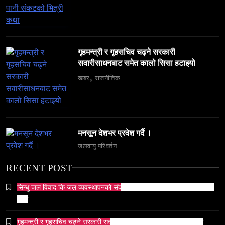
समाज
६ महिनामा ३३३ विदेशी नागरिक निष्कासित — ओभरस्टे,
गैरकानुनी गतिविधि र धर्म प्रचारसम्म
February 19, 2026
गृहमन्त्री र गृहसचिव चढ्ने सरकारी
सवारीसाधनबाट समेत कालो सिसा हटाइयो
खबर
राजनीतिक
व्यापार-व्यवसाय
समाज
मनसून देशभर प्रवेश गर्दै ।
टक्सारको परम्परागत धातु उद्योग संकटमा
जलवायु परिवर्तन
February 19, 2026
RECENT POST
सिन्धु जल विवाद कि जल व्यवस्थापनको संकट? पाकिस्तानको पानी संकटको भित्री
कथा
गृहमन्त्री र गृहसचिव चढ्ने सरकारी सवारीसाधनबाट समेत कालो सिसा हटाइयो