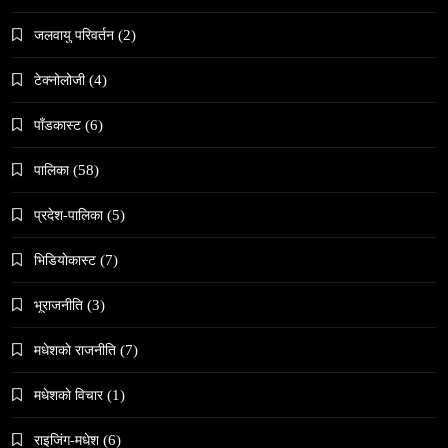
जलवायु परिवर्तन
(2)
टेक्नोलोजी
(4)
समाज
वेव स्टोरी डिजिटल कथाको नयाँ रूप
पाँडकास्ट
(6)
February 19, 2026
पालिका
(58)
प्रदेश-पालिका
(5)
भिडियाेकास्ट
(7)
संस्कृति
भूराजनीति
(3)
हुम्लामा चैतलो पर्वको रौनक, सांस्कृतिक कार्यक्रम सम्पन्न
मधेशकाे राजनीति
(7)
February 19, 2026
मधेशकाे विचार
(1)
राइजिंग-मधेश
(6)