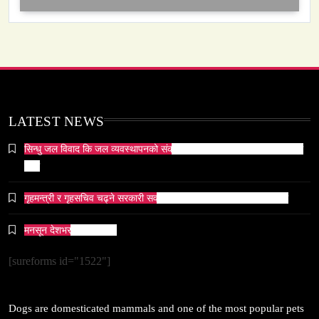
समाज-संस्कृति
ओली र लेखक पक्राउ परेपछि गृहमन्त्रीको प्रतिक्रिया ‘यो
LATEST NEWS
प्रतिशोध होइन, न्यायको सुरुवात हो’ — गृहमन्त्री
February 19, 2026
सिन्धु जल विवाद कि जल व्यवस्थापनको संकट? पाकिस्तानको पानी संकटको भित्री
कथा
गृहमन्त्री र गृहसचिव चढ्ने सरकारी सवारीसाधनबाट समेत कालो सिसा हटाइयो
मनसून देशभर प्रवेश गर्दै ।
सम्पदा
जनकपुर सहित तराई मधेसका विभिन्न स्थानहरूमा पर्व छठ
[sureforms id="1522"]
सम्पन्न
February 19, 2026
Dogs are domesticated mammals and one of the most popular pets