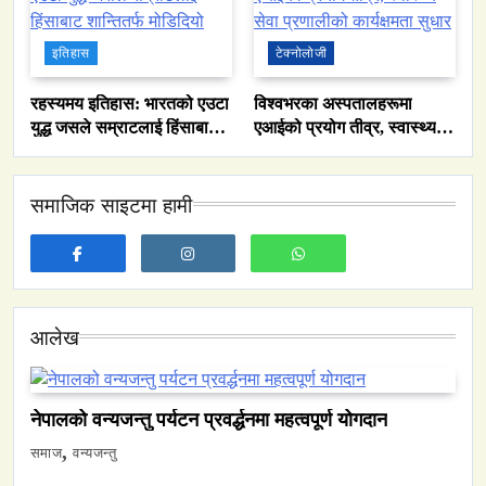
इतिहास
टेक्नोलोजी
रहस्यमय इतिहास: भारतको एउटा
विश्वभरका अस्पतालहरूमा
युद्ध जसले सम्राटलाई हिंसाबाट
एआईको प्रयोग तीव्र, स्वास्थ्य
शान्तितर्फ मोडिदियो
सेवा प्रणालीको कार्यक्षमता सुधार
समाज
समाजिक साइटमा हामी
नेपालमा युनिफिकेशन चर्चको सम्बन्ध उजागर
February 19, 2026
आलेख
वन्यजन्तु
वातावरण
नेपालको वन्यजन्तु पर्यटन प्रवर्द्धनमा महत्वपूर्ण योगदान
नेपालको वन्यजन्तु पर्यटन प्रवर्द्धनमा महत्वपूर्ण योगदान
समाज
वन्यजन्तु
February 19, 2026