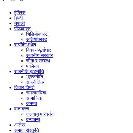
इंग्लिस
हिन्दी
नेपाली
पाँडकास्ट
भिडियाेकास्ट
अडियाेकास्ट
राइजिंग-मधेश
विकास-पूर्वाधार
स्थानीय सरकार
सीमा र सम्बन्ध
पालिका
राजनीति-कुटनीति
भूराजनीति
राजनीतिक
विचार-विमर्श
समसामयिक
सामाजिक
जनमत
वातावरण
जलवायु परिवर्तन
वन्यजन्तु
आलेख
समाज-संस्कृति