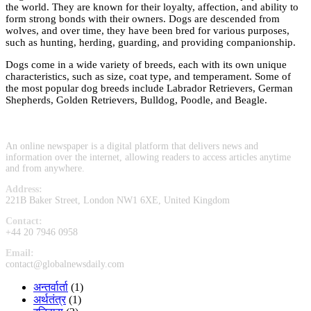
the world. They are known for their loyalty, affection, and ability to
form strong bonds with their owners. Dogs are descended from
wolves, and over time, they have been bred for various purposes,
such as hunting, herding, guarding, and providing companionship.
Dogs come in a wide variety of breeds, each with its own unique
characteristics, such as size, coat type, and temperament. Some of
the most popular dog breeds include Labrador Retrievers, German
Shepherds, Golden Retrievers, Bulldog, Poodle, and Beagle.
An online newspaper is a digital platform that delivers news and
information over the internet, allowing readers to access articles anytime
and from anywhere.
Address:
221B Baker Street, London NW1 6XE, United Kingdom
Contact:
+44 20 7946 0958
Email:
contact@globalnewsdaily.com
अन्तर्वार्ता
(1)
अर्थतंत्र
(1)