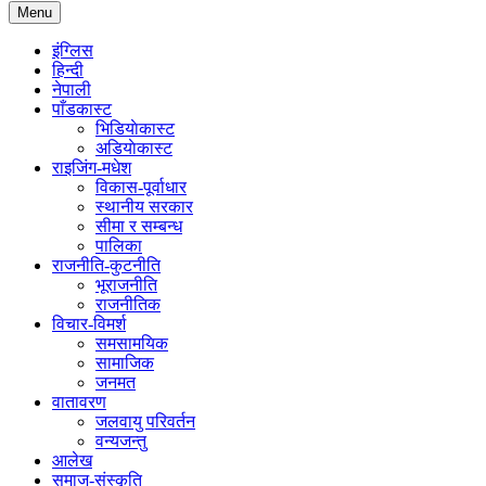
Menu
इंग्लिस
हिन्दी
नेपाली
पाँडकास्ट
भिडियाेकास्ट
अडियाेकास्ट
राइजिंग-मधेश
विकास-पूर्वाधार
स्थानीय सरकार
सीमा र सम्बन्ध
पालिका
राजनीति-कुटनीति
भूराजनीति
राजनीतिक
विचार-विमर्श
समसामयिक
सामाजिक
जनमत
वातावरण
जलवायु परिवर्तन
वन्यजन्तु
आलेख
समाज-संस्कृति