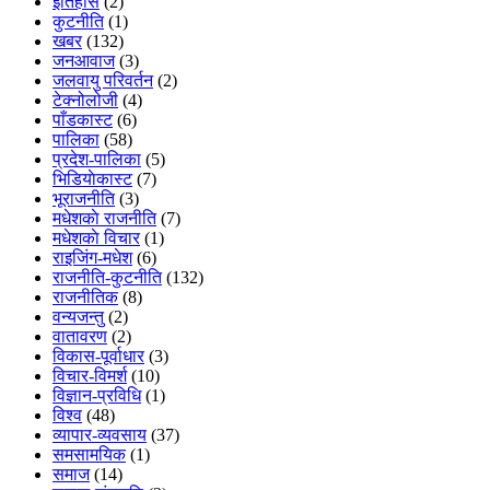
इतिहास
(2)
कुटनीति
(1)
खबर
(132)
जनआवाज
(3)
जलवायु परिवर्तन
(2)
टेक्नोलोजी
(4)
पाँडकास्ट
(6)
पालिका
(58)
प्रदेश-पालिका
(5)
भिडियाेकास्ट
(7)
भूराजनीति
(3)
मधेशकाे राजनीति
(7)
मधेशकाे विचार
(1)
राइजिंग-मधेश
(6)
राजनीति-कुटनीति
(132)
राजनीतिक
(8)
वन्यजन्तु
(2)
वातावरण
(2)
विकास-पूर्वाधार
(3)
विचार-विमर्श
(10)
विज्ञान-प्रविधि
(1)
विश्व
(48)
व्यापार-व्यवसाय
(37)
समसामयिक
(1)
समाज
(14)