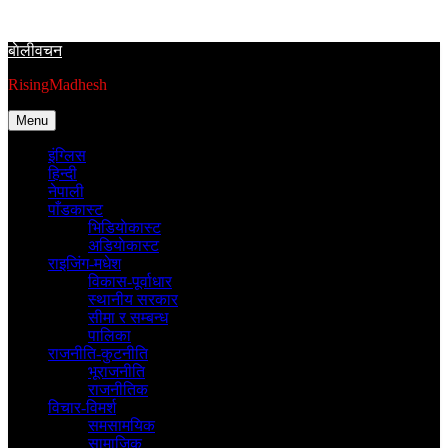
Skip
to
बाेलीवचन
content
RisingMadhesh
Menu
इंग्लिस
हिन्दी
नेपाली
पाँडकास्ट
भिडियाेकास्ट
अडियाेकास्ट
राइजिंग-मधेश
विकास-पूर्वाधार
स्थानीय सरकार
सीमा र सम्बन्ध
पालिका
राजनीति-कुटनीति
भूराजनीति
राजनीतिक
विचार-विमर्श
समसामयिक
सामाजिक