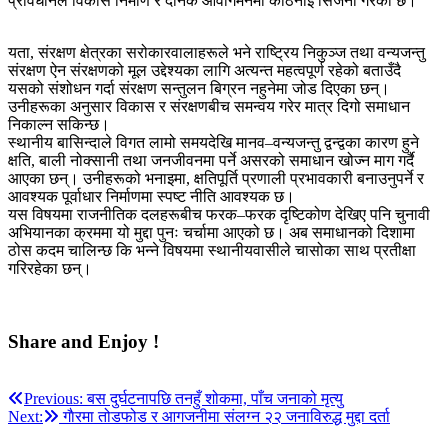
प्रावधानले विकास निर्माण र दैनिक आवागमनमा कठिनाइ सिर्जना गरेको छ।
यता, संरक्षण क्षेत्रका सरोकारवालाहरूले भने राष्ट्रिय निकुञ्ज तथा वन्यजन्तु
संरक्षण ऐन संरक्षणको मूल उद्देश्यका लागि अत्यन्त महत्वपूर्ण रहेको बताउँदै
यसको संशोधन गर्दा संरक्षण सन्तुलन बिग्रन नहुनेमा जोड दिएका छन्।
उनीहरूका अनुसार विकास र संरक्षणबीच समन्वय गरेर मात्र दिगो समाधान
निकाल्न सकिन्छ।
स्थानीय बासिन्दाले विगत लामो समयदेखि मानव–वन्यजन्तु द्वन्द्वका कारण हुने
क्षति, बाली नोक्सानी तथा जनजीवनमा पर्ने असरको समाधान खोज्न माग गर्दै
आएका छन्। उनीहरूको भनाइमा, क्षतिपूर्ति प्रणाली प्रभावकारी बनाउनुपर्ने र
आवश्यक पूर्वाधार निर्माणमा स्पष्ट नीति आवश्यक छ।
यस विषयमा राजनीतिक दलहरूबीच फरक–फरक दृष्टिकोण देखिए पनि चुनावी
अभियानका क्रममा यो मुद्दा पुनः चर्चामा आएको छ। अब समाधानको दिशामा
ठोस कदम चालिन्छ कि भन्ने विषयमा स्थानीयवासीले चासोका साथ प्रतीक्षा
गरिरहेका छन्।
Share and Enjoy !
Post
Previous:
बस दुर्घटनापछि तनहुँ शोकमा, पाँच जनाको मृत्यु
Next:
गाैरमा तोडफोड र आगजनीमा संलग्न २२ जनाविरुद्ध मुद्दा दर्ता
navigation