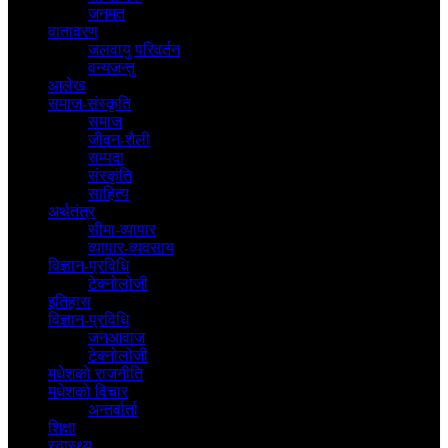
जनमत
वातावरण
जलवायु परिवर्तन
वन्यजन्तु
आलेख
समाज-संस्कृति
समाज
जीवन-शैली
सम्पदा
संस्कृति
साहित्य
अर्थतंत्र
सीमा-व्यापार
व्यापार-व्यवसाय
विज्ञान-प्रविधि
टेक्नोलोजी
इतिहास
विज्ञान-प्रविधि
जनआवाज
टेक्नोलोजी
मधेशकाे राजनीति
मधेशकाे विचार
अन्तर्वार्ता
शिक्षा
स्वास्थ्य