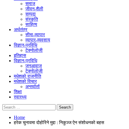
समाज
जीवन-शैली
सम्पदा
संस्कृति
साहित्य
अर्थतंत्र
सीमा-व्यापार
व्यापार-व्यवसाय
विज्ञान-प्रविधि
टेक्नोलोजी
इतिहास
विज्ञान-प्रविधि
जनआवाज
टेक्नोलोजी
मधेशकाे राजनीति
मधेशकाे विचार
अन्तर्वार्ता
शिक्षा
स्वास्थ्य
Home
हरेक चुनावमा दोहोरिने मुद्दा : निकुञ्ज ऐन संशोधनको बहस