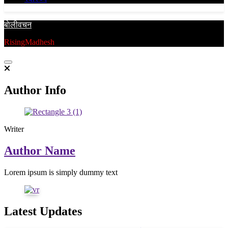
बाेलीवचन
RisingMadhesh
Author Info
Writer
Author Name
Lorem ipsum is simply dummy text
Latest Updates