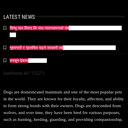
ओली र लेखक पक्राउ परेपछि गृहमन्त्रीको प्रतिक्रिया ‘यो
प्रतिशोध होइन, न्यायको सुरुवात हो’ — गृहमन्त्री
February 28, 2026
LATEST NEWS
सिन्धु जल विवाद कि जल व्यवस्थापनको संकट? पाकिस्तानको पानी संकटको भित्री
कथा
गृहमन्त्री र गृहसचिव चढ्ने सरकारी सवारीसाधनबाट समेत कालो सिसा हटाइयो
सम्पदा
मनसून देशभर प्रवेश गर्दै ।
जनकपुर सहित तराई मधेसका विभिन्न स्थानहरूमा पर्व छठ
सम्पन्न
[sureforms id="1522"]
February 28, 2026
Dogs are domesticated mammals and one of the most popular pets
in the world. They are known for their loyalty, affection, and ability
to form strong bonds with their owners. Dogs are descended from
wolves, and over time, they have been bred for various purposes,
संस्कृति
such as hunting, herding, guarding, and providing companionship.
आज साँझ अस्ताउँदो सूर्यलाई अर्घ्य