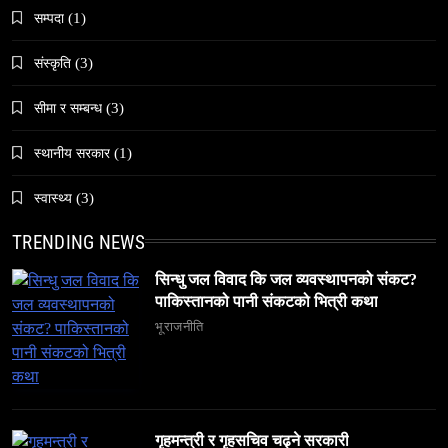
सम्पदा
(1)
संस्कृति
(3)
समाज
सीमा र सम्बन्ध
(3)
अलउला: साउदी अरबको रेगिस्तानी मोती र सांस्कृतिक
स्थानीय सरकार
(1)
सम्पदाको केन्द्र
February 28, 2026
स्वास्थ्य
(3)
TRENDING NEWS
सिन्धु जल विवाद कि जल व्यवस्थापनको संकट?
पाकिस्तानको पानी संकटको भित्री कथा
समाज
भूराजनीति
६ महिनामा ३३३ विदेशी नागरिक निष्कासित — ओभरस्टे,
गैरकानुनी गतिविधि र धर्म प्रचारसम्म
February 28, 2026
गृहमन्त्री र गृहसचिव चढ्ने सरकारी