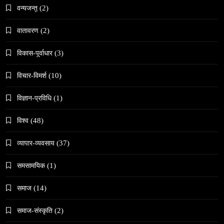
वन्यजन्तु
(2)
वातावरण
(2)
विकास-पूर्वाधार
(3)
संस्कृति
विचार-विमर्श
(10)
महाशिवरात्री गहिरो आध्यात्मिक यात्रा
February 28, 2026
विज्ञान-प्रविधि
(1)
विश्व
(48)
व्यापार-व्यवसाय
(37)
समसामयिक
(1)
समाज
जनकपुरधाममा ‘मधेस प्रादेशिक ललितकला प्रदर्शनी
समाज
(14)
२०८२’ सुरु
February 28, 2026
समाज-संस्कृति
(2)