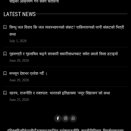
साइबर आक्रमण गर्न सक्ने चेतावनी
LATEST NEWS
वन्यजन्तु
वातावरण
सिन्धु जल विवाद कि जल व्यवस्थापनको संकट? पाकिस्तानको पानी संकटको भित्री
नेपालको वन्यजन्तु पर्यटन प्रवर्द्धनमा महत्वपूर्ण योगदान
कथा
February 28, 2026
July 1, 2026
गृहमन्त्री र गृहसचिव चढ्ने सरकारी सवारीसाधनबाट समेत कालो सिसा हटाइयो
June 29, 2026
मनसून देशभर प्रवेश गर्दै ।
June 29, 2026
समाज
हनुमान जयन्ती आज मनाइँदै
रहस्य, राजनीति र रक्तपात: भारतको इतिहासमा ‘मयूर सिंहासन’को कथा
February 28, 2026
June 25, 2026
इंग्लिस
हिन्दी
नेपाली
पाँडकास्ट
राइजिंग-मधेश
राजनीति-कुटनीति
विचार-विमर्श
वातावरण