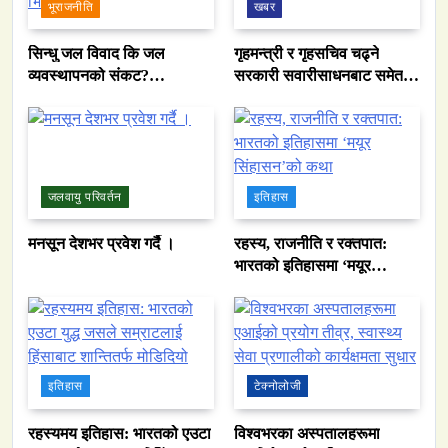
भूराजनीति
खबर
सिन्धु जल विवाद कि जल
गृहमन्त्री र गृहसचिव चढ्ने
व्यवस्थापनको संकट?
सरकारी सवारीसाधनबाट समेत
पाकिस्तानको पानी संकटको
कालो सिसा हटाइयो
भित्री कथा
जलवायु परिवर्तन
इतिहास
मनसून देशभर प्रवेश गर्दै ।
रहस्य, राजनीति र रक्तपात:
भारतको इतिहासमा ‘मयूर
सिंहासन’को कथा
इतिहास
टेक्नोलोजी
रहस्यमय इतिहास: भारतको एउटा
विश्वभरका अस्पतालहरूमा