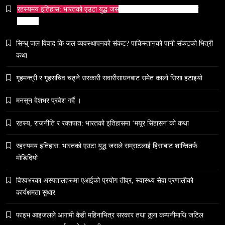
रहस्यमय इतिहास: भारतको एउटा युद्ध जसले सम्राटलाई हिंसाबाट शान्तितर्फ
मोडिदियो
समाज
सिन्धु जल विवाद कि जल व्यवस्थापनको संकट? पाकिस्तानको पानी संकटको भित्री
५० लाख’ शुल्कको वास्तविकता: अल्टर्नेटिभ B-स्कूलहरूले
कथा
नदेखाउने कठोर सत्य
February 28, 2026
गृहमन्त्री र गृहसचिव चढ्ने सरकारी सवारीसाधनबाट समेत कालो सिसा हटाइयो
मनसून देशभर प्रवेश गर्दै ।
रहस्य, राजनीति र रक्तपात: भारतको इतिहासमा ‘मयूर सिंहासन’को कथा
रहस्यमय इतिहास: भारतको एउटा युद्ध जसले सम्राटलाई हिंसाबाट शान्तितर्फ
समाज
मोडिदियो
नेपालमा युनिफिकेशन चर्चको सम्बन्ध उजागर
February 28, 2026
विश्वभरका अस्पतालहरूमा एआईको प्रयोग तीव्र, स्वास्थ्य सेवा प्रणालीको
कार्यक्षमता सुधार
फाइभ आइजलले आगामी केही महिनाभित्र सरकार तथा ठूला कम्पनीमाथि जटिल