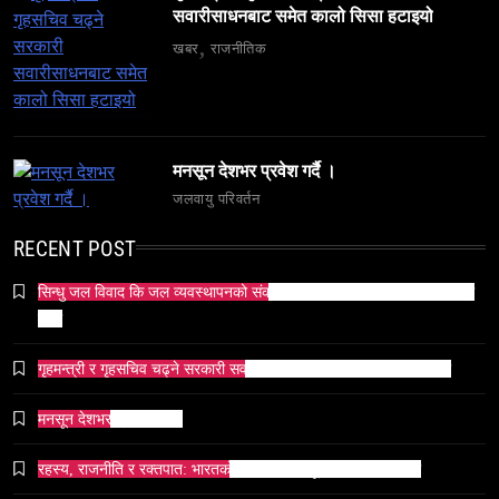
सवारीसाधनबाट समेत कालो सिसा हटाइयो
खबर
राजनीतिक
व्यापार-व्यवसाय
समाज
टक्सारको परम्परागत धातु उद्योग संकटमा
मनसून देशभर प्रवेश गर्दै ।
February 28, 2026
जलवायु परिवर्तन
RECENT POST
सिन्धु जल विवाद कि जल व्यवस्थापनको संकट? पाकिस्तानको पानी संकटको भित्री
कथा
समाज
गृहमन्त्री र गृहसचिव चढ्ने सरकारी सवारीसाधनबाट समेत कालो सिसा हटाइयो
भारतको सांस्कृतिक सम्पत्ति पुनर्स्थापना कूटनीति: एक नयाँ
वैश्विक अभियान
मनसून देशभर प्रवेश गर्दै ।
February 28, 2026
रहस्य, राजनीति र रक्तपात: भारतको इतिहासमा ‘मयूर सिंहासन’को कथा