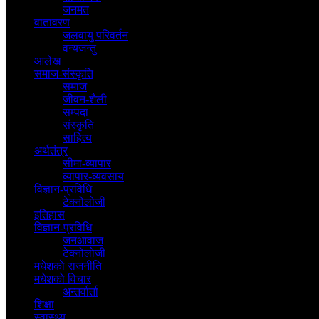
जनमत
वातावरण
जलवायु परिवर्तन
वन्यजन्तु
आलेख
समाज-संस्कृति
समाज
जीवन-शैली
सम्पदा
संस्कृति
साहित्य
अर्थतंत्र
सीमा-व्यापार
व्यापार-व्यवसाय
विज्ञान-प्रविधि
टेक्नोलोजी
इतिहास
विज्ञान-प्रविधि
जनआवाज
टेक्नोलोजी
मधेशकाे राजनीति
मधेशकाे विचार
अन्तर्वार्ता
शिक्षा
स्वास्थ्य