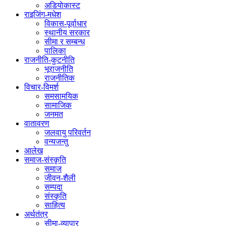
अडियाेकास्ट
राइजिंग-मधेश
विकास-पूर्वाधार
स्थानीय सरकार
सीमा र सम्बन्ध
पालिका
राजनीति-कुटनीति
भूराजनीति
राजनीतिक
विचार-विमर्श
समसामयिक
सामाजिक
जनमत
वातावरण
जलवायु परिवर्तन
वन्यजन्तु
आलेख
समाज-संस्कृति
समाज
जीवन-शैली
सम्पदा
संस्कृति
साहित्य
अर्थतंत्र
सीमा-व्यापार