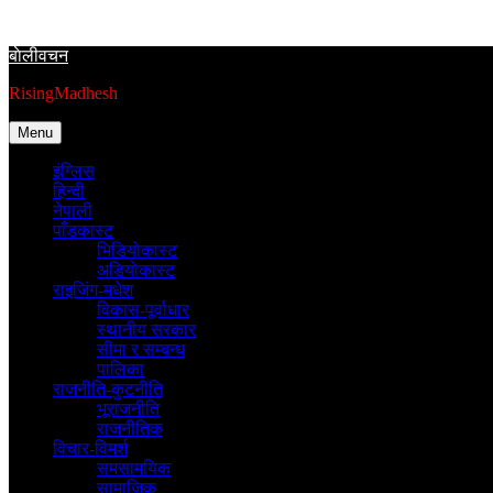
Skip
to
बाेलीवचन
content
RisingMadhesh
Menu
इंग्लिस
हिन्दी
नेपाली
पाँडकास्ट
भिडियाेकास्ट
अडियाेकास्ट
राइजिंग-मधेश
विकास-पूर्वाधार
स्थानीय सरकार
सीमा र सम्बन्ध
पालिका
राजनीति-कुटनीति
भूराजनीति
राजनीतिक
विचार-विमर्श
समसामयिक
सामाजिक