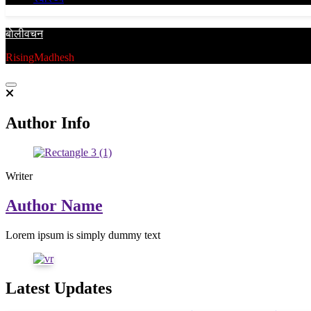
बाेलीवचन
RisingMadhesh
Author Info
Writer
Author Name
Lorem ipsum is simply dummy text
Latest Updates