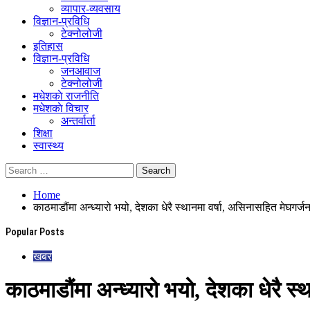
व्यापार-व्यवसाय
विज्ञान-प्रविधि
टेक्नोलोजी
इतिहास
विज्ञान-प्रविधि
जनआवाज
टेक्नोलोजी
मधेशकाे राजनीति
मधेशकाे विचार
अन्तर्वार्ता
शिक्षा
स्वास्थ्य
Home
काठमाडौंमा अन्ध्यारो भयो, देशका धेरै स्थानमा वर्षा, असिनासहित मेघगर्ज
Popular Posts
खबर
काठमाडौंमा अन्ध्यारो भयो, देशका धेरै स