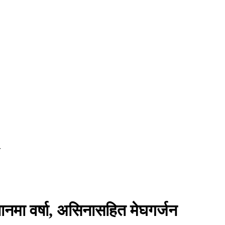
न
्थानमा वर्षा, असिनासहित मेघगर्जन