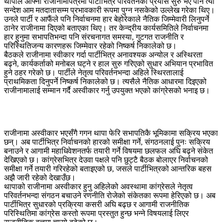
थापाले आफ्नो राजीनामापत्रमा पार्टीभित्र परिवर्तनको प्रयास सुरु भए पनि त्यो
सन्देश आम मतदातासम्म प्रभावकारी रूपमा पुग्न नसकेको उल्लेख गरेका थिए।
उनले पार्टी र आफैंले पनि निर्वाचनमा हार बेहोरेकाले नैतिक जिम्मेवारी लिनुपर्ने
ठानेर राजीनामा दिएको बताएका थिए। तर केन्द्रीय कार्यसमितिले निर्वाचनमा
हार हुनुमा सभापतिभन्दा पनि संरचनागत समस्या, गुटगत राजनीति र
परिस्थितिजन्य कारणहरू जिम्मेवार रहेको निष्कर्ष निकालेको छ।
बैठकले राजीनामा स्वीकार गर्दा पार्टीभित्र अनावश्यक अन्योल र अस्थिरता
बढ्ने, कार्यकर्ताको मनोबल घट्ने र हाल सुरु गरिएको सुधार अभियान प्रभावित
हुने ठहर गरेको छ। पार्टीले नेतृत्व परिवर्तनभन्दा अहिले स्थिरतालाई
प्राथमिकता दिनुपर्ने निष्कर्ष निकालेको छ। त्यसैले नैतिक आधारमा दिइएको
राजीनामालाई सम्मान गर्दै अस्वीकार गर्नु उपयुक्त भएको कांग्रेसको भनाइ छ।
राजीनामा अस्वीकार भएसँगै गगन थापा फेरि सभापतिकै भूमिकामा सक्रिय भएका
छन्। अब पार्टीभित्र निर्वाचनको हारको समीक्षा गर्ने, संगठनलाई पुनः सक्रिय
बनाउने र आगामी महाधिवेशनतर्फ तयारी गर्ने विषयमा छलफल अघि बढ्ने संकेत
देखिएको छ। कांग्रेसभित्र देउवा पक्षले पनि छुट्टै बैठक बोलाएर निर्वाचनको
समीक्षा गर्ने तयारी गरिरहेको बताइएको छ, जसले पार्टीभित्रको आन्तरिक बहस
अझै जारी रहेको देखाउँछ।
थापाको राजीनामा अस्वीकार हुनु अहिलेको अवस्थामा कांग्रेसले नेतृत्व
परिवर्तनभन्दा संगठन बचाउने रणनीति रोजेको संकेतका रूपमा हेरिएको छ। अब
पार्टीभित्र सुधारको प्रक्रिया कसरी अघि बढ्छ र आगामी राजनीतिक
परिस्थितिमा कांग्रेस कस्तो रूपमा प्रस्तुत हुन्छ भन्ने विषयलाई लिएर