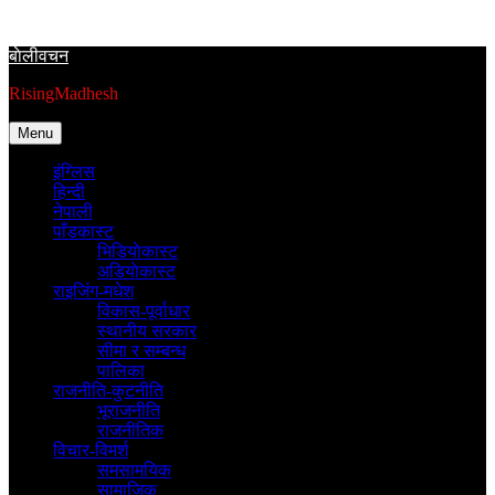
Skip
to
बाेलीवचन
content
RisingMadhesh
Menu
इंग्लिस
हिन्दी
नेपाली
पाँडकास्ट
भिडियाेकास्ट
अडियाेकास्ट
राइजिंग-मधेश
विकास-पूर्वाधार
स्थानीय सरकार
सीमा र सम्बन्ध
पालिका
राजनीति-कुटनीति
भूराजनीति
राजनीतिक
विचार-विमर्श
समसामयिक
सामाजिक