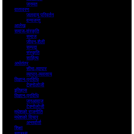
जनमत
वातावरण
जलवायु परिवर्तन
वन्यजन्तु
आलेख
समाज-संस्कृति
समाज
जीवन-शैली
सम्पदा
संस्कृति
साहित्य
अर्थतंत्र
सीमा-व्यापार
व्यापार-व्यवसाय
विज्ञान-प्रविधि
टेक्नोलोजी
इतिहास
विज्ञान-प्रविधि
जनआवाज
टेक्नोलोजी
मधेशकाे राजनीति
मधेशकाे विचार
अन्तर्वार्ता
शिक्षा
स्वास्थ्य