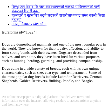
सिन्धु जल विवाद कि जल व्यवस्थापनको संकट? पाकिस्तानको पानी
संकटको भित्री कथा
गृहमन्त्री र गृहसचिव चढ्ने सरकारी सवारीसाधनबाट समेत कालो सिसा
हटाइयो
मनसून देशभर प्रवेश गर्दै ।
[sureforms id="1522"]
Dogs are domesticated mammals and one of the most popular pets in
the world. They are known for their loyalty, affection, and ability to
form strong bonds with their owners. Dogs are descended from
wolves, and over time, they have been bred for various purposes,
such as hunting, herding, guarding, and providing companionship.
Dogs come in a wide variety of breeds, each with its own unique
characteristics, such as size, coat type, and temperament. Some of
the most popular dog breeds include Labrador Retrievers, German
Shepherds, Golden Retrievers, Bulldog, Poodle, and Beagle.
An online newspaper is a digital platform that delivers news and
information over the internet, allowing readers to access articles anytime
and from anywhere.