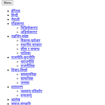
Menu
इंग्लिस
हिन्दी
नेपाली
पाँडकास्ट
भिडियाेकास्ट
अडियाेकास्ट
राइजिंग-मधेश
विकास-पूर्वाधार
स्थानीय सरकार
सीमा र सम्बन्ध
पालिका
राजनीति-कुटनीति
भूराजनीति
राजनीतिक
विचार-विमर्श
समसामयिक
सामाजिक
जनमत
वातावरण
जलवायु परिवर्तन
वन्यजन्तु
आलेख
समाज-संस्कृति