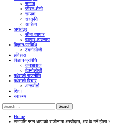
समाज
जीवन-शैली
सम्पदा
संस्कृति
साहित्य
अर्थतंत्र
सीमा-व्यापार
व्यापार-व्यवसाय
विज्ञान-प्रविधि
टेक्नोलोजी
इतिहास
विज्ञान-प्रविधि
जनआवाज
टेक्नोलोजी
मधेशकाे राजनीति
मधेशकाे विचार
अन्तर्वार्ता
शिक्षा
स्वास्थ्य
Home
सभापति गगन थापाको राजीनामा अस्वीकृत, अब के गर्ने होला ?