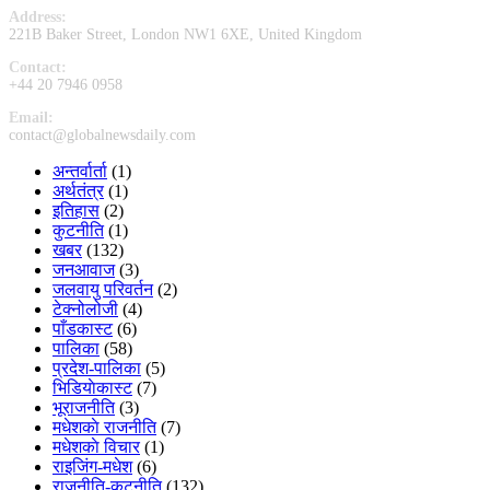
Address:
221B Baker Street, London NW1 6XE, United Kingdom
Contact:
+44 20 7946 0958
Email:
contact@globalnewsdaily.com
अन्तर्वार्ता
(1)
अर्थतंत्र
(1)
इतिहास
(2)
कुटनीति
(1)
खबर
(132)
जनआवाज
(3)
जलवायु परिवर्तन
(2)
टेक्नोलोजी
(4)
पाँडकास्ट
(6)
पालिका
(58)
प्रदेश-पालिका
(5)
भिडियाेकास्ट
(7)
भूराजनीति
(3)
मधेशकाे राजनीति
(7)
मधेशकाे विचार
(1)
राइजिंग-मधेश
(6)
राजनीति-कुटनीति
(132)