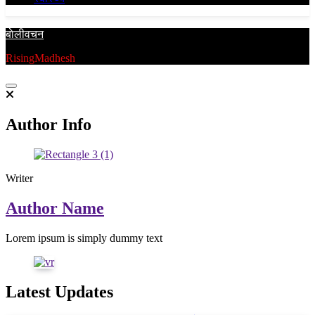
बाेलीवचन
RisingMadhesh
Author Info
Writer
Author Name
Lorem ipsum is simply dummy text
Latest Updates