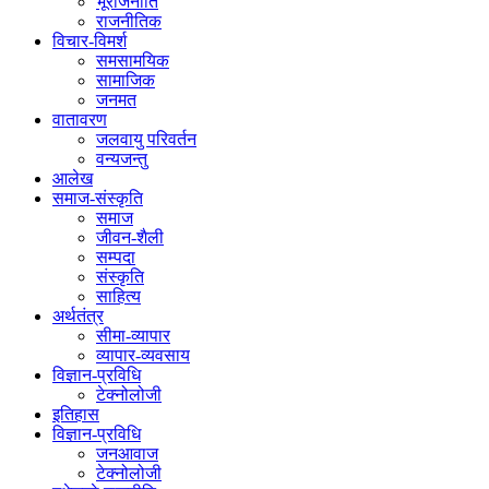
भूराजनीति
राजनीतिक
विचार-विमर्श
समसामयिक
सामाजिक
जनमत
वातावरण
जलवायु परिवर्तन
वन्यजन्तु
आलेख
समाज-संस्कृति
समाज
जीवन-शैली
सम्पदा
संस्कृति
साहित्य
अर्थतंत्र
सीमा-व्यापार
व्यापार-व्यवसाय
विज्ञान-प्रविधि
टेक्नोलोजी
इतिहास
विज्ञान-प्रविधि
जनआवाज
टेक्नोलोजी