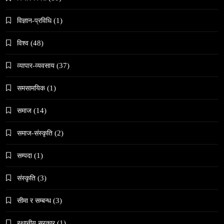
काठमाडौँमा चिरोत्थानसँगै होली पर्व शुभारम्भ
April 7, 2026
विज्ञान-प्रविधि
(1)
विश्व
(48)
व्यापार-व्यवसाय
(37)
समसामयिक
(1)
संस्कृति
समाज
(14)
महाशिवरात्री गहिरो आध्यात्मिक यात्रा
April 7, 2026
समाज-संस्कृति
(2)
सम्पदा
(1)
संस्कृति
(3)
समाज
सीमा र सम्बन्ध
(3)
जनकपुरधाममा ‘मधेस प्रादेशिक ललितकला प्रदर्शनी
स्थानीय सरकार
(1)