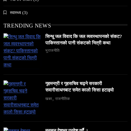
२०८२’ सुरु
April 7, 2026
स्वास्थ्य
(3)
TRENDING NEWS
सिन्धु जल विवाद कि जल व्यवस्थापनको संकट?
पाकिस्तानको पानी संकटको भित्री कथा
समाज
भूराजनीति
अलउला: साउदी अरबको रेगिस्तानी मोती र सांस्कृतिक
सम्पदाको केन्द्र
April 7, 2026
गृहमन्त्री र गृहसचिव चढ्ने सरकारी
सवारीसाधनबाट समेत कालो सिसा हटाइयो
खबर
राजनीतिक
समाज
६ महिनामा ३३३ विदेशी नागरिक निष्कासित — ओभरस्टे,
गैरकानुनी गतिविधि र धर्म प्रचारसम्म
मनसून देशभर प्रवेश गर्दै ।