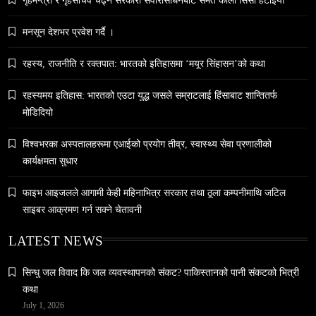
मनसून देशभर प्रवेश गर्दै ।
रहस्य, राजनीति र रक्तपात: भारतको इतिहासमा ‘मयूर सिंहासन’को कथा
समाज
रहस्यमय इतिहास: भारतको एउटा युद्ध जसले सम्राटलाई हिंसाबाट शान्तितर्फ
मोडिदियो
५० लाख’ शुल्कको वास्तविकता: अल्टर्नेटिभ B-स्कूलहरूले
नदेखाउने कठोर सत्य
विश्वभरका अस्पतालहरूमा एआईको प्रयोग तीव्र, स्वास्थ्य सेवा प्रणालीको
April 7, 2026
कार्यक्षमता सुधार
फाइभ आइजलले आगामी केही महिनाभित्र सरकार तथा ठूला कम्पनीमाथि जटिल
साइबर आक्रमण गर्न सक्ने चेतावनी
LATEST NEWS
समाज
सिन्धु जल विवाद कि जल व्यवस्थापनको संकट? पाकिस्तानको पानी संकटको भित्री
नेपालमा युनिफिकेशन चर्चको सम्बन्ध उजागर
कथा
April 7, 2026
July 1, 2026