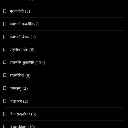
वेव स्टोरी डिजिटल कथाको नयाँ रूप
भूराजनीति
(3)
April 7, 2026
मधेशकाे राजनीति
(7)
मधेशकाे विचार
(1)
राइजिंग-मधेश
(6)
संस्कृति
राजनीति-कुटनीति
(132)
हुम्लामा चैतलो पर्वको रौनक, सांस्कृतिक कार्यक्रम सम्पन्न
राजनीतिक
(8)
April 7, 2026
वन्यजन्तु
(2)
वातावरण
(2)
विकास-पूर्वाधार
(3)
समाज
विचार-विमर्श
(10)