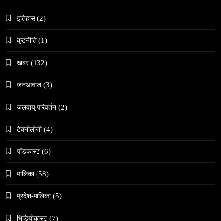
समाज-संस्कृति
इतिहास
(2)
भारतको इतिहासमा पहिलोपटक मृत्यु इच्छाको अनुमति
April 7, 2026
कुटनीति
(1)
खबर
(132)
जनआवाज
(3)
जलवायु परिवर्तन
(2)
समाज
नेपालमा गोरखकाली पूजाको विशेष महत्व
टेक्नोलोजी
(4)
April 7, 2026
पाँडकास्ट
(6)
पालिका
(58)
प्रदेश-पालिका
(5)
भिडियाेकास्ट
(7)
समाज