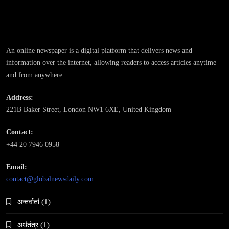
संस्कृति
आज साँझ अस्ताउँदो सूर्यलाई अर्घ्य
April 7, 2026
An online newspaper is a digital platform that delivers news and
information over the internet, allowing readers to access articles anytime
and from anywhere.
Address:
221B Baker Street, London NW1 6XE, United Kingdom
समाज
Contact:
महाकुम्भ मेलामा भाइरल भएकी युवती मोनालिसाले गरिन्-
+44 20 7946 0958
मुस्लिम प्रेमीसँग विवाह
April 7, 2026
Email:
contact@globalnewsdaily.com
अन्तर्वार्ता
(1)
अर्थतंत्र
(1)