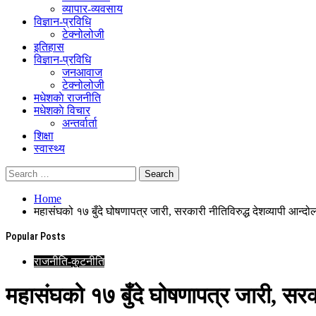
व्यापार-व्यवसाय
विज्ञान-प्रविधि
टेक्नोलोजी
इतिहास
विज्ञान-प्रविधि
जनआवाज
टेक्नोलोजी
मधेशकाे राजनीति
मधेशकाे विचार
अन्तर्वार्ता
शिक्षा
स्वास्थ्य
Home
महासंघको १७ बुँदे घोषणापत्र जारी, सरकारी नीतिविरुद्ध देशव्यापी आन्
Popular Posts
राजनीति-कुटनीति
महासंघको १७ बुँदे घोषणापत्र जारी, सरक