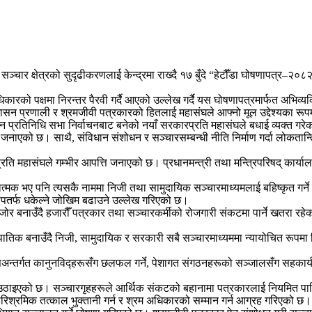
सञ्चार क्षेत्रको सुदृढीकरणलाई केन्द्रमा राख्दै १७ बुँदे “हेटौँडा घोषणापत्र–२०
ो पक्षमा निरन्तर पैरवी गर्दै आएको उल्लेख गर्दै यस घोषणापत्रमार्फत अभिव्यक्ति स्व
ही शासन प्रणाली र श्रमजीवी पत्रकारको हितलाई महासंघले आफ्नो मूल उद्देश्यका र
न प्रतिनिधि सभा निर्वाचनबाट बनेको नयाँ सरकारप्रति महासंघले बधाई व्यक्त गरेक
एको छ। साथै, संविधान संशोधन र सञ्चारसम्बन्धी नीति निर्माण गर्दा लोकतान्त्रिक
प्रति महासंघले गम्भीर आपत्ति जनाएको छ। प्रधानमन्त्री तथा मन्त्रिपरिषद् कार्य
्मक भए पनि त्यसकै नाममा निजी तथा सामुदायिक सञ्चारमाध्यमलाई बहिष्कृत गर्ने नीत
सीपतर्फ धकेल्ने जोखिम बढाउने उल्लेख गरिएको छ।
नाउँदै हजारौँ पत्रकार तथा सञ्चारकर्मीको रोजगारी संकटमा पार्ने खतरा रहेको मह
ुपातिक बनाउँदै निजी, सामुदायिक र सरकारी सबै सञ्चारमाध्यममा न्यायोचित रूपमा
अन्तर्गत कानुनविद्हरूसँग छलफल गर्ने, पेशागत संगठनहरूको सञ्जालसँग सहकार्य
एको छ। सञ्चारगृहहरूले आर्थिक संकटको बहानामा पत्रकारलाई नियमित पारिश्रमि
पारिश्रमिक तत्काल भुक्तानी गर्न र श्रम अधिकारको सम्मान गर्न आग्रह गरिएको छ।