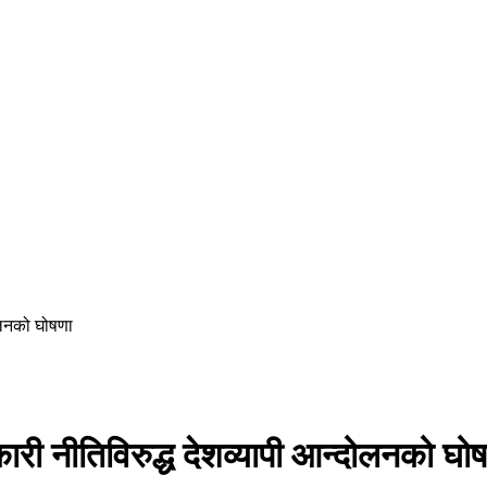
दोलनको घोषणा
ारी नीतिविरुद्ध देशव्यापी आन्दोलनको घो