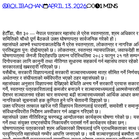
BoliBachan
April 13, 2026
0
1 mins
हेटौँडा, चैत ३० — नेपाल पत्रकार महासंघ ले प्रेस स्वतन्त्रता, श्रम अधिकार र 
समितिको चौथो पूर्ण बैठकले उक्त घोषणापत्र सार्वजनिक गरेको हो।
महासंघले आफ्नो स्थापनाकालदेखि नै प्रेस स्वतन्त्रता, लोकतन्त्र र नागरिक अधिकारक
प्रतिबद्धता पुनः दोहोर्‍याएको छ। लोकतन्त्र, स्वतन्त्र न्यायपालिका, जवाफदे
घोषणापत्रमा जेनजी विद्रोहपछि उत्पन्न परिस्थितिमा २०८२ फागुन २१ गते सम्पन्
दिगोपनाका लागि कानुनी तथा नीतिगत सुधारमा सहकार्य गर्न महासंघ तयार रहेको जना
सरकारलाई खबरदारी गरिएको छ।
यसैबीच, सरकारी विज्ञापनलाई सरकारी सञ्चारमाध्यममा मात्र सीमित गर्ने निर्णय
अर्थतन्त्र र संघीयताको मर्मविपरीत भएको ठहर महासंघको छ।
महासंघका अनुसार विज्ञापनमा देखिएको बेथिति अन्त्य गर्ने सरकारी प्रयास सकारात
गर्ने, स्वतन्त्र पत्रकारितालाई कमजोर बनाउने र सञ्चारमाध्यमलाई आत्मसेन्सर
देशभर सञ्चालनमा रहेका चार सयभन्दा बढी सञ्चारमाध्यमको आर्थिक आधार कमजोर ब
नागरिकको सूचनाको हक कुण्ठित हुने पनि चेतावनी दिइएको छ।
उक्त परिपत्र तत्काल खारेज गरी विज्ञापन वितरणलाई पारदर्शी, समावेशी र समान
संविधानविपरीत निर्देशन अस्वीकार गर्न आह्वान गरिएको छ।
महासंघले उक्त नीतिविरुद्ध चरणबद्ध आन्दोलनका कार्यक्रम घोषणा गरेको छ। यस
गर्ने तथा संयुक्त राष्ट्रसंघीय निकायसँग परामर्श गर्ने कार्यक्रम रहेका छन्।
घोषणापत्रमा पत्रकारको श्रम अधिकारको विषयलाई पनि प्राथमिकताका साथ उठाइ
प्रवृत्तिप्रति महासंघले गम्भीर आपत्ति जनाएको छ। सबै सञ्चारगृहलाई बक्यौता 