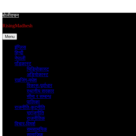
Skip
to
बाेलीवचन
content
RisingMadhesh
Menu
इंग्लिस
हिन्दी
नेपाली
पाँडकास्ट
भिडियाेकास्ट
अडियाेकास्ट
राइजिंग-मधेश
विकास-पूर्वाधार
स्थानीय सरकार
सीमा र सम्बन्ध
पालिका
राजनीति-कुटनीति
भूराजनीति
राजनीतिक
विचार-विमर्श
समसामयिक
सामाजिक