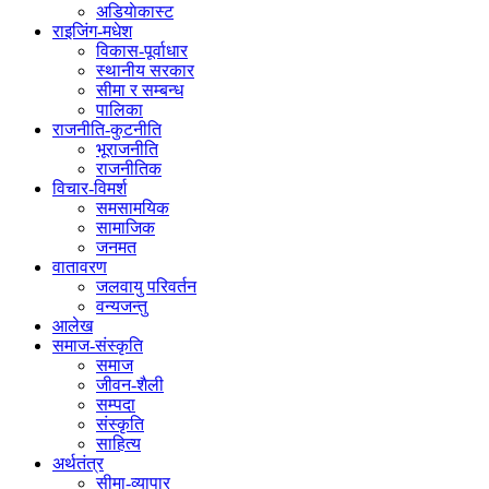
अडियाेकास्ट
राइजिंग-मधेश
विकास-पूर्वाधार
स्थानीय सरकार
सीमा र सम्बन्ध
पालिका
राजनीति-कुटनीति
भूराजनीति
राजनीतिक
विचार-विमर्श
समसामयिक
सामाजिक
जनमत
वातावरण
जलवायु परिवर्तन
वन्यजन्तु
आलेख
समाज-संस्कृति
समाज
जीवन-शैली
सम्पदा
संस्कृति
साहित्य
अर्थतंत्र
सीमा-व्यापार