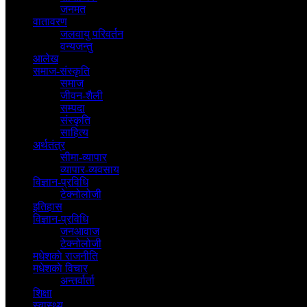
जनमत
वातावरण
जलवायु परिवर्तन
वन्यजन्तु
आलेख
समाज-संस्कृति
समाज
जीवन-शैली
सम्पदा
संस्कृति
साहित्य
अर्थतंत्र
सीमा-व्यापार
व्यापार-व्यवसाय
विज्ञान-प्रविधि
टेक्नोलोजी
इतिहास
विज्ञान-प्रविधि
जनआवाज
टेक्नोलोजी
मधेशकाे राजनीति
मधेशकाे विचार
अन्तर्वार्ता
शिक्षा
स्वास्थ्य