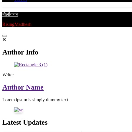
बाेलीवचन
RisingMadhesh
Author Info
Writer
Author Name
Lorem ipsum is simply dummy text
Latest Updates