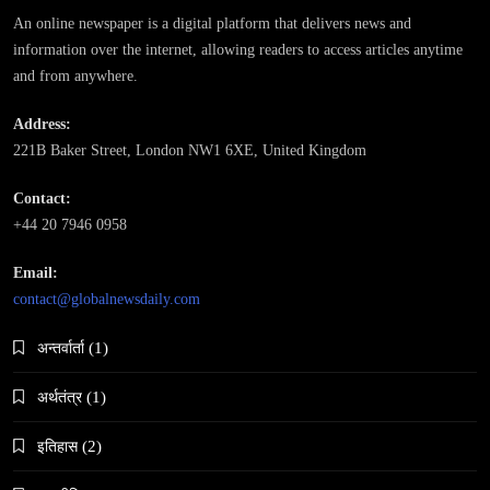
April 17, 2026
An online newspaper is a digital platform that delivers news and
information over the internet, allowing readers to access articles anytime
and from anywhere.
Address:
221B Baker Street, London NW1 6XE, United Kingdom
समाज
Contact:
महाकुम्भ मेलामा भाइरल भएकी युवती मोनालिसाले गरिन्-
+44 20 7946 0958
मुस्लिम प्रेमीसँग विवाह
April 17, 2026
Email:
contact@globalnewsdaily.com
अन्तर्वार्ता
(1)
अर्थतंत्र
(1)
समाज-संस्कृति
इतिहास
(2)
भारतको इतिहासमा पहिलोपटक मृत्यु इच्छाको अनुमति
April 17, 2026