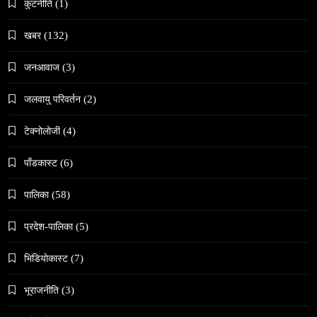
कुटनीति
(1)
खबर
(132)
जनआवाज
(3)
जलवायु परिवर्तन
(2)
समाज
नेपालमा गोरखकाली पूजाको विशेष महत्व
टेक्नोलोजी
(4)
April 17, 2026
पाँडकास्ट
(6)
पालिका
(58)
प्रदेश-पालिका
(5)
भिडियाेकास्ट
(7)
समाज
वेव स्टोरी डिजिटल कथाको नयाँ रूप
भूराजनीति
(3)
April 17, 2026