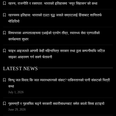
रहस्य, राजनीति र रक्तपात: भारतको इतिहासमा ‘मयूर सिंहासन’को कथा
समाज
रहस्यमय इतिहास: भारतको एउटा युद्ध जसले सम्राटलाई हिंसाबाट शान्तितर्फ
मोडिदियो
५० लाख’ शुल्कको वास्तविकता: अल्टर्नेटिभ B-स्कूलहरूले
नदेखाउने कठोर सत्य
विश्वभरका अस्पतालहरूमा एआईको प्रयोग तीव्र, स्वास्थ्य सेवा प्रणालीको
April 17, 2026
कार्यक्षमता सुधार
फाइभ आइजलले आगामी केही महिनाभित्र सरकार तथा ठूला कम्पनीमाथि जटिल
साइबर आक्रमण गर्न सक्ने चेतावनी
LATEST NEWS
समाज
सिन्धु जल विवाद कि जल व्यवस्थापनको संकट? पाकिस्तानको पानी संकटको भित्री
नेपालमा युनिफिकेशन चर्चको सम्बन्ध उजागर
कथा
April 17, 2026
July 1, 2026
गृहमन्त्री र गृहसचिव चढ्ने सरकारी सवारीसाधनबाट समेत कालो सिसा हटाइयो
June 29, 2026