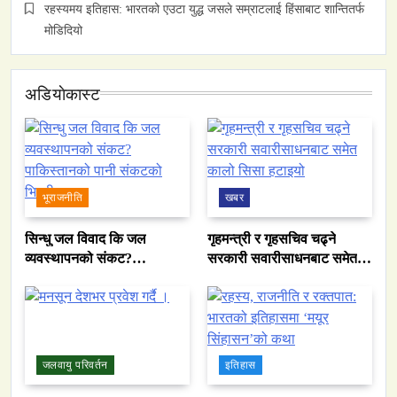
रहस्यमय इतिहास: भारतको एउटा युद्ध जसले सम्राटलाई हिंसाबाट शान्तितर्फ
मोडिदियो
अडियाेकास्ट
भूराजनीति
खबर
सिन्धु जल विवाद कि जल
गृहमन्त्री र गृहसचिव चढ्ने
व्यवस्थापनको संकट?
सरकारी सवारीसाधनबाट समेत
पाकिस्तानको पानी संकटको
कालो सिसा हटाइयो
भित्री कथा
जलवायु परिवर्तन
इतिहास