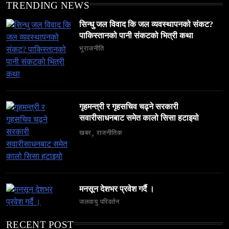
TRENDING NEWS
सिन्धु जल विवाद कि जल व्यवस्थापनको संकट?
पाकिस्तानको पानी संकटको भित्री कथा
समाज
भूराजनीति
अलउला: साउदी अरबको रेगिस्तानी मोती र सांस्कृतिक
सम्पदाको केन्द्र
April 17, 2026
गृहमन्त्री र गृहसचिव चढ्ने सरकारी
सवारीसाधनबाट समेत कालो सिसा हटाइयो
खबर
राजनीतिक
समाज
६ महिनामा ३३३ विदेशी नागरिक निष्कासित — ओभरस्टे,
गैरकानुनी गतिविधि र धर्म प्रचारसम्म
मनसून देशभर प्रवेश गर्दै ।
April 17, 2026
जलवायु परिवर्तन
RECENT POST