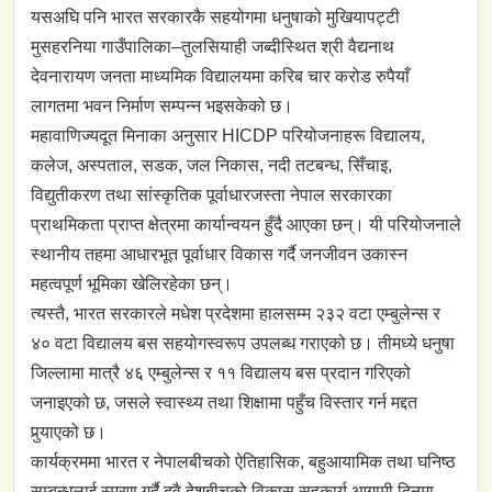
यसअघि पनि भारत सरकारकै सहयोगमा धनुषाको मुखियापट्टी
मुसहरनिया गाउँपालिका–तुलसियाही जब्दीस्थित श्री वैद्यनाथ
देवनारायण जनता माध्यमिक विद्यालयमा करिब चार करोड रुपैयाँ
लागतमा भवन निर्माण सम्पन्न भइसकेको छ।
महावाणिज्यदूत मिनाका अनुसार HICDP परियोजनाहरू विद्यालय,
कलेज, अस्पताल, सडक, जल निकास, नदी तटबन्ध, सिँचाइ,
विद्युतीकरण तथा सांस्कृतिक पूर्वाधारजस्ता नेपाल सरकारका
प्राथमिकता प्राप्त क्षेत्रमा कार्यान्वयन हुँदै आएका छन्। यी परियोजनाले
स्थानीय तहमा आधारभूत पूर्वाधार विकास गर्दै जनजीवन उकास्न
महत्वपूर्ण भूमिका खेलिरहेका छन्।
त्यस्तै, भारत सरकारले मधेश प्रदेशमा हालसम्म २३२ वटा एम्बुलेन्स र
४० वटा विद्यालय बस सहयोगस्वरूप उपलब्ध गराएको छ। तीमध्ये धनुषा
जिल्लामा मात्रै ४६ एम्बुलेन्स र ११ विद्यालय बस प्रदान गरिएको
जनाइएको छ, जसले स्वास्थ्य तथा शिक्षामा पहुँच विस्तार गर्न मद्दत
पुर्‍याएको छ।
कार्यक्रममा भारत र नेपालबीचको ऐतिहासिक, बहुआयामिक तथा घनिष्ठ
सम्बन्धलाई स्मरण गर्दै दुवै देशबीचको विकास सहकार्य आगामी दिनमा