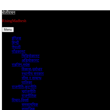
Skip
to
बाेलीवचन
content
RisingMadhesh
Menu
इंग्लिस
हिन्दी
नेपाली
पाँडकास्ट
भिडियाेकास्ट
अडियाेकास्ट
राइजिंग-मधेश
विकास-पूर्वाधार
स्थानीय सरकार
सीमा र सम्बन्ध
पालिका
राजनीति-कुटनीति
भूराजनीति
राजनीतिक
विचार-विमर्श
समसामयिक
सामाजिक