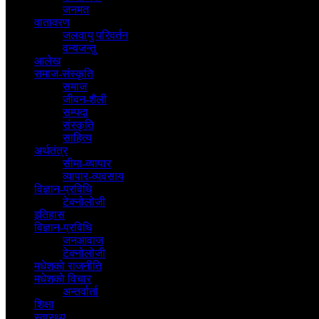
जनमत
वातावरण
जलवायु परिवर्तन
वन्यजन्तु
आलेख
समाज-संस्कृति
समाज
जीवन-शैली
सम्पदा
संस्कृति
साहित्य
अर्थतंत्र
सीमा-व्यापार
व्यापार-व्यवसाय
विज्ञान-प्रविधि
टेक्नोलोजी
इतिहास
विज्ञान-प्रविधि
जनआवाज
टेक्नोलोजी
मधेशकाे राजनीति
मधेशकाे विचार
अन्तर्वार्ता
शिक्षा
स्वास्थ्य