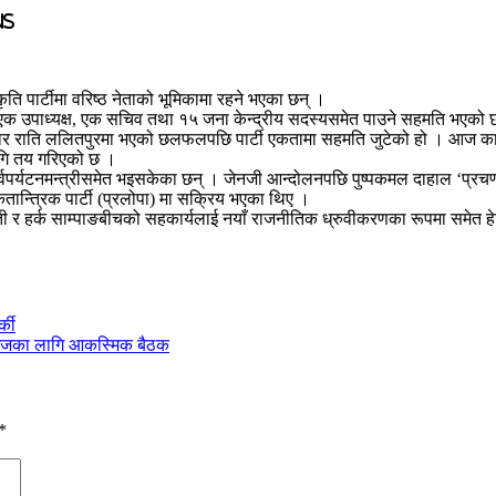
ns
कृति पार्टीमा वरिष्ठ नेताको भूमिकामा रहने भएका छन् ।
ीमा एक उपाध्यक्ष, एक सचिव तथा १५ जना केन्द्रीय सदस्यसमेत पाउने सहमति भएको
च बिहीबार राति ललितपुरमा भएको छलफलपछि पार्टी एकतामा सहमति जुटेको हो । आज क
गि तय गरिएको छ ।
पूर्वपर्यटनमन्त्रीसमेत भइसकेका छन् । जेनजी आन्दोलनपछि पुष्पकमल दाहाल ‘प्रच
ान्त्रिक पार्टी (प्रलोपा) मा सक्रिय भएका थिए ।
ी र हर्क साम्पाङबीचको सहकार्यलाई नयाँ राजनीतिक ध्रुवीकरणका रूपमा समेत ह
्की
ोआजका लागि आकस्मिक बैठक
*