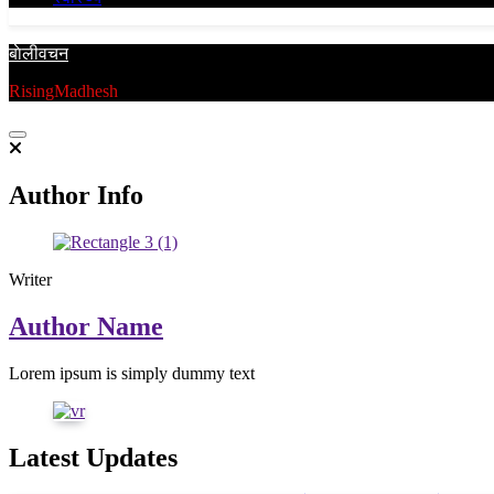
बाेलीवचन
RisingMadhesh
Author Info
Writer
Author Name
Lorem ipsum is simply dummy text
Latest Updates