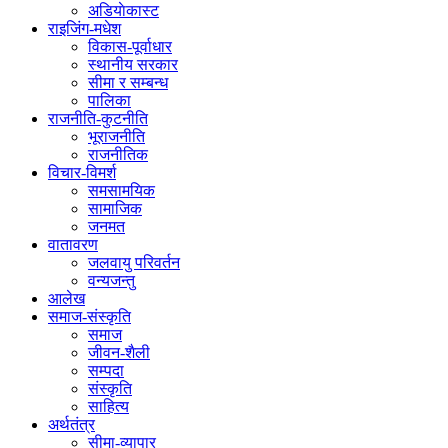
अडियाेकास्ट
राइजिंग-मधेश
विकास-पूर्वाधार
स्थानीय सरकार
सीमा र सम्बन्ध
पालिका
राजनीति-कुटनीति
भूराजनीति
राजनीतिक
विचार-विमर्श
समसामयिक
सामाजिक
जनमत
वातावरण
जलवायु परिवर्तन
वन्यजन्तु
आलेख
समाज-संस्कृति
समाज
जीवन-शैली
सम्पदा
संस्कृति
साहित्य
अर्थतंत्र
सीमा-व्यापार