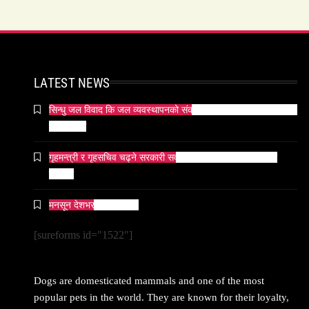
LATEST NEWS
सिन्धु जल विवाद कि जल व्यवस्थापनको संकट? पाकिस्तानको पानी संकटको
भित्री कथा
गृहमन्त्री र गृहसचिव चढ्ने सरकारी सवारीसाधनबाट समेत कालो सिसा
हटाइयो
मनसून देशभर प्रवेश गर्दै ।
[sureforms id="1522"]
Dogs are domesticated mammals and one of the most
popular pets in the world. They are known for their loyalty,