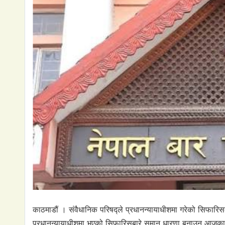
काठमाडौं । संवैधानिक परिषद्ले प्रधानन्यायाधीशमा गरेको सिफार
प्रधानन्यायाधीशमा भएको सिफारिसबारे समान धारणा बनाउन आज