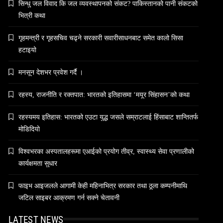
सिन्धु जल विवाद कि जल व्यवस्थापनको संकट? पाकिस्तानको पानी संकटको
May 8, 2026
भित्री कथा
गृहमन्त्री र गृहसचिव चढ्ने सरकारी सवारीसाधनबाट समेत कालो सिसा
हटाइयो
संस्कृति
मनसून देशभर प्रवेश गर्दै ।
आज साँझ अस्ताउँदो सूर्यलाई अर्घ्य
रहस्य, राजनीति र रक्तपात: भारतको इतिहासमा ‘मयूर सिंहासन’को कथा
May 8, 2026
रहस्यमय इतिहास: भारतको एउटा युद्ध जसले सम्राटलाई हिंसाबाट शान्तितर्फ
मोडिदियो
विश्वभरका अस्पतालहरूमा एआईको प्रयोग तीव्र, स्वास्थ्य सेवा प्रणालीको
समाज
कार्यक्षमता सुधार
महाकुम्भ मेलामा भाइरल भएकी युवती मोनालिसाले
गरिन्- मुस्लिम प्रेमीसँग विवाह
फाइभ आइजलले आगामी केही महिनाभित्र सरकार तथा ठूला कम्पनीमाथि
May 8, 2026
जटिल साइबर आक्रमण गर्न सक्ने चेतावनी
LATEST NEWS