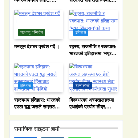
व्यवस्थापनको संकट?
सरकारी सवारीसाधनबाट
पाकिस्तानको पानी संकटको
समेत कालो सिसा हटाइयो
भित्री कथा
जलवायु परिवर्तन
इतिहास
मनसून देशभर प्रवेश गर्दै ।
रहस्य, राजनीति र रक्तपात:
भारतको इतिहासमा ‘मयूर
सिंहासन’को कथा
इतिहास
टेक्नोलोजी
रहस्यमय इतिहास: भारतको
विश्वभरका अस्पतालहरूमा
एउटा युद्ध जसले सम्राटलाई
एआईको प्रयोग तीव्र,
हिंसाबाट शान्तितर्फ
स्वास्थ्य सेवा प्रणालीको
मोडिदियो
कार्यक्षमता सुधार
समाजिक साइटमा हामी