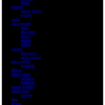
जनमत
वातावरण
जलवायु परिवर्तन
वन्यजन्तु
आलेख
समाज-संस्कृति
समाज
जीवन-शैली
सम्पदा
संस्कृति
साहित्य
अर्थतंत्र
सीमा-व्यापार
व्यापार-व्यवसाय
विज्ञान-प्रविधि
टेक्नोलोजी
इतिहास
विज्ञान-प्रविधि
जनआवाज
टेक्नोलोजी
मधेशकाे राजनीति
मधेशकाे विचार
अन्तर्वार्ता
शिक्षा
स्वास्थ्य