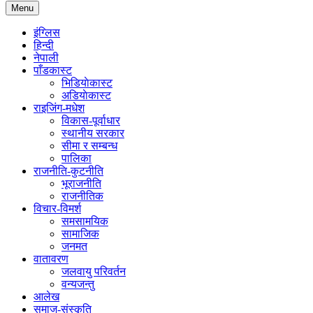
Menu
इंग्लिस
हिन्दी
नेपाली
पाँडकास्ट
भिडियाेकास्ट
अडियाेकास्ट
राइजिंग-मधेश
विकास-पूर्वाधार
स्थानीय सरकार
सीमा र सम्बन्ध
पालिका
राजनीति-कुटनीति
भूराजनीति
राजनीतिक
विचार-विमर्श
समसामयिक
सामाजिक
जनमत
वातावरण
जलवायु परिवर्तन
वन्यजन्तु
आलेख
समाज-संस्कृति