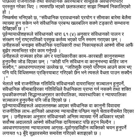
पछिल्लो राजनीतिक तथा संवैधानिक अवस्थाबारे सामूहिक अवधारणापत्र
प्रस्तुत गरेका थिए । त्यसपछि भएको छलफलबाट साझा निष्कर्ष निकालिएको
हो ।
निष्कर्षमा भनिएको छ, “संवैधानिक प्रावधानको प्रयोग र सीमाका बारेमा बेलैमा
व्याख्या हुन सकेन भने संवैधानिक प्रबन्ध खलबलिन सक्ने टड्कारो सम्भावना
देखिएको छ ।”
पूर्वन्यायाधीशहरूले संविधानको धारा ६१ (४) अनुसार संविधानको पालन र
संरक्षण गर्नु राष्ट्रपतिको प्रमुख कर्तव्य भएको पनि स्मरण गराएका छन् ।
उनीहरूको भनाइमा संवैधानिक पदाधिकारी तथा निकायहरूले आफ्नो सीमा आफैं
बुझेर त्यसभित्र रहेर काम गर्नुपर्छ ।
उनीहरूले राज्यका हरेक अंग र पदाधिकारीका काम–कारबाही कानुनसम्मत
हुनुपर्नेमा जोड दिएका छन् । “कोही पनि संविधान वा कानुनभन्दा बाहिर जान
सक्दैन,” अवधारणापत्रमा उल्लेख छ, “जतिसुकै राम्रो परिणाम आउने काम भए
पनि यदि विधिसम्मत प्रक्रियाबाट गरिएको छैन भने त्यसले वैधता पाउन सक्दैन
।”
भेलाले सबै राजनीतिक गतिविधि संविधानको दायराभित्र सञ्चालन हुनुपर्ने,
संवैधानिक सीमाबाहिरका गतिविधिले वैधानिकता प्राप्त गर्न नसक्ने तथा शक्ति
पृथकीकरणको सिद्धान्तअनुसार कार्यपालिका, व्यवस्थापिका र न्यायपालिका
सञ्चालन हुनुपर्नेमा पनि जोड दिएको छ ।
पूर्वन्यायाधीशहरूले अदालतसमक्ष आएका संवैधानिक वा कानुनी विवादमा
राजनीतिक लाभ–हानिको आधारमा न्यायाधीश पन्छिन नहुने चेतावनीसमेत दिएका
छन् । उनीहरूका अनुसार संविधानको अन्तिम व्याख्या गर्ने अधिकार भएको
सर्वोच्च अदालतले आफ्नो संवैधानिक दायित्वबाट पछि हट्न मिल्दैन ।
अवधारणापत्रमा न्यायालयमा आग्रह–पूर्वाग्रहविहीन व्यक्तिको चयन हुनुपर्ने
लगायत १३ बुँदे सुझावसमेत समावेश गरिएको बताइएको छ ।