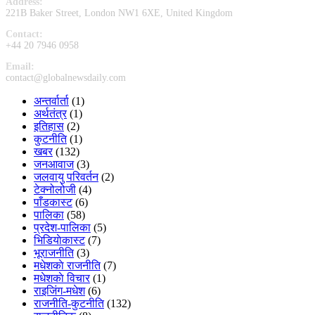
Address:
221B Baker Street, London NW1 6XE, United Kingdom
Contact:
+44 20 7946 0958
Email:
contact@globalnewsdaily.com
अन्तर्वार्ता
(1)
अर्थतंत्र
(1)
इतिहास
(2)
कुटनीति
(1)
खबर
(132)
जनआवाज
(3)
जलवायु परिवर्तन
(2)
टेक्नोलोजी
(4)
पाँडकास्ट
(6)
पालिका
(58)
प्रदेश-पालिका
(5)
भिडियाेकास्ट
(7)
भूराजनीति
(3)
मधेशकाे राजनीति
(7)
मधेशकाे विचार
(1)
राइजिंग-मधेश
(6)
राजनीति-कुटनीति
(132)