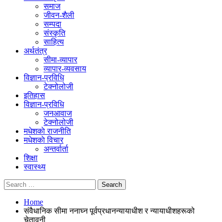
समाज
जीवन-शैली
सम्पदा
संस्कृति
साहित्य
अर्थतंत्र
सीमा-व्यापार
व्यापार-व्यवसाय
विज्ञान-प्रविधि
टेक्नोलोजी
इतिहास
विज्ञान-प्रविधि
जनआवाज
टेक्नोलोजी
मधेशकाे राजनीति
मधेशकाे विचार
अन्तर्वार्ता
शिक्षा
स्वास्थ्य
Home
संवैधानिक सीमा ननाघ्न पूर्वप्रधानन्यायाधीश र न्यायाधीशहरूको
चेतावनी