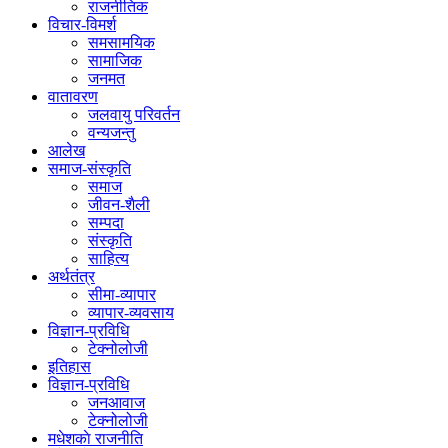
राजनीतिक
विचार-विमर्श
समसामयिक
सामाजिक
जनमत
वातावरण
जलवायु परिवर्तन
वन्यजन्तु
आलेख
समाज-संस्कृति
समाज
जीवन-शैली
सम्पदा
संस्कृति
साहित्य
अर्थतंत्र
सीमा-व्यापार
व्यापार-व्यवसाय
विज्ञान-प्रविधि
टेक्नोलोजी
इतिहास
विज्ञान-प्रविधि
जनआवाज
टेक्नोलोजी
मधेशकाे राजनीति