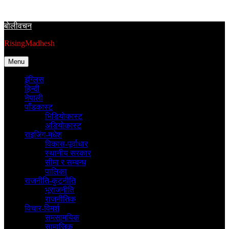
Skip
to
बाेलीवचन
content
RisingMadhesh
Menu
इंग्लिस
हिन्दी
नेपाली
पाँडकास्ट
भिडियाेकास्ट
अडियाेकास्ट
राइजिंग-मधेश
विकास-पूर्वाधार
स्थानीय सरकार
सीमा र सम्बन्ध
पालिका
राजनीति-कुटनीति
भूराजनीति
राजनीतिक
विचार-विमर्श
समसामयिक
सामाजिक