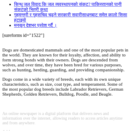
सिन्धु जल विवाद कि जल व्यवस्थापनको संकट? पाकिस्तानको पानी
संकटको भित्री कथा
गृहमन्त्री र गृहसचिव चढ्ने सरकारी सवारीसाधनबाट समेत कालो सिसा
हटाइयो
मनसून देशभर प्रवेश गर्दै ।
[sureforms id="1522"]
Dogs are domesticated mammals and one of the most popular pets in
the world. They are known for their loyalty, affection, and ability to
form strong bonds with their owners. Dogs are descended from
wolves, and over time, they have been bred for various purposes,
such as hunting, herding, guarding, and providing companionship.
Dogs come in a wide variety of breeds, each with its own unique
characteristics, such as size, coat type, and temperament. Some of
the most popular dog breeds include Labrador Retrievers, German
Shepherds, Golden Retrievers, Bulldog, Poodle, and Beagle.
An online newspaper is a digital platform that delivers news and
information over the internet, allowing readers to access articles anytime
and from anywhere.