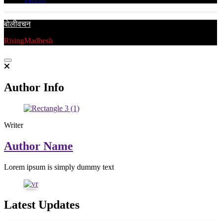
बाेलीवचन
RisingMadhesh
Author Info
Writer
Author Name
Lorem ipsum is simply dummy text
Latest Updates