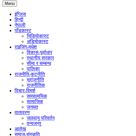
Menu
इंग्लिस
हिन्दी
नेपाली
पाँडकास्ट
भिडियाेकास्ट
अडियाेकास्ट
राइजिंग-मधेश
विकास-पूर्वाधार
स्थानीय सरकार
सीमा र सम्बन्ध
पालिका
राजनीति-कुटनीति
भूराजनीति
राजनीतिक
विचार-विमर्श
समसामयिक
सामाजिक
जनमत
वातावरण
जलवायु परिवर्तन
वन्यजन्तु
आलेख
समाज-संस्कृति