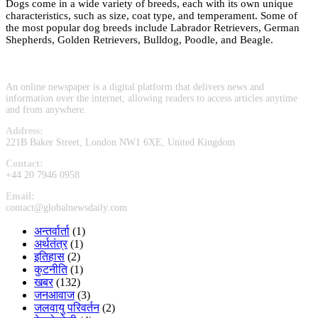
Dogs come in a wide variety of breeds, each with its own unique
characteristics, such as size, coat type, and temperament. Some of
the most popular dog breeds include Labrador Retrievers, German
Shepherds, Golden Retrievers, Bulldog, Poodle, and Beagle.
An online newspaper is a digital platform that delivers news and
information over the internet, allowing readers to access articles anytime
and from anywhere.
Address:
221B Baker Street, London NW1 6XE, United Kingdom
Contact:
+44 20 7946 0958
Email:
contact@globalnewsdaily.com
अन्तर्वार्ता
(1)
अर्थतंत्र
(1)
इतिहास
(2)
कुटनीति
(1)
खबर
(132)
जनआवाज
(3)
जलवायु परिवर्तन
(2)