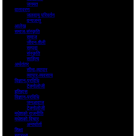
जनमत
वातावरण
जलवायु परिवर्तन
वन्यजन्तु
आलेख
समाज-संस्कृति
समाज
जीवन-शैली
सम्पदा
संस्कृति
साहित्य
अर्थतंत्र
सीमा-व्यापार
व्यापार-व्यवसाय
विज्ञान-प्रविधि
टेक्नोलोजी
इतिहास
विज्ञान-प्रविधि
जनआवाज
टेक्नोलोजी
मधेशकाे राजनीति
मधेशकाे विचार
अन्तर्वार्ता
शिक्षा
स्वास्थ्य