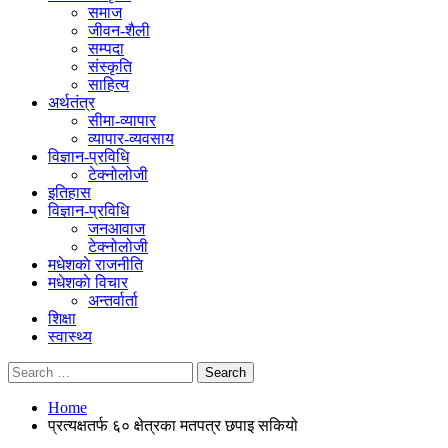
समाज
जीवन-शैली
सम्पदा
संस्कृति
साहित्य
अर्थतंत्र
सीमा-व्यापार
व्यापार-व्यवसाय
विज्ञान-प्रविधि
टेक्नोलोजी
इतिहास
विज्ञान-प्रविधि
जनआवाज
टेक्नोलोजी
मधेशकाे राजनीति
मधेशकाे विचार
अन्तर्वार्ता
शिक्षा
स्वास्थ्य
Home
प्रत्यक्षतर्फ ६० क्षेत्रका मतपत्र छपाइ सकियो