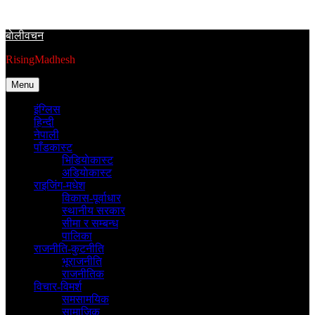
Skip
to
बाेलीवचन
content
RisingMadhesh
Menu
इंग्लिस
हिन्दी
नेपाली
पाँडकास्ट
भिडियाेकास्ट
अडियाेकास्ट
राइजिंग-मधेश
विकास-पूर्वाधार
स्थानीय सरकार
सीमा र सम्बन्ध
पालिका
राजनीति-कुटनीति
भूराजनीति
राजनीतिक
विचार-विमर्श
समसामयिक
सामाजिक