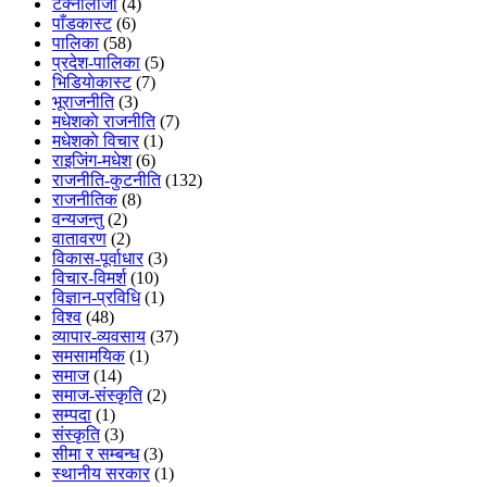
टेक्नोलोजी
(4)
पाँडकास्ट
(6)
पालिका
(58)
प्रदेश-पालिका
(5)
भिडियाेकास्ट
(7)
भूराजनीति
(3)
मधेशकाे राजनीति
(7)
मधेशकाे विचार
(1)
राइजिंग-मधेश
(6)
राजनीति-कुटनीति
(132)
राजनीतिक
(8)
वन्यजन्तु
(2)
वातावरण
(2)
विकास-पूर्वाधार
(3)
विचार-विमर्श
(10)
विज्ञान-प्रविधि
(1)
विश्व
(48)
व्यापार-व्यवसाय
(37)
समसामयिक
(1)
समाज
(14)
समाज-संस्कृति
(2)
सम्पदा
(1)
संस्कृति
(3)
सीमा र सम्बन्ध
(3)
स्थानीय सरकार
(1)