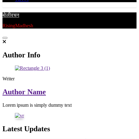
बाेलीवचन
RisingMadhesh
Author Info
Writer
Author Name
Lorem ipsum is simply dummy text
Latest Updates