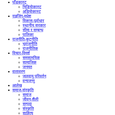
पाँडकास्ट
भिडियाेकास्ट
अडियाेकास्ट
राइजिंग-मधेश
विकास-पूर्वाधार
स्थानीय सरकार
सीमा र सम्बन्ध
पालिका
राजनीति-कुटनीति
भूराजनीति
राजनीतिक
विचार-विमर्श
समसामयिक
सामाजिक
जनमत
वातावरण
जलवायु परिवर्तन
वन्यजन्तु
आलेख
समाज-संस्कृति
समाज
जीवन-शैली
सम्पदा
संस्कृति
साहित्य