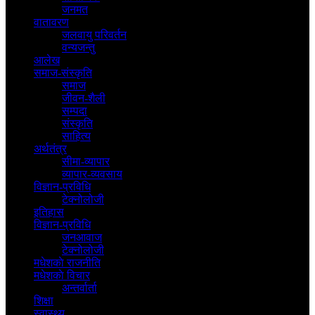
जनमत
वातावरण
जलवायु परिवर्तन
वन्यजन्तु
आलेख
समाज-संस्कृति
समाज
जीवन-शैली
सम्पदा
संस्कृति
साहित्य
अर्थतंत्र
सीमा-व्यापार
व्यापार-व्यवसाय
विज्ञान-प्रविधि
टेक्नोलोजी
इतिहास
विज्ञान-प्रविधि
जनआवाज
टेक्नोलोजी
मधेशकाे राजनीति
मधेशकाे विचार
अन्तर्वार्ता
शिक्षा
स्वास्थ्य