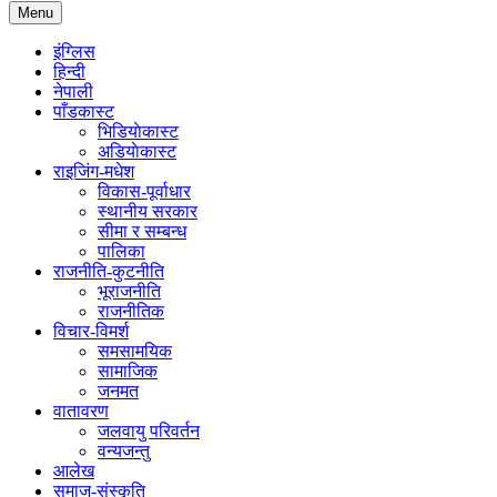
Menu
इंग्लिस
हिन्दी
नेपाली
पाँडकास्ट
भिडियाेकास्ट
अडियाेकास्ट
राइजिंग-मधेश
विकास-पूर्वाधार
स्थानीय सरकार
सीमा र सम्बन्ध
पालिका
राजनीति-कुटनीति
भूराजनीति
राजनीतिक
विचार-विमर्श
समसामयिक
सामाजिक
जनमत
वातावरण
जलवायु परिवर्तन
वन्यजन्तु
आलेख
समाज-संस्कृति