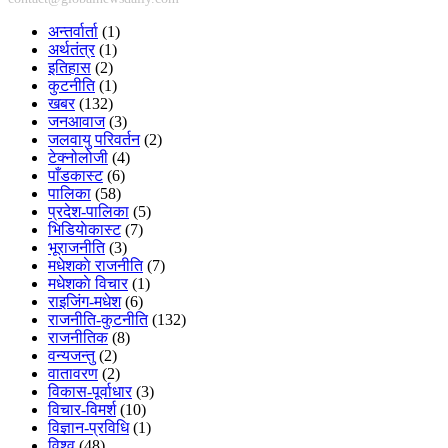
अन्तर्वार्ता
(1)
अर्थतंत्र
(1)
इतिहास
(2)
कुटनीति
(1)
खबर
(132)
जनआवाज
(3)
जलवायु परिवर्तन
(2)
टेक्नोलोजी
(4)
पाँडकास्ट
(6)
पालिका
(58)
प्रदेश-पालिका
(5)
भिडियाेकास्ट
(7)
भूराजनीति
(3)
मधेशकाे राजनीति
(7)
मधेशकाे विचार
(1)
राइजिंग-मधेश
(6)
राजनीति-कुटनीति
(132)
राजनीतिक
(8)
वन्यजन्तु
(2)
वातावरण
(2)
विकास-पूर्वाधार
(3)
विचार-विमर्श
(10)
विज्ञान-प्रविधि
(1)
विश्व
(48)