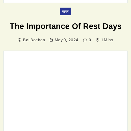
खबर
The Importance Of Rest Days
BoliBachan
May 9, 2024
0
1 Mins