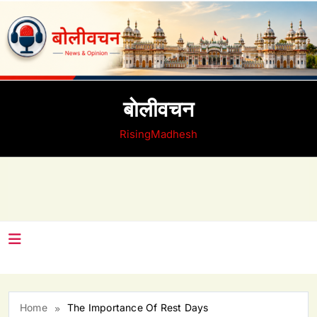
Skip
to
content
बाेलीवचन
RisingMadhesh
Home
The Importance Of Rest Days