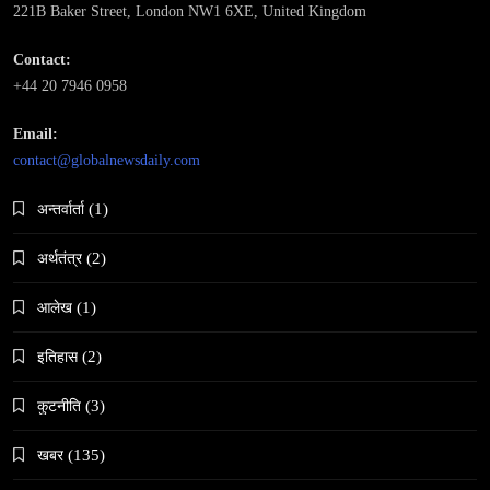
221B Baker Street, London NW1 6XE, United Kingdom
Contact:
समाज-संस्कृति
+44 20 7946 0958
भारतको इतिहासमा पहिलोपटक मृत्यु इच्छाको अनुमति
Email:
May 9, 2024
contact@globalnewsdaily.com
अन्तर्वार्ता
(1)
अर्थतंत्र
(2)
आलेख
(1)
समाज
नेपालमा गोरखकाली पूजाको विशेष महत्व
इतिहास
(2)
May 9, 2024
कुटनीति
(3)
खबर
(135)