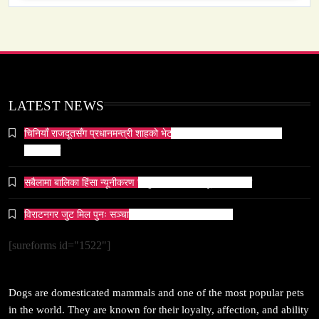
समाज-संस्कृति
ओली र लेखक पक्राउ परेपछि गृहमन्त्रीको प्रतिक्रिया ‘यो
LATEST NEWS
प्रतिशोध होइन, न्यायको सुरुवात हो’ — गृहमन्त्री
May 9, 2024
चिनियाँ राजदूतसँग प्रधानमन्त्री शाहको भेटवार्ता, सम्बन्ध थप प्रगाढ बनाउने
प्रतिबद्धता
सबैलामा बालिका हिंसा न्यूनीकरण र सुरक्षाबारे सचेतनामूलक छलफल
विराटनगर जुट मिल पुनः सञ्चालन गर्न अध्ययन कार्यदल गठन
सम्पदा
जनकपुर सहित तराई मधेसका विभिन्न स्थानहरूमा पर्व छठ
[sureforms id="1522"]
सम्पन्न
May 9, 2024
Dogs are domesticated mammals and one of the most popular pets
in the world. They are known for their loyalty, affection, and ability