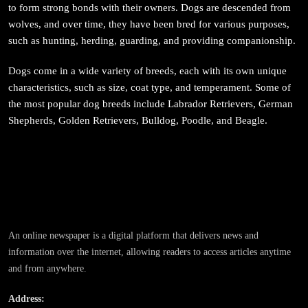
to form strong bonds with their owners. Dogs are descended from
wolves, and over time, they have been bred for various purposes,
such as hunting, herding, guarding, and providing companionship.
संस्कृति
Dogs come in a wide variety of breeds, each with its own unique
आज साँझ अस्ताउँदो सूर्यलाई अर्घ्य
characteristics, such as size, coat type, and temperament. Some of
the most popular dog breeds include Labrador Retrievers, German
May 9, 2024
Shepherds, Golden Retrievers, Bulldog, Poodle, and Beagle.
समाज
महाकुम्भ मेलामा भाइरल भएकी युवती मोनालिसाले गरिन्-
An online newspaper is a digital platform that delivers news and
मुस्लिम प्रेमीसँग विवाह
information over the internet, allowing readers to access articles anytime
May 9, 2024
and from anywhere.
Address: