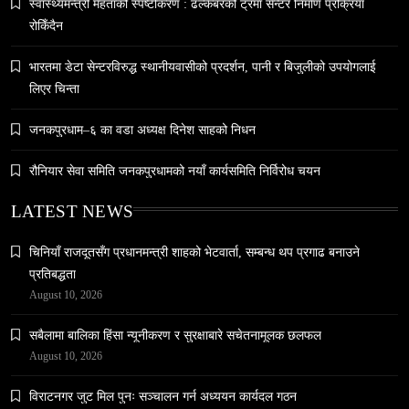
नेपालमा युनिफिकेशन चर्चको सम्बन्ध उजागर
स्वास्थ्यमन्त्री मेहताको स्पष्टीकरण : ढल्केबरको ट्रमा सेन्टर निर्माण प्रक्रिया
रोकिँदैन
May 9, 2024
भारतमा डेटा सेन्टरविरुद्ध स्थानीयवासीको प्रदर्शन, पानी र बिजुलीको उपयोगलाई
लिएर चिन्ता
जनकपुरधाम–६ का वडा अध्यक्ष दिनेश साहको निधन
रौनियार सेवा समिति जनकपुरधामको नयाँ कार्यसमिति निर्विरोध चयन
वन्यजन्तु
वातावरण
नेपालको वन्यजन्तु पर्यटन प्रवर्द्धनमा महत्वपूर्ण योगदान
LATEST NEWS
May 9, 2024
चिनियाँ राजदूतसँग प्रधानमन्त्री शाहको भेटवार्ता, सम्बन्ध थप प्रगाढ बनाउने
प्रतिबद्धता
August 10, 2026
सबैलामा बालिका हिंसा न्यूनीकरण र सुरक्षाबारे सचेतनामूलक छलफल
August 10, 2026
समाज
विराटनगर जुट मिल पुनः सञ्चालन गर्न अध्ययन कार्यदल गठन
हनुमान जयन्ती आज मनाइँदै