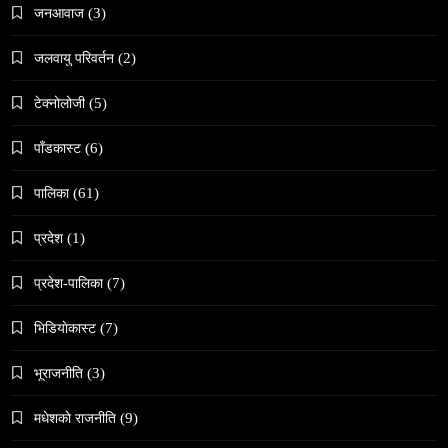
जनआवाज
(3)
जलवायु परिवर्तन
(2)
समाज
वेव स्टोरी डिजिटल कथाको नयाँ रूप
टेक्नोलोजी
(5)
May 9, 2024
पाँडकास्ट
(6)
पालिका
(61)
प्रदेश
(1)
संस्कृति
प्रदेश-पालिका
(7)
हुम्लामा चैतलो पर्वको रौनक, सांस्कृतिक कार्यक्रम सम्पन्न
भिडियाेकास्ट
(7)
May 9, 2024
भूराजनीति
(3)
मधेशकाे राजनीति
(9)