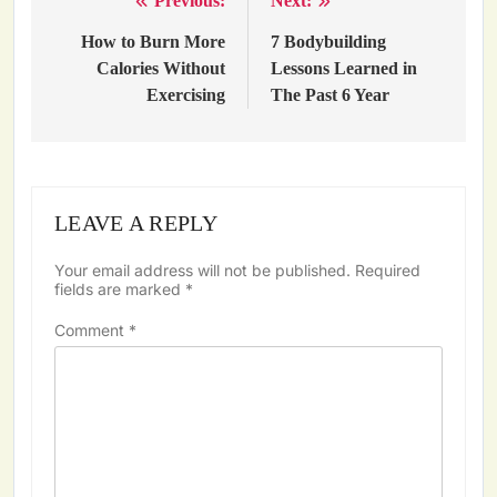
Previous:
Next:
Post
navigation
How to Burn More
7 Bodybuilding
Calories Without
Lessons Learned in
Exercising
The Past 6 Year
LEAVE A REPLY
Your email address will not be published.
Required
fields are marked
*
Comment
*