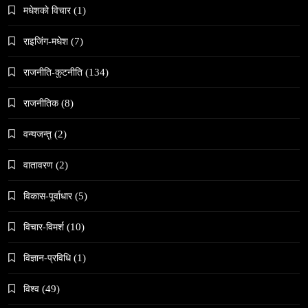
मधेशकाे विचार
(1)
समाज
राइजिंग-मधेश
(7)
काठमाडौँमा चिरोत्थानसँगै होली पर्व शुभारम्भ
May 9, 2024
राजनीति-कुटनीति
(134)
राजनीतिक
(8)
वन्यजन्तु
(2)
वातावरण
(2)
संस्कृति
विकास-पूर्वाधार
(5)
महाशिवरात्री गहिरो आध्यात्मिक यात्रा
May 9, 2024
विचार-विमर्श
(10)
विज्ञान-प्रविधि
(1)
विश्व
(49)