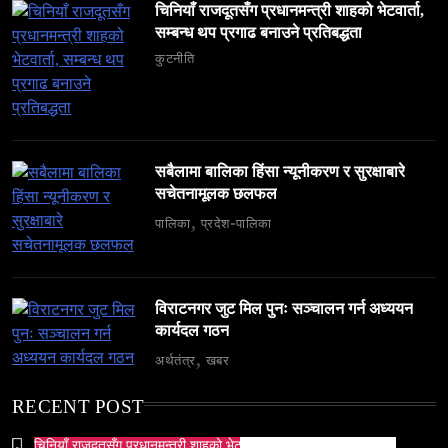
चिनियाँ राजदूतसँग प्रधानमन्त्री शाहको भेटवार्ता,
६ महिनामा ३३३ विदेशी नागरिक निष्कासित — ओभरस्टे,
सम्बन्ध थप प्रगाढ बनाउने प्रतिबद्धता
गैरकानुनी गतिविधि र धर्म प्रचारसम्म
कुटनीति
May 9, 2024
सबैलामा बालिका हिंसा न्यूनीकरण र सुरक्षाबारे
सचेतनामूलक छलफल
पालिका
प्रदेश-पालिका
व्यापार-व्यवसाय
समाज
टक्सारको परम्परागत धातु उद्योग संकटमा
May 9, 2024
विराटनगर जुट मिल पुनः सञ्चालन गर्न अध्ययन
कार्यदल गठन
अर्थतंत्र
खबर
RECENT POST
समाज
चिनियाँ राजदूतसँग प्रधानमन्त्री शाहको भेटवार्ता, सम्बन्ध थप प्रगाढ बनाउने