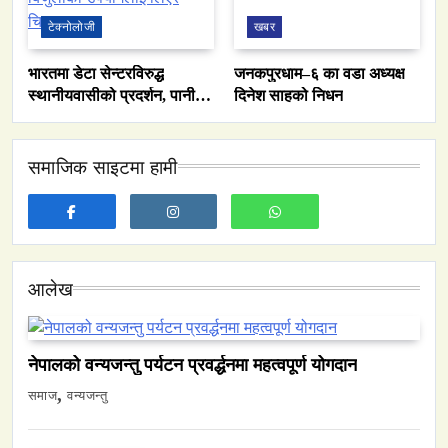
टेक्नोलोजी
खबर
भारतमा डेटा सेन्टरविरुद्ध
जनकपुरधाम–६ का वडा अध्यक्ष
स्थानीयवासीको प्रदर्शन, पानी र
दिनेश साहको निधन
बिजुलीको उपयोगलाई लिएर
चिन्ता
समाज
समाजिक साइटमा हामी
नेपालमा युनिफिकेशन चर्चको सम्बन्ध उजागर
May 9, 2024
आलेख
वन्यजन्तु
वातावरण
नेपालको वन्यजन्तु पर्यटन प्रवर्द्धनमा महत्वपूर्ण योगदान
नेपालको वन्यजन्तु पर्यटन प्रवर्द्धनमा महत्वपूर्ण योगदान
समाज
वन्यजन्तु
May 9, 2024