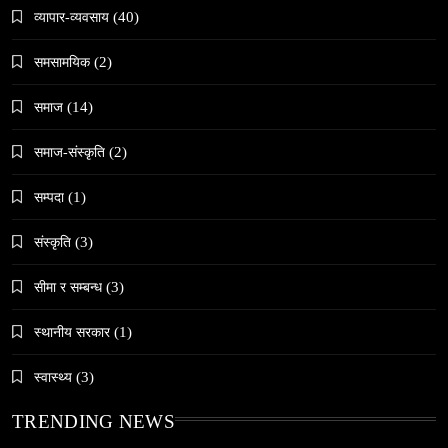
समाज
व्यापार-व्यवसाय
(40)
जनकपुरधाममा ‘मधेस प्रादेशिक ललितकला प्रदर्शनी
समसामयिक
(2)
२०८२’ सुरु
May 9, 2024
समाज
(14)
समाज-संस्कृति
(2)
सम्पदा
(1)
समाज
संस्कृति
(3)
अलउला: साउदी अरबको रेगिस्तानी मोती र सांस्कृतिक
सम्पदाको केन्द्र
सीमा र सम्बन्ध
(3)
May 9, 2024
स्थानीय सरकार
(1)
स्वास्थ्य
(3)
TRENDING NEWS
समाज