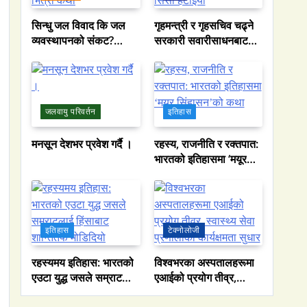
सिन्धु जल विवाद कि जल
गृहमन्त्री र गृहसचिव चढ्ने
व्यवस्थापनको संकट?
सरकारी सवारीसाधनबाट
पाकिस्तानको पानी संकटको
समेत कालो सिसा हटाइयो
भित्री कथा
जलवायु परिवर्तन
इतिहास
मनसून देशभर प्रवेश गर्दै ।
रहस्य, राजनीति र रक्तपात:
भारतको इतिहासमा ‘मयूर
सिंहासन’को कथा
इतिहास
टेक्नोलोजी
रहस्यमय इतिहास: भारतको
विश्वभरका अस्पतालहरूमा
एउटा युद्ध जसले सम्राटलाई
एआईको प्रयोग तीव्र,
हिंसाबाट शान्तितर्फ
स्वास्थ्य सेवा प्रणालीको