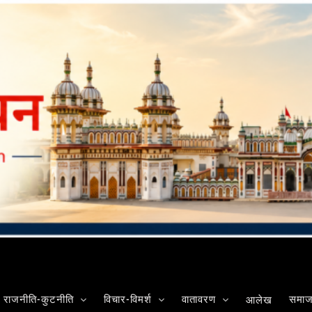
राजनीति-कुटनीति
विचार-विमर्श
वातावरण
समाज-
आलेख