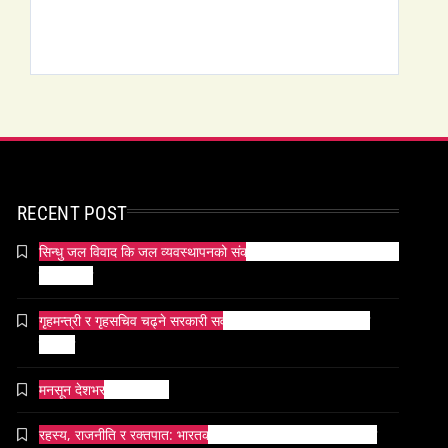
RECENT POST
सिन्धु जल विवाद कि जल व्यवस्थापनको संकट? पाकिस्तानको पानी संकटको
भित्री कथा
गृहमन्त्री र गृहसचिव चढ्ने सरकारी सवारीसाधनबाट समेत कालो सिसा
हटाइयो
मनसून देशभर प्रवेश गर्दै ।
रहस्य, राजनीति र रक्तपात: भारतको इतिहासमा ‘मयूर सिंहासन’को कथा