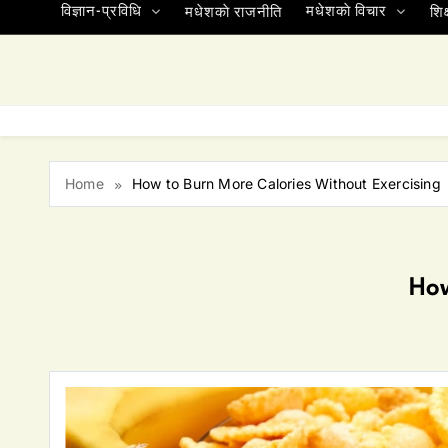
विज्ञान-प्रविधि
मधेशकाे विचार
मधेशकाे राजनीति
शिक्
Home
How to Burn More Calories Without Exercising
How