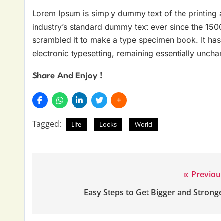
Lorem Ipsum is simply dummy text of the printing 
industry’s standard dummy text ever since the 150
scrambled it to make a type specimen book. It has s
electronic typesetting, remaining essentially unch
Share And Enjoy !
Tagged:
Life
Looks
World
Previou
Post
Easy Steps to Get Bigger and Strong
navigation