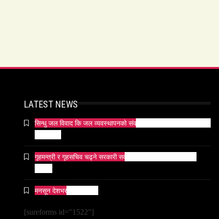
LATEST NEWS
सिन्धु जल विवाद कि जल व्यवस्थापनको संकट? पाकिस्तानको पानी संकटको
भित्री कथा
गृहमन्त्री र गृहसचिव चढ्ने सरकारी सवारीसाधनबाट समेत कालो सिसा
हटाइयो
मनसून देशभर प्रवेश गर्दै ।
[sureforms id="1522"]