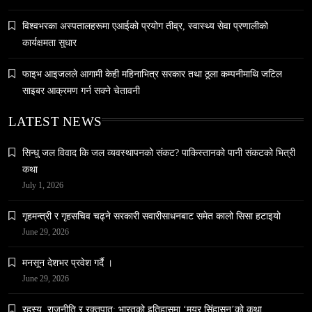
विश्वभरका अस्पतालहरूमा एआईको प्रयोग तीव्र, स्वास्थ्य सेवा प्रणालीको
कार्यक्षमता सुधार
समाज
फाइभ आइजलले आगामी केही महिनाभित्र सरकार तथा ठूला कम्पनीमाथि जटिल
नेपालमा युनिफिकेशन चर्चको सम्बन्ध उजागर
साइबर आक्रमण गर्न सक्ने चेतावनी
May 6, 2024
LATEST NEWS
सिन्धु जल विवाद कि जल व्यवस्थापनको संकट? पाकिस्तानको पानी संकटको भित्री
कथा
July 1, 2026
गृहमन्त्री र गृहसचिव चढ्ने सरकारी सवारीसाधनबाट समेत कालो सिसा हटाइयो
वन्यजन्तु
वातावरण
June 29, 2026
नेपालको वन्यजन्तु पर्यटन प्रवर्द्धनमा महत्वपूर्ण योगदान
May 6, 2024
मनसून देशभर प्रवेश गर्दै ।
June 29, 2026
रहस्य, राजनीति र रक्तपात: भारतको इतिहासमा ‘मयूर सिंहासन’को कथा