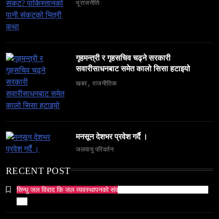
भूराजनीति
गृहमन्त्री र गृहसचिव चढ्ने सरकारी
समाज
सवारीसाधनबाट समेत कालो सिसा हटाइयो
६ महिनामा ३३३ विदेशी नागरिक निष्कासित — ओभरस्टे,
गैरकानुनी गतिविधि र धर्म प्रचारसम्म
खबर
राजनीतिक
May 6, 2024
मनसून देशभर प्रवेश गर्दै ।
जलवायु परिवर्तन
व्यापार-व्यवसाय
समाज
RECENT POST
टक्सारको परम्परागत धातु उद्योग संकटमा
सिन्धु जल विवाद कि जल व्यवस्थापनको संकट? पाकिस्तानको पानी संकटको भित्री
May 6, 2024
कथा