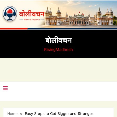
Skip
to
content
बाेलीवचन
RisingMadhesh
Home
Easy Steps to Get Bigger and Stronger