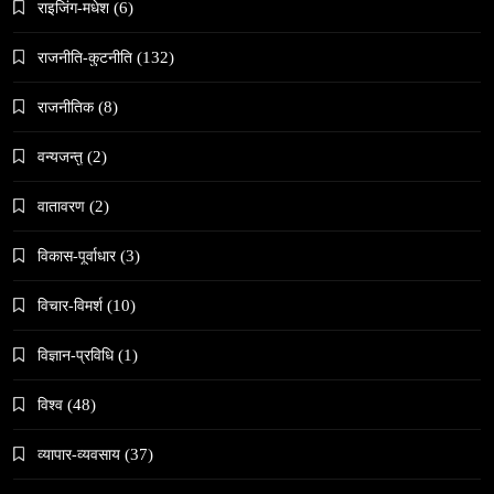
May 6, 2024
राइजिंग-मधेश
(6)
राजनीति-कुटनीति
(132)
राजनीतिक
(8)
वन्यजन्तु
(2)
समाज
वातावरण
(2)
काठमाडौँमा चिरोत्थानसँगै होली पर्व शुभारम्भ
May 6, 2024
विकास-पूर्वाधार
(3)
विचार-विमर्श
(10)
विज्ञान-प्रविधि
(1)
विश्व
(48)
संस्कृति
महाशिवरात्री गहिरो आध्यात्मिक यात्रा
व्यापार-व्यवसाय
(37)
May 6, 2024