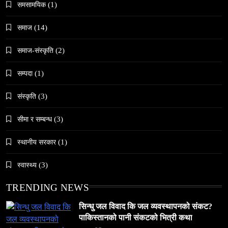
समसामयिक
(1)
समाज
(14)
समाज-संस्कृति
(2)
समाज
सम्पदा
(1)
जनकपुरधाममा ‘मधेस प्रादेशिक ललितकला प्रदर्शनी
२०८२’ सुरु
संस्कृति
(3)
May 6, 2024
सीमा र सम्बन्ध
(3)
स्थानीय सरकार
(1)
स्वास्थ्य
(3)
समाज
TRENDING NEWS
अलउला: साउदी अरबको रेगिस्तानी मोती र सांस्कृतिक
सम्पदाको केन्द्र
सिन्धु जल विवाद कि जल व्यवस्थापनको संकट?
पाकिस्तानको पानी संकटको भित्री कथा
May 6, 2024