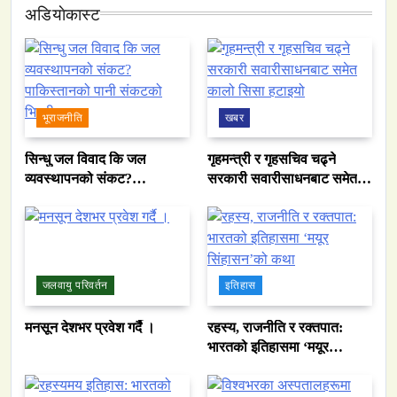
अडियाेकास्ट
भूराजनीति
खबर
सिन्धु जल विवाद कि जल
गृहमन्त्री र गृहसचिव चढ्ने
व्यवस्थापनको संकट?
सरकारी सवारीसाधनबाट समेत
पाकिस्तानको पानी संकटको
कालो सिसा हटाइयो
भित्री कथा
जलवायु परिवर्तन
इतिहास
मनसून देशभर प्रवेश गर्दै ।
रहस्य, राजनीति र रक्तपात:
भारतको इतिहासमा ‘मयूर
सिंहासन’को कथा