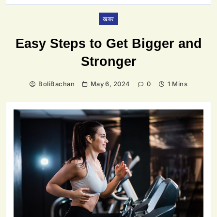
खबर
Easy Steps to Get Bigger and
Stronger
BoliBachan
May 6, 2024
0
1 Mins