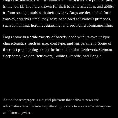
जनकपुर सहित तराई मधेसका विभिन्न स्थानहरूमा पर्व छठ
in the world. They are known for their loyalty, affection, and ability
सम्पन्न
to form strong bonds with their owners. Dogs are descended from
May 6, 2024
wolves, and over time, they have been bred for various purposes,
such as hunting, herding, guarding, and providing companionship.
Dogs come in a wide variety of breeds, each with its own unique
characteristics, such as size, coat type, and temperament. Some of
the most popular dog breeds include Labrador Retrievers, German
Shepherds, Golden Retrievers, Bulldog, Poodle, and Beagle.
संस्कृति
आज साँझ अस्ताउँदो सूर्यलाई अर्घ्य
May 6, 2024
An online newspaper is a digital platform that delivers news and
information over the internet, allowing readers to access articles anytime
समाज
and from anywhere.
महाकुम्भ मेलामा भाइरल भएकी युवती मोनालिसाले गरिन्-