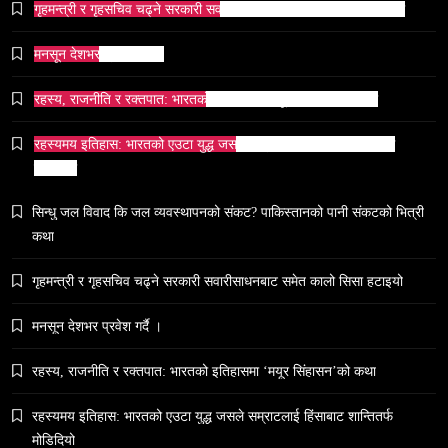
गृहमन्त्री र गृहसचिव चढ्ने सरकारी सवारीसाधनबाट समेत कालो सिसा हटाइयो
मनसून देशभर प्रवेश गर्दै ।
रहस्य, राजनीति र रक्तपात: भारतको इतिहासमा ‘मयूर सिंहासन’को कथा
समाज
भारतको सांस्कृतिक सम्पत्ति पुनर्स्थापना कूटनीति: एक नयाँ
रहस्यमय इतिहास: भारतको एउटा युद्ध जसले सम्राटलाई हिंसाबाट शान्तितर्फ
वैश्विक अभियान
मोडिदियो
May 6, 2024
सिन्धु जल विवाद कि जल व्यवस्थापनको संकट? पाकिस्तानको पानी संकटको भित्री
कथा
गृहमन्त्री र गृहसचिव चढ्ने सरकारी सवारीसाधनबाट समेत कालो सिसा हटाइयो
समाज
मनसून देशभर प्रवेश गर्दै ।
५० लाख’ शुल्कको वास्तविकता: अल्टर्नेटिभ B-स्कूलहरूले
नदेखाउने कठोर सत्य
रहस्य, राजनीति र रक्तपात: भारतको इतिहासमा ‘मयूर सिंहासन’को कथा
May 6, 2024
रहस्यमय इतिहास: भारतको एउटा युद्ध जसले सम्राटलाई हिंसाबाट शान्तितर्फ
मोडिदियो