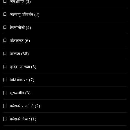
जनआवाज
(3)
May 6, 2024
जलवायु परिवर्तन
(2)
टेक्नोलोजी
(4)
पाँडकास्ट
(6)
समाज
पालिका
(58)
वेव स्टोरी डिजिटल कथाको नयाँ रूप
प्रदेश-पालिका
(5)
May 6, 2024
भिडियाेकास्ट
(7)
भूराजनीति
(3)
मधेशकाे राजनीति
(7)
संस्कृति
मधेशकाे विचार
(1)
हुम्लामा चैतलो पर्वको रौनक, सांस्कृतिक कार्यक्रम सम्पन्न