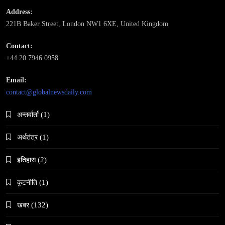
मुस्लिम प्रेमीसँग विवाह
Address:
221B Baker Street, London NW1 6XE, United Kingdom
May 6, 2024
Contact:
+44 20 7946 0958
Email:
contact@globalnewsdaily.com
समाज-संस्कृति
भारतको इतिहासमा पहिलोपटक मृत्यु इच्छाको अनुमति
अन्तर्वार्ता
(1)
May 6, 2024
अर्थतंत्र
(1)
इतिहास
(2)
कुटनीति
(1)
खबर
(132)
समाज
नेपालमा गोरखकाली पूजाको विशेष महत्व