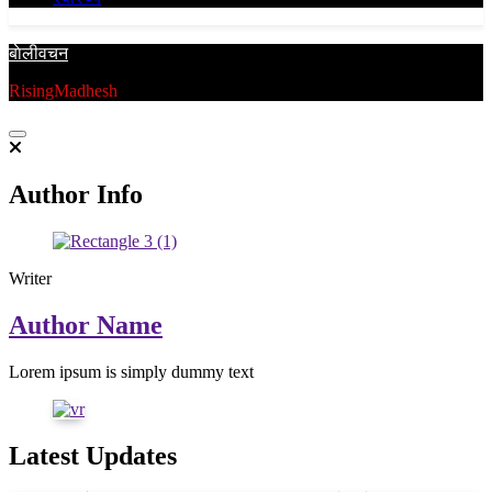
बाेलीवचन
RisingMadhesh
Author Info
Writer
Author Name
Lorem ipsum is simply dummy text
Latest Updates