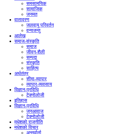
समसामयिक
सामाजिक
जनमत
वातावरण
जलवायु परिवर्तन
वन्यजन्तु
आलेख
समाज-संस्कृति
समाज
जीवन-शैली
सम्पदा
संस्कृति
साहित्य
अर्थतंत्र
सीमा-व्यापार
व्यापार-व्यवसाय
विज्ञान-प्रविधि
टेक्नोलोजी
इतिहास
विज्ञान-प्रविधि
जनआवाज
टेक्नोलोजी
मधेशकाे राजनीति
मधेशकाे विचार
अन्तर्वार्ता