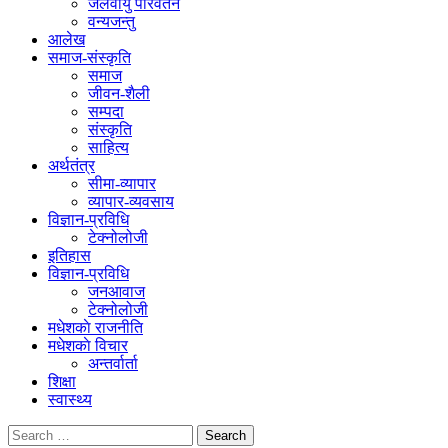
जलवायु परिवर्तन
वन्यजन्तु
आलेख
समाज-संस्कृति
समाज
जीवन-शैली
सम्पदा
संस्कृति
साहित्य
अर्थतंत्र
सीमा-व्यापार
व्यापार-व्यवसाय
विज्ञान-प्रविधि
टेक्नोलोजी
इतिहास
विज्ञान-प्रविधि
जनआवाज
टेक्नोलोजी
मधेशकाे राजनीति
मधेशकाे विचार
अन्तर्वार्ता
शिक्षा
स्वास्थ्य