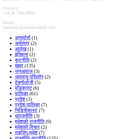
Contact:
+44 20 7946 0958
Email:
contact@globalnewsdaily.com
अन्तर्वार्ता
(1)
अर्थतंत्र
(2)
आलेख
(1)
इतिहास
(2)
कुटनीति
(2)
खबर
(135)
जनआवाज
(3)
जलवायु परिवर्तन
(2)
टेक्नोलोजी
(5)
पाँडकास्ट
(6)
पालिका
(61)
प्रदेश
(1)
प्रदेश-पालिका
(7)
भिडियाेकास्ट
(7)
भूराजनीति
(3)
मधेशकाे राजनीति
(9)
मधेशकाे विचार
(2)
राइजिंग-मधेश
(7)
राजनीति-कुटनीति
(135)