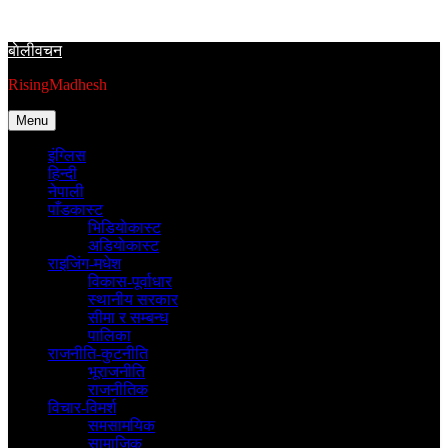
Skip
to
बाेलीवचन
content
RisingMadhesh
Menu
इंग्लिस
हिन्दी
नेपाली
पाँडकास्ट
भिडियाेकास्ट
अडियाेकास्ट
राइजिंग-मधेश
विकास-पूर्वाधार
स्थानीय सरकार
सीमा र सम्बन्ध
पालिका
राजनीति-कुटनीति
भूराजनीति
राजनीतिक
विचार-विमर्श
समसामयिक
सामाजिक