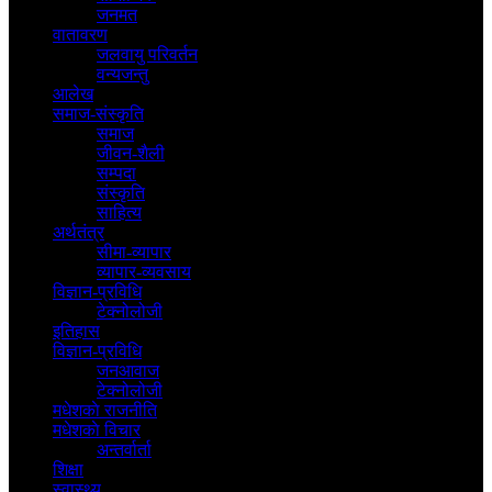
जनमत
वातावरण
जलवायु परिवर्तन
वन्यजन्तु
आलेख
समाज-संस्कृति
समाज
जीवन-शैली
सम्पदा
संस्कृति
साहित्य
अर्थतंत्र
सीमा-व्यापार
व्यापार-व्यवसाय
विज्ञान-प्रविधि
टेक्नोलोजी
इतिहास
विज्ञान-प्रविधि
जनआवाज
टेक्नोलोजी
मधेशकाे राजनीति
मधेशकाे विचार
अन्तर्वार्ता
शिक्षा
स्वास्थ्य