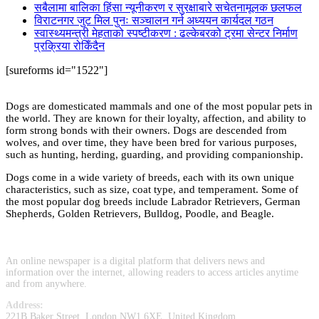
सबैलामा बालिका हिंसा न्यूनीकरण र सुरक्षाबारे सचेतनामूलक छलफल
विराटनगर जुट मिल पुनः सञ्चालन गर्न अध्ययन कार्यदल गठन
स्वास्थ्यमन्त्री मेहताको स्पष्टीकरण : ढल्केबरको ट्रमा सेन्टर निर्माण
प्रक्रिया रोकिँदैन
[sureforms id="1522"]
Dogs are domesticated mammals and one of the most popular pets in
the world. They are known for their loyalty, affection, and ability to
form strong bonds with their owners. Dogs are descended from
wolves, and over time, they have been bred for various purposes,
such as hunting, herding, guarding, and providing companionship.
Dogs come in a wide variety of breeds, each with its own unique
characteristics, such as size, coat type, and temperament. Some of
the most popular dog breeds include Labrador Retrievers, German
Shepherds, Golden Retrievers, Bulldog, Poodle, and Beagle.
An online newspaper is a digital platform that delivers news and
information over the internet, allowing readers to access articles anytime
and from anywhere.
Address:
221B Baker Street, London NW1 6XE, United Kingdom