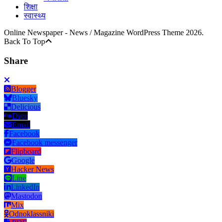
शिक्षा
स्वास्थ्य
Online Newspaper - News / Magazine WordPress Theme 2026.
Back To Top
Share
Blogger
Bluesky
Delicious
Digg
Email
Facebook
Facebook messenger
Flipboard
Google
Hacker News
Line
LinkedIn
Mastodon
Mix
Odnoklassniki