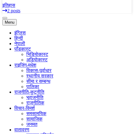
इतिहास
2 posts
Menu
इंग्लिस
हिन्दी
नेपाली
पाँडकास्ट
भिडियाेकास्ट
अडियाेकास्ट
राइजिंग-मधेश
विकास-पूर्वाधार
स्थानीय सरकार
सीमा र सम्बन्ध
पालिका
राजनीति-कुटनीति
भूराजनीति
राजनीतिक
विचार-विमर्श
समसामयिक
सामाजिक
जनमत
वातावरण