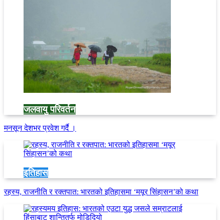
जलवायु परिवर्तन
मनसून देशभर प्रवेश गर्दै ।
इतिहास
रहस्य, राजनीति र रक्तपात: भारतको इतिहासमा ‘मयूर सिंहासन’को कथा