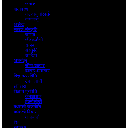
जनमत
वातावरण
जलवायु परिवर्तन
वन्यजन्तु
आलेख
समाज-संस्कृति
समाज
जीवन-शैली
सम्पदा
संस्कृति
साहित्य
अर्थतंत्र
सीमा-व्यापार
व्यापार-व्यवसाय
विज्ञान-प्रविधि
टेक्नोलोजी
इतिहास
विज्ञान-प्रविधि
जनआवाज
टेक्नोलोजी
मधेशकाे राजनीति
मधेशकाे विचार
अन्तर्वार्ता
शिक्षा
स्वास्थ्य