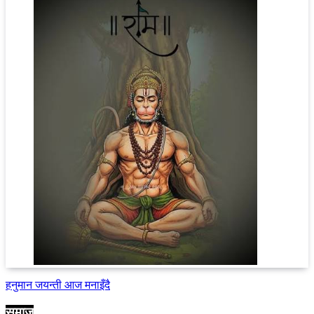
हनुमान जयन्ती आज मनाइँदै
समाज