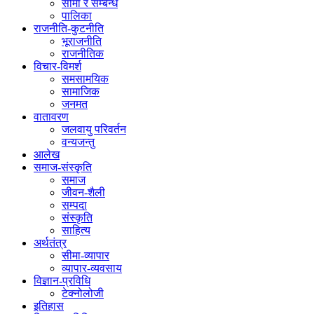
सीमा र सम्बन्ध
पालिका
राजनीति-कुटनीति
भूराजनीति
राजनीतिक
विचार-विमर्श
समसामयिक
सामाजिक
जनमत
वातावरण
जलवायु परिवर्तन
वन्यजन्तु
आलेख
समाज-संस्कृति
समाज
जीवन-शैली
सम्पदा
संस्कृति
साहित्य
अर्थतंत्र
सीमा-व्यापार
व्यापार-व्यवसाय
विज्ञान-प्रविधि
टेक्नोलोजी
इतिहास