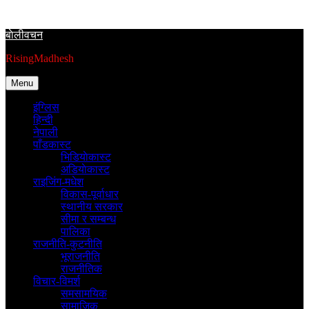
Skip
to
बाेलीवचन
content
RisingMadhesh
Menu
इंग्लिस
हिन्दी
नेपाली
पाँडकास्ट
भिडियाेकास्ट
अडियाेकास्ट
राइजिंग-मधेश
विकास-पूर्वाधार
स्थानीय सरकार
सीमा र सम्बन्ध
पालिका
राजनीति-कुटनीति
भूराजनीति
राजनीतिक
विचार-विमर्श
समसामयिक
सामाजिक