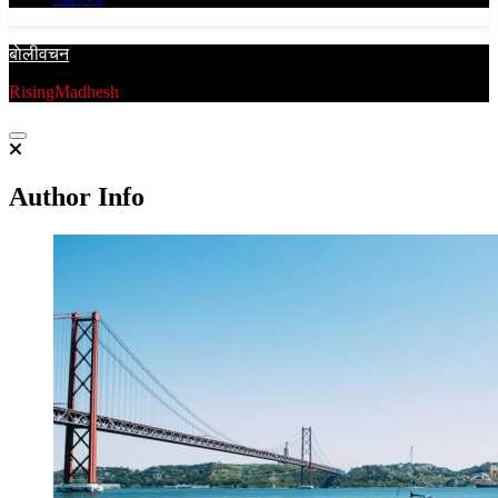
बाेलीवचन
RisingMadhesh
Author Info