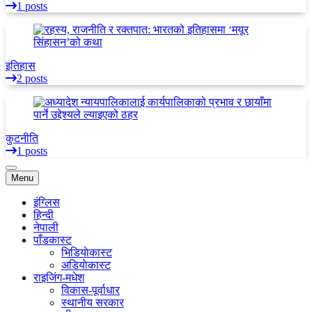
1 posts
इतिहास
2 posts
कुटनीति
1 posts
Menu
इंग्लिस
हिन्दी
नेपाली
पाँडकास्ट
भिडियाेकास्ट
अडियाेकास्ट
राइजिंग-मधेश
विकास-पूर्वाधार
स्थानीय सरकार