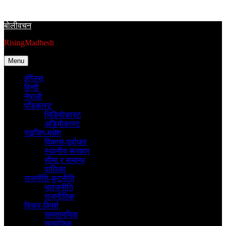
Skip
to
बाेलीवचन
content
RisingMadhesh
Menu
इंग्लिस
हिन्दी
नेपाली
पाँडकास्ट
भिडियाेकास्ट
अडियाेकास्ट
राइजिंग-मधेश
विकास-पूर्वाधार
स्थानीय सरकार
सीमा र सम्बन्ध
पालिका
राजनीति-कुटनीति
भूराजनीति
राजनीतिक
विचार-विमर्श
समसामयिक
सामाजिक