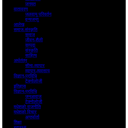
जनमत
वातावरण
जलवायु परिवर्तन
वन्यजन्तु
आलेख
समाज-संस्कृति
समाज
जीवन-शैली
सम्पदा
संस्कृति
साहित्य
अर्थतंत्र
सीमा-व्यापार
व्यापार-व्यवसाय
विज्ञान-प्रविधि
टेक्नोलोजी
इतिहास
विज्ञान-प्रविधि
जनआवाज
टेक्नोलोजी
मधेशकाे राजनीति
मधेशकाे विचार
अन्तर्वार्ता
शिक्षा
स्वास्थ्य