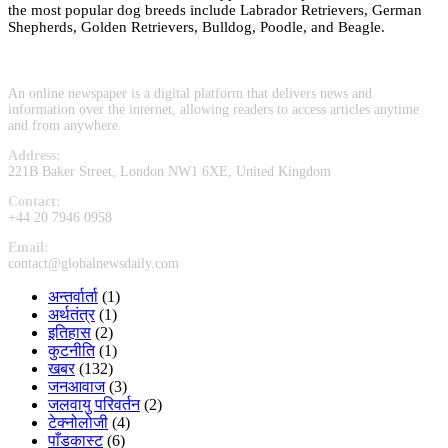
the most popular dog breeds include Labrador Retrievers, German
Shepherds, Golden Retrievers, Bulldog, Poodle, and Beagle.
An online newspaper is a digital platform that delivers news and
information over the internet, allowing readers to access articles anytime
and from anywhere.
Address:
221B Baker Street, London NW1 6XE, United Kingdom
Contact:
+44 20 7946 0958
Email:
contact@globalnewsdaily.com
अन्तर्वार्ता
(1)
अर्थतंत्र
(1)
इतिहास
(2)
कुटनीति
(1)
खबर
(132)
जनआवाज
(3)
जलवायु परिवर्तन
(2)
टेक्नोलोजी
(4)
पाँडकास्ट
(6)