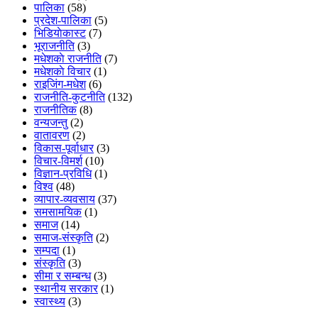
पालिका
(58)
प्रदेश-पालिका
(5)
भिडियाेकास्ट
(7)
भूराजनीति
(3)
मधेशकाे राजनीति
(7)
मधेशकाे विचार
(1)
राइजिंग-मधेश
(6)
राजनीति-कुटनीति
(132)
राजनीतिक
(8)
वन्यजन्तु
(2)
वातावरण
(2)
विकास-पूर्वाधार
(3)
विचार-विमर्श
(10)
विज्ञान-प्रविधि
(1)
विश्व
(48)
व्यापार-व्यवसाय
(37)
समसामयिक
(1)
समाज
(14)
समाज-संस्कृति
(2)
सम्पदा
(1)
संस्कृति
(3)
सीमा र सम्बन्ध
(3)
स्थानीय सरकार
(1)
स्वास्थ्य
(3)