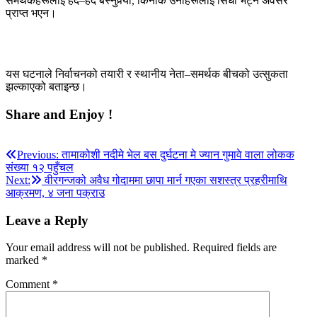
समर्थकहरूलाई हेर्दै–हेर्दै बस्नुपर्‍यो, किनकि उनीहरूलाई सिधा भेट्ने अवसर
प्राप्त भएन।
यस घटनाले निर्वाचनको तयारी र स्थानीय नेता–समर्थक बीचको उत्सुकता
झल्काएको बताइन्छ।
Share and Enjoy !
Post
Previous:
तामाकोशी नदीमे भेल बस दुर्घटना मे ज्यान गुमावे वाला लोकक
संख्या १२ पहुँचल
navigation
Next:
वीरगन्जको अवैध गोदाममा छापा मार्न गएका सशस्त्र प्रहरीमाथि
आक्रमण, ४ जना पक्राउ
Leave a Reply
Your email address will not be published.
Required fields are
marked
*
Comment
*