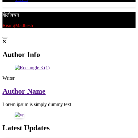
बाेलीवचन
RisingMadhesh
Author Info
Writer
Author Name
Lorem ipsum is simply dummy text
Latest Updates