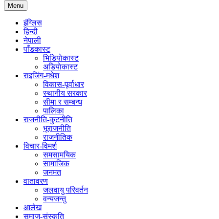
Menu
इंग्लिस
हिन्दी
नेपाली
पाँडकास्ट
भिडियाेकास्ट
अडियाेकास्ट
राइजिंग-मधेश
विकास-पूर्वाधार
स्थानीय सरकार
सीमा र सम्बन्ध
पालिका
राजनीति-कुटनीति
भूराजनीति
राजनीतिक
विचार-विमर्श
समसामयिक
सामाजिक
जनमत
वातावरण
जलवायु परिवर्तन
वन्यजन्तु
आलेख
समाज-संस्कृति