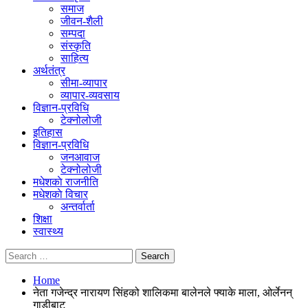
समाज
जीवन-शैली
सम्पदा
संस्कृति
साहित्य
अर्थतंत्र
सीमा-व्यापार
व्यापार-व्यवसाय
विज्ञान-प्रविधि
टेक्नोलोजी
इतिहास
विज्ञान-प्रविधि
जनआवाज
टेक्नोलोजी
मधेशकाे राजनीति
मधेशकाे विचार
अन्तर्वार्ता
शिक्षा
स्वास्थ्य
Home
नेता गजेन्द्र नारायण सिंहको शालिकमा बालेनले फ्याके माला, ओर्लेनन्
गाडीबाट