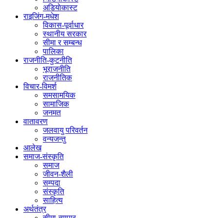
अडियाेकास्ट
राइजिंग-मधेश
विकास-पूर्वाधार
स्थानीय सरकार
सीमा र सम्बन्ध
पालिका
राजनीति-कुटनीति
भूराजनीति
राजनीतिक
विचार-विमर्श
समसामयिक
सामाजिक
जनमत
वातावरण
जलवायु परिवर्तन
वन्यजन्तु
आलेख
समाज-संस्कृति
समाज
जीवन-शैली
सम्पदा
संस्कृति
साहित्य
अर्थतंत्र
सीमा-व्यापार