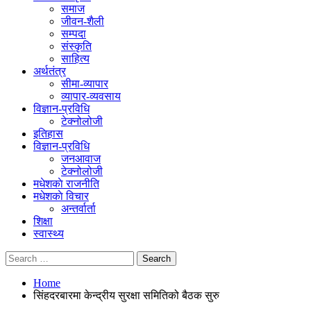
समाज
जीवन-शैली
सम्पदा
संस्कृति
साहित्य
अर्थतंत्र
सीमा-व्यापार
व्यापार-व्यवसाय
विज्ञान-प्रविधि
टेक्नोलोजी
इतिहास
विज्ञान-प्रविधि
जनआवाज
टेक्नोलोजी
मधेशकाे राजनीति
मधेशकाे विचार
अन्तर्वार्ता
शिक्षा
स्वास्थ्य
Home
सिंहदरबारमा केन्द्रीय सुरक्षा समितिको बैठक सुरु