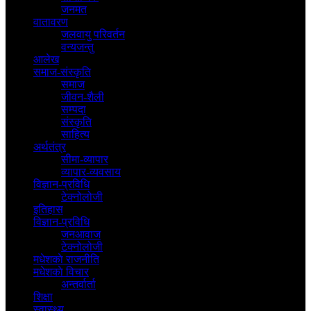
जनमत
वातावरण
जलवायु परिवर्तन
वन्यजन्तु
आलेख
समाज-संस्कृति
समाज
जीवन-शैली
सम्पदा
संस्कृति
साहित्य
अर्थतंत्र
सीमा-व्यापार
व्यापार-व्यवसाय
विज्ञान-प्रविधि
टेक्नोलोजी
इतिहास
विज्ञान-प्रविधि
जनआवाज
टेक्नोलोजी
मधेशकाे राजनीति
मधेशकाे विचार
अन्तर्वार्ता
शिक्षा
स्वास्थ्य