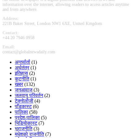
information over the internet, allowing readers to access articles anytime
and from anywhere.
Address:
221B Baker Street, London NW1 6XE, United Kingdom
Contact:
+44 20 7946 0958
Email:
contact@globalnewsdaily.com
अन्तर्वार्ता
(1)
अर्थतंत्र
(1)
इतिहास
(2)
कुटनीति
(1)
खबर
(132)
जनआवाज
(3)
जलवायु परिवर्तन
(2)
टेक्नोलोजी
(4)
पाँडकास्ट
(6)
पालिका
(58)
प्रदेश-पालिका
(5)
भिडियाेकास्ट
(7)
भूराजनीति
(3)
मधेशकाे राजनीति
(7)