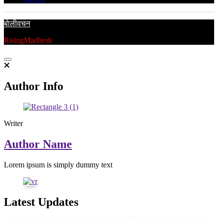
बाेलीवचन
RisingMadhesh
Author Info
Writer
Author Name
Lorem ipsum is simply dummy text
Latest Updates