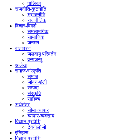
पालिका
राजनीति-कुटनीति
भूराजनीति
राजनीतिक
विचार-विमर्श
समसामयिक
सामाजिक
जनमत
वातावरण
जलवायु परिवर्तन
वन्यजन्तु
आलेख
समाज-संस्कृति
समाज
जीवन-शैली
सम्पदा
संस्कृति
साहित्य
अर्थतंत्र
सीमा-व्यापार
व्यापार-व्यवसाय
विज्ञान-प्रविधि
टेक्नोलोजी
इतिहास
विज्ञान-प्रविधि