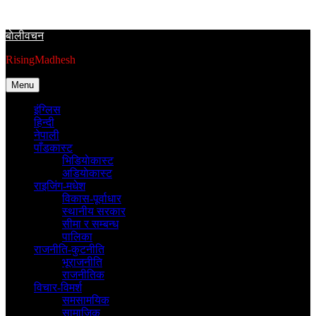
Skip
to
बाेलीवचन
content
RisingMadhesh
Menu
इंग्लिस
हिन्दी
नेपाली
पाँडकास्ट
भिडियाेकास्ट
अडियाेकास्ट
राइजिंग-मधेश
विकास-पूर्वाधार
स्थानीय सरकार
सीमा र सम्बन्ध
पालिका
राजनीति-कुटनीति
भूराजनीति
राजनीतिक
विचार-विमर्श
समसामयिक
सामाजिक