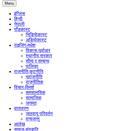
Menu
इंग्लिस
हिन्दी
नेपाली
पाँडकास्ट
भिडियाेकास्ट
अडियाेकास्ट
राइजिंग-मधेश
विकास-पूर्वाधार
स्थानीय सरकार
सीमा र सम्बन्ध
पालिका
राजनीति-कुटनीति
भूराजनीति
राजनीतिक
विचार-विमर्श
समसामयिक
सामाजिक
जनमत
वातावरण
जलवायु परिवर्तन
वन्यजन्तु
आलेख
समाज-संस्कृति