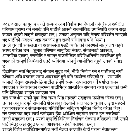
२०८२ साल फागुन २१ गते सम्पन्न आम निर्वाचनमा नेपाली कांग्रेसले अपेक्षित
परिणाम प्राप्त गर्न नसके पनि पार्टीले आफ्नो राजनीतिक उपस्थिति कायम राख्न
सफल भएको शाहले बताएका छन्। उनका अनुसार यदि नेतृत्व परिवर्तन नभएको
भए पार्टीको अवस्था अझ कमजोर हुन सक्ने सम्भावना पनि थियो।
उनले चुनावी सफलता वा असफलता एउटै व्यक्तिको कारणले मात्र तय नहुने
स्पष्ट पारेका छन्। चुनाव परिणाम सामूहिक नेतृत्व, संगठनको अवस्था,
आन्तरिक एकता, रणनीति र समग्र राजनीतिक परिस्थितिसँग सम्बन्धित हुने
भएकाले सम्पूर्ण जिम्मेवारी एउटै व्यक्तिमा थोपर्नु न्यायोचित नहुने उनको भनाइ
छ।
विज्ञप्तिमा नयाँ नेतृत्वलाई संगठन सुदृढ गर्न, नीति निर्माण गर्न र पार्टीलाई नयाँ
ढाँचामा अघि बढाउन समय आवश्यक हुने पनि उल्लेख गरिएको छ। सभापति
थापाले नेतृत्व सम्हालेपछि पार्टीलाई पूर्ण रूपमा रूपान्तरण गर्ने पर्याप्त समय
नपाएको र निर्वाचनका क्रममा पार्टीभित्र आन्तरिक समन्वय तथा एकताको कमी
पनि देखिएको शाहले बताएका छन्।
यस सन्दर्भमा उनले युवा नेता नयन सिंह महरको उदाहरण उल्लेख गरेका छन्।
उनका अनुसार पूर्व सभापति शेरबहादुर देउवाले सात पटक चुनाव लड्दा महरले
प्रचारप्रसार र संगठनात्मक गतिविधिमा सक्रिय भूमिका निर्वाह गरेका थिए।
तर यसपटक महर स्वयं उम्मेदवार हुँदा अपेक्षित सहयोग प्राप्त हुन नसकेको
उनले बताएका छन्। यस्तो प्रवृत्ति विभिन्न निर्वाचन क्षेत्रमा देखिएको भन्दै उनले
पार्टीभित्र अझ सुदृढ एकता आवश्यक रहेको बताएका छन्।
शाहले विशेष महाधिवेशनमार्फत नयाँ नेतृत्व आएपछि केही पुराना नेताहरूमा