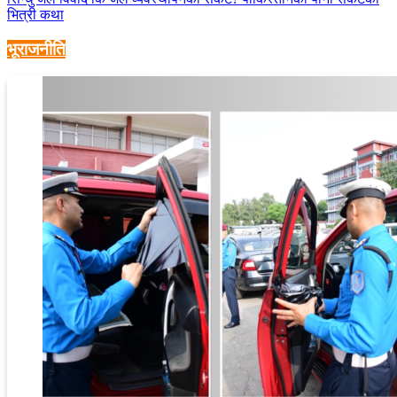
भित्री कथा
भूराजनीति