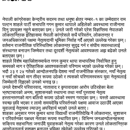
नेपाली कांग्रेसका केन्द्रीय सदस्य तथा धनुषा क्षेत्र नम्बर–१ का उम्मेदवार राम
पल्टन शाहले पार्टी सभापति गगन कुमार थापाले अहिलेको अवस्थामा राजीनामा
दिनु उपयुक्त नहुने बताएका छन्। उनले जारी गरेको प्रेस विज्ञप्तिमा नेपालको
लोकतान्त्रिक इतिहासमा नेपाली कांग्रेसले सधैं परिवर्तन, लोकतन्त्र र
जनअधिकारको पक्षमा नेतृत्वदायी भूमिका निर्वाह गर्दै आएको उल्लेख गरेका छन्।
वर्तमान राजनीतिक परिस्थितिमा लोकतन्त्र सुदृढ गर्न र संघीय व्यवस्थालाई
संस्थागत बनाउन जिम्मेवार तथा दूरदर्शी नेतृत्वको आवश्यकता अझ बढेको उनले
बताएका छन्।
शाहले विशेष महाधिवेशनमार्फत गगन कुमार थापा सभापतिमा निर्वाचित हुनु
समयको माग र ऐतिहासिक आवश्यकताको परिणाम भएको उल्लेख गरेका छन्।
भदौ २३ र २४ गतेको आन्दोलनपछि देशमा नयाँ राजनीतिक संस्कार, नयाँ नेतृत्व
र नयाँ सोचको माग तीव्र रूपमा उठेको र त्यसको परिणामस्वरूप युवा नेतृत्वलाई
जिम्मेवारी दिइएको उनको भनाइ छ।
उनले देशभरि परिवारवाद, नातावाद र कृपावादका आरोप उठिरहेका बेला
भ्रष्टाचारको अन्त्य, सुशासनको स्थापना तथा नयाँ पुस्तामा नेतृत्व
हस्तान्तरणको माग बलियो रूपमा उठेको स्मरण गराएका छन्। यस्तो अवस्थामा
स्वच्छ छवि भएका र लामो समयदेखि परिवर्तनको पक्षमा आवाज उठाउँदै आएका
युवालाई नेतृत्वमा ल्याउनु अपरिहार्य भएको उनले बताए।
शाहका अनुसार गगन कुमार थापा विद्यार्थी राजनीतिदेखि नै लोकतन्त्र, सुशासन
र परिवर्तनका पक्षधर नेताका रूपमा स्थापित छन्। विभिन्न जनआन्दोलनहरूमा
सक्रिय सहभागिता जनाउँदै युवाहरूको नेतृत्व गरेका कारण उनले लोकतान्त्रिक
आन्दोलनलाई सशक्त बनाउन भूमिका खेलेको उल्लेख गरिएको छ।