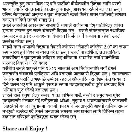
असन्तुष्टि हुनु स्वाभाविक भए पनि पार्टीको दीर्घकालीन हितका लागि यस्तो
भावना त्यागेर संगठनलाई एकताबद्ध बनाउनु आवश्यक रहेको बताएका छन्।
वरिष्ठ नेताहरूको अनुभव र युवा नेतृत्वको ऊर्जा मिलेर मात्र पार्टीलाई सशक्त
बनाउन सकिने उनको भनाइ छ।
उनले अहिलेको अवस्थामा सभापति थापाले राजीनामा दिए पार्टीभित्र शक्ति
शून्यता उत्पन्न हुन सक्ने चेतावनी दिएका छन्। यसले संगठनात्मक स्थायित्व
कमजोर बनाउने र अनावश्यक विभाजन सिर्जना गर्ने सम्भावना रहेको उनले
उल्लेख गरेका छन्।
शाहले गगन थापाको नेतृत्वमा नेपाली कांग्रेस “नेपाली कांग्रेस 2.0” का रूपमा
रूपान्तरण हुने विश्वास व्यक्त गरेका छन्। उनले पारदर्शिता, उत्तरदायित्व,
समावेशिता र युवाहरूको सक्रिय सहभागितामा आधारित नयाँ राजनीतिक
संस्कार विकास गरिने बताए।
यसैबीच उनले आफूले पनि २०८२ सालको आम निर्वाचनपछि नयाँ ढंगले
जनतासँग संवादको प्रक्रिया अघि बढाएको जानकारी दिएका छन्। सामान्यतया
निर्वाचनमा पराजित भएपछि उम्मेदवारहरूले औपचारिक सन्देशमार्फत धन्यवाद
दिने चलन भए पनि आफूले प्रत्यक्ष रूपमा मतदाताहरूबीच पुगेर धन्यवाद दिने
अभियान सुरु गरेको बताएका छन्।
शाहले हाल धनुषा क्षेत्र नम्बर–१ का विभिन्न गाउँ, बस्ती र समुदायमा पुगेर
मतदातासँग भेटघाट गर्दै उनीहरूको अपेक्षा, सुझाव र आवश्यकताबारे जानकारी
लिइरहेको बताए। चुनावमा विजयी नभए पनि जनताप्रति आफ्नो दायित्व समाप्त
नभएको उल्लेख गर्दै उनले जनताको समस्या समाधानका लागि विभिन्न तहमा
वकालत गरिरहने प्रतिबद्धता व्यक्त गरेका छन्।
Share and Enjoy !