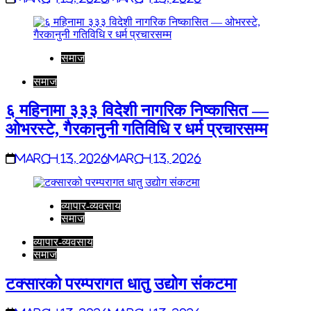
समाज
समाज
६ महिनामा ३३३ विदेशी नागरिक निष्कासित —
ओभरस्टे, गैरकानुनी गतिविधि र धर्म प्रचारसम्म
March 13, 2026
March 13, 2026
व्यापार-व्यवसाय
समाज
व्यापार-व्यवसाय
समाज
टक्सारको परम्परागत धातु उद्योग संकटमा