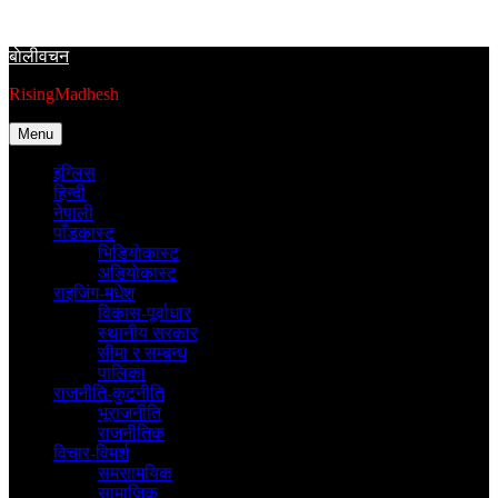
Skip
to
बाेलीवचन
content
RisingMadhesh
Menu
इंग्लिस
हिन्दी
नेपाली
पाँडकास्ट
भिडियाेकास्ट
अडियाेकास्ट
राइजिंग-मधेश
विकास-पूर्वाधार
स्थानीय सरकार
सीमा र सम्बन्ध
पालिका
राजनीति-कुटनीति
भूराजनीति
राजनीतिक
विचार-विमर्श
समसामयिक
सामाजिक