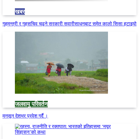
खबर
गृहमन्त्री र गृहसचिव चढ्ने सरकारी सवारीसाधनबाट समेत कालो सिसा हटाइयो
जलवायु परिवर्तन
मनसून देशभर प्रवेश गर्दै ।