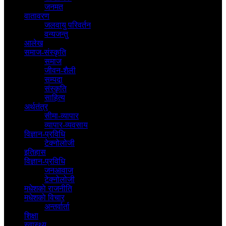
जनमत
वातावरण
जलवायु परिवर्तन
वन्यजन्तु
आलेख
समाज-संस्कृति
समाज
जीवन-शैली
सम्पदा
संस्कृति
साहित्य
अर्थतंत्र
सीमा-व्यापार
व्यापार-व्यवसाय
विज्ञान-प्रविधि
टेक्नोलोजी
इतिहास
विज्ञान-प्रविधि
जनआवाज
टेक्नोलोजी
मधेशकाे राजनीति
मधेशकाे विचार
अन्तर्वार्ता
शिक्षा
स्वास्थ्य