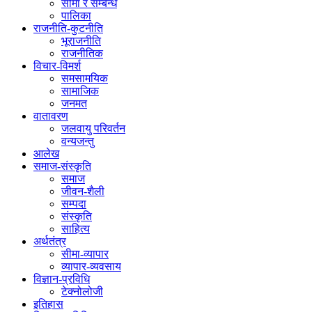
सीमा र सम्बन्ध
पालिका
राजनीति-कुटनीति
भूराजनीति
राजनीतिक
विचार-विमर्श
समसामयिक
सामाजिक
जनमत
वातावरण
जलवायु परिवर्तन
वन्यजन्तु
आलेख
समाज-संस्कृति
समाज
जीवन-शैली
सम्पदा
संस्कृति
साहित्य
अर्थतंत्र
सीमा-व्यापार
व्यापार-व्यवसाय
विज्ञान-प्रविधि
टेक्नोलोजी
इतिहास