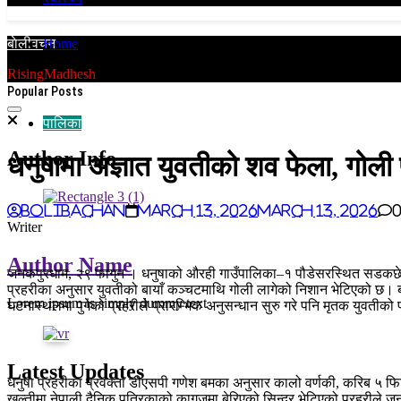
बाेलीवचन
Home
धनुषामा अज्ञात युवतीको शव फेला, गोली प्रहार गरी हत्या गरिएको आशंका
RisingMadhesh
Popular Posts
पालिका
Author Info
धनुषामा अज्ञात युवतीको शव फेला, गोली
BoliBachan
March 13, 2026
March 13, 2026
Writer
Author Name
जनकपुरधाम, २९ फागुन । धनुषाको औरही गाउँपालिका–१ पौडेसरस्थित सडकछेउ 
प्रहरीका अनुसार युवतीको बायाँ कञ्चटमाथि गोली लागेको निशान भेटिएको छ। बा
Lorem ipsum is simply dummy text
घटनास्थलमा पुगेको प्रहरीले प्रारम्भिक अनुसन्धान सुरु गरे पनि मृतक युवतीक
Latest Updates
धनुषा प्रहरीका प्रवक्ता डीएसपी गणेश बमका अनुसार कालो वर्णकी, करिब ५ फिट 
खल्तीमा नेपाली दैनिक पत्रिकाको कागजमा बेरिएको सिन्दूर भेटिएको प्रहरीले 