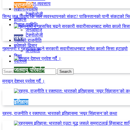
व्यापार-व्यवसाय
भूराजनीति
विज्ञान-प्रविधि
टेक्नोलोजी
सिन्धु जल विवाद कि जल व्यवस्थापनको संकट? पाकिस्तानको पानी संकटको भि
इतिहास
विज्ञान-प्रविधि
जनआवाज
टेक्नोलोजी
खबर
मधेशकाे राजनीति
मधेशकाे विचार
गृहमन्त्री र गृहसचिव चढ्ने सरकारी सवारीसाधनबाट समेत कालो सिसा हटाइयो
अन्तर्वार्ता
शिक्षा
स्वास्थ्य
जलवायु परिवर्तन
मनसून देशभर प्रवेश गर्दै ।
इतिहास
रहस्य, राजनीति र रक्तपात: भारतको इतिहासमा ‘मयूर सिंहासन’को कथा