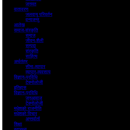
जनमत
वातावरण
जलवायु परिवर्तन
वन्यजन्तु
आलेख
समाज-संस्कृति
समाज
जीवन-शैली
सम्पदा
संस्कृति
साहित्य
अर्थतंत्र
सीमा-व्यापार
व्यापार-व्यवसाय
विज्ञान-प्रविधि
टेक्नोलोजी
इतिहास
विज्ञान-प्रविधि
जनआवाज
टेक्नोलोजी
मधेशकाे राजनीति
मधेशकाे विचार
अन्तर्वार्ता
शिक्षा
स्वास्थ्य