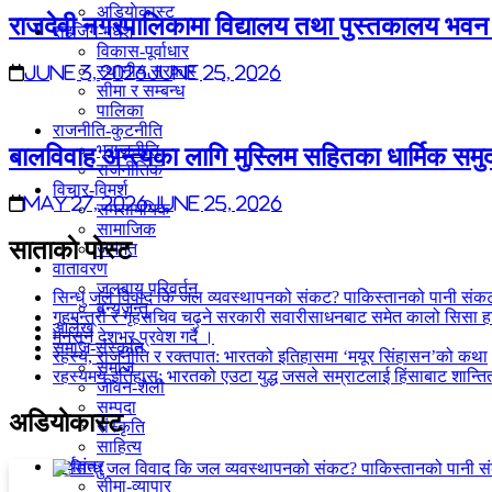
अडियाेकास्ट
राजदेवी नगरपालिकामा विद्यालय तथा पुस्तकालय भवन 
राइजिंग-मधेश
विकास-पूर्वाधार
स्थानीय सरकार
June 3, 2026
June 25, 2026
सीमा र सम्बन्ध
पालिका
राजनीति-कुटनीति
भूराजनीति
बालविवाह अन्त्यका लागि मुस्लिम सहितका धार्मिक समुद
राजनीतिक
विचार-विमर्श
May 27, 2026
June 25, 2026
समसामयिक
सामाजिक
साताकाे पाेस्ट
जनमत
वातावरण
जलवायु परिवर्तन
सिन्धु जल विवाद कि जल व्यवस्थापनको संकट? पाकिस्तानको पानी संक
वन्यजन्तु
गृहमन्त्री र गृहसचिव चढ्ने सरकारी सवारीसाधनबाट समेत कालो सिसा 
आलेख
मनसून देशभर प्रवेश गर्दै ।
समाज-संस्कृति
रहस्य, राजनीति र रक्तपात: भारतको इतिहासमा ‘मयूर सिंहासन’को कथा
समाज
रहस्यमय इतिहास: भारतको एउटा युद्ध जसले सम्राटलाई हिंसाबाट शान्तित
जीवन-शैली
सम्पदा
अडियाेकास्ट
संस्कृति
साहित्य
अर्थतंत्र
सीमा-व्यापार