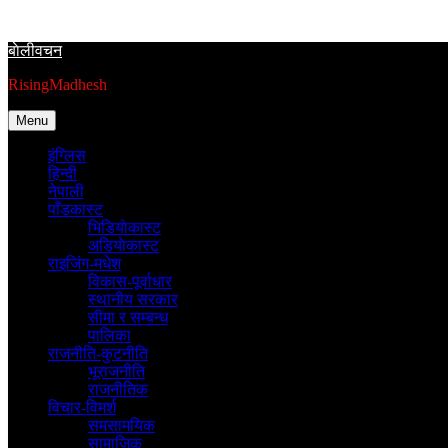
Skip
to
बाेलीवचन
content
RisingMadhesh
Menu
इंग्लिस
हिन्दी
नेपाली
पाँडकास्ट
भिडियाेकास्ट
अडियाेकास्ट
राइजिंग-मधेश
विकास-पूर्वाधार
स्थानीय सरकार
सीमा र सम्बन्ध
पालिका
राजनीति-कुटनीति
भूराजनीति
राजनीतिक
विचार-विमर्श
समसामयिक
सामाजिक