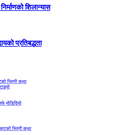
निर्माणको शिलान्यास
ायको प्रतिबद्धता
टको भित्री कथा
हटाइयो
र्फ मोडिदियो