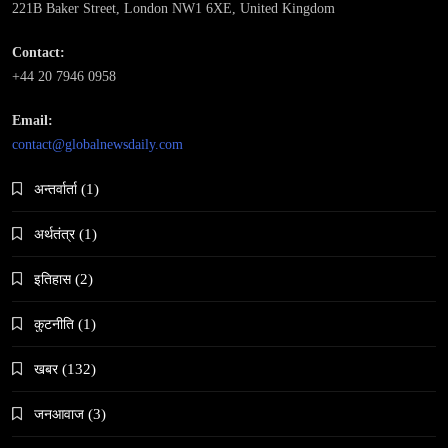
महाकुम्भ मेलामा भाइरल भएकी युवती मोनालिसाले गरिन्-
221B Baker Street, London NW1 6XE, United Kingdom
मुस्लिम प्रेमीसँग विवाह
Contact:
March 13, 2026
+44 20 7946 0958
Email:
contact@globalnewsdaily.com
अन्तर्वार्ता
(1)
समाज-संस्कृति
अर्थतंत्र
(1)
भारतको इतिहासमा पहिलोपटक मृत्यु इच्छाको अनुमति
March 13, 2026
इतिहास
(2)
कुटनीति
(1)
खबर
(132)
जनआवाज
(3)
समाज