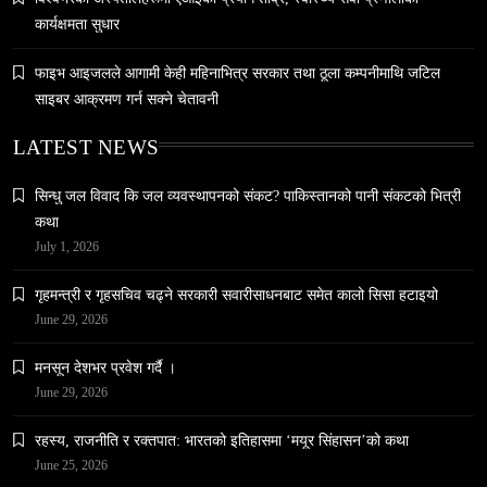
कार्यक्षमता सुधार
फाइभ आइजलले आगामी केही महिनाभित्र सरकार तथा ठूला कम्पनीमाथि जटिल
साइबर आक्रमण गर्न सक्ने चेतावनी
समाज
LATEST NEWS
नेपालमा युनिफिकेशन चर्चको सम्बन्ध उजागर
March 13, 2026
सिन्धु जल विवाद कि जल व्यवस्थापनको संकट? पाकिस्तानको पानी संकटको भित्री
कथा
July 1, 2026
गृहमन्त्री र गृहसचिव चढ्ने सरकारी सवारीसाधनबाट समेत कालो सिसा हटाइयो
June 29, 2026
वन्यजन्तु
वातावरण
मनसून देशभर प्रवेश गर्दै ।
नेपालको वन्यजन्तु पर्यटन प्रवर्द्धनमा महत्वपूर्ण योगदान
June 29, 2026
March 13, 2026
रहस्य, राजनीति र रक्तपात: भारतको इतिहासमा ‘मयूर सिंहासन’को कथा
June 25, 2026