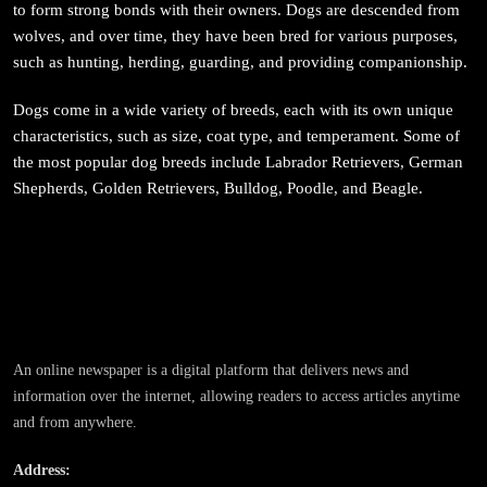
to form strong bonds with their owners. Dogs are descended from
जनकपुर सहित तराई मधेसका विभिन्न स्थानहरूमा पर्व छठ
wolves, and over time, they have been bred for various purposes,
सम्पन्न
such as hunting, herding, guarding, and providing companionship.
March 13, 2026
Dogs come in a wide variety of breeds, each with its own unique
characteristics, such as size, coat type, and temperament. Some of
the most popular dog breeds include Labrador Retrievers, German
Shepherds, Golden Retrievers, Bulldog, Poodle, and Beagle.
संस्कृति
आज साँझ अस्ताउँदो सूर्यलाई अर्घ्य
March 13, 2026
An online newspaper is a digital platform that delivers news and
information over the internet, allowing readers to access articles anytime
and from anywhere.
समाज
Address: