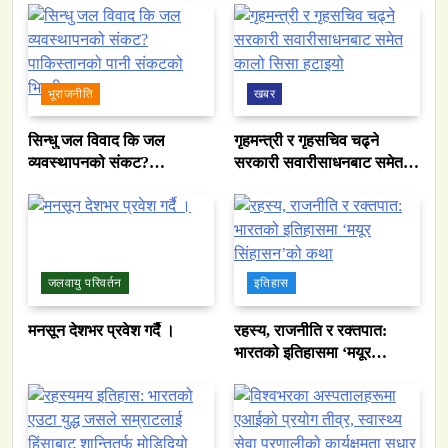
भूराजनीति
खबर
सिन्धु जल विवाद कि जल
गृहमन्त्री र गृहसचिव चढ्ने
व्यवस्थापनको संकट?
सरकारी सवारीसाधनबाट समेत
पाकिस्तानको पानी संकटको
कालो सिसा हटाइयो
भित्री कथा
जलवायु परिवर्तन
इतिहास
मनसून देशभर प्रवेश गर्दै ।
रहस्य, राजनीति र रक्तपात:
भारतको इतिहासमा ‘मयूर
सिंहासन’को कथा