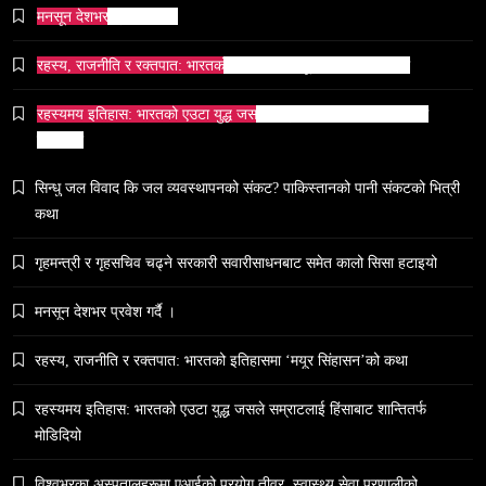
मनसून देशभर प्रवेश गर्दै ।
रहस्य, राजनीति र रक्तपात: भारतको इतिहासमा ‘मयूर सिंहासन’को कथा
रहस्यमय इतिहास: भारतको एउटा युद्ध जसले सम्राटलाई हिंसाबाट शान्तितर्फ
समाज
मोडिदियो
भारतको सांस्कृतिक सम्पत्ति पुनर्स्थापना कूटनीति: एक नयाँ
वैश्विक अभियान
सिन्धु जल विवाद कि जल व्यवस्थापनको संकट? पाकिस्तानको पानी संकटको भित्री
March 13, 2026
कथा
गृहमन्त्री र गृहसचिव चढ्ने सरकारी सवारीसाधनबाट समेत कालो सिसा हटाइयो
मनसून देशभर प्रवेश गर्दै ।
समाज
रहस्य, राजनीति र रक्तपात: भारतको इतिहासमा ‘मयूर सिंहासन’को कथा
५० लाख’ शुल्कको वास्तविकता: अल्टर्नेटिभ B-स्कूलहरूले
रहस्यमय इतिहास: भारतको एउटा युद्ध जसले सम्राटलाई हिंसाबाट शान्तितर्फ
नदेखाउने कठोर सत्य
मोडिदियो
March 13, 2026
विश्वभरका अस्पतालहरूमा एआईको प्रयोग तीव्र, स्वास्थ्य सेवा प्रणालीको