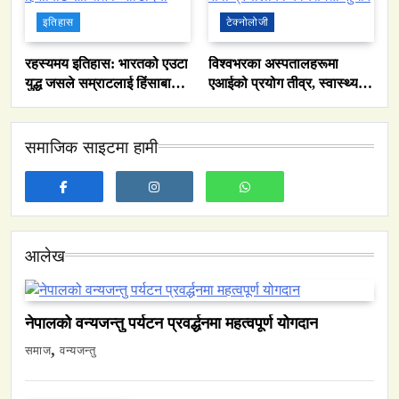
इतिहास
टेक्नोलोजी
रहस्यमय इतिहास: भारतको एउटा
विश्वभरका अस्पतालहरूमा
युद्ध जसले सम्राटलाई हिंसाबाट
एआईको प्रयोग तीव्र, स्वास्थ्य
शान्तितर्फ मोडिदियो
सेवा प्रणालीको कार्यक्षमता सुधार
समाजिक साइटमा हामी
समाज
आलेख
नेपालमा युनिफिकेशन चर्चको सम्बन्ध उजागर
March 13, 2026
नेपालको वन्यजन्तु पर्यटन प्रवर्द्धनमा महत्वपूर्ण योगदान
समाज
वन्यजन्तु