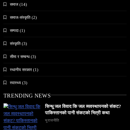
समाज
(14)
समाज-संस्कृति
(2)
सम्पदा
(1)
समाज
संस्कृति
(3)
जनकपुरधाममा ‘मधेस प्रादेशिक ललितकला प्रदर्शनी
सीमा र सम्बन्ध
(3)
२०८२’ सुरु
March 13, 2026
स्थानीय सरकार
(1)
स्वास्थ्य
(3)
TRENDING NEWS
समाज
सिन्धु जल विवाद कि जल व्यवस्थापनको संकट?
पाकिस्तानको पानी संकटको भित्री कथा
अलउला: साउदी अरबको रेगिस्तानी मोती र सांस्कृतिक
सम्पदाको केन्द्र
भूराजनीति
March 13, 2026