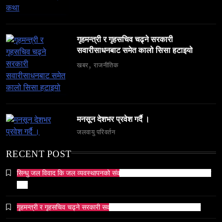
गृहमन्त्री र गृहसचिव चढ्ने सरकारी
सवारीसाधनबाट समेत कालो सिसा हटाइयो
समाज
खबर
राजनीतिक
६ महिनामा ३३३ विदेशी नागरिक निष्कासित — ओभरस्टे,
गैरकानुनी गतिविधि र धर्म प्रचारसम्म
March 13, 2026
मनसून देशभर प्रवेश गर्दै ।
जलवायु परिवर्तन
RECENT POST
सिन्धु जल विवाद कि जल व्यवस्थापनको संकट? पाकिस्तानको पानी संकटको भित्री
व्यापार-व्यवसाय
समाज
कथा
टक्सारको परम्परागत धातु उद्योग संकटमा
March 13, 2026
गृहमन्त्री र गृहसचिव चढ्ने सरकारी सवारीसाधनबाट समेत कालो सिसा हटाइयो