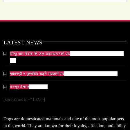
समाज
सेतो मछिन्द्रनाथ यात्रा सम्पन्न
March 13, 2026
LATEST NEWS
सिन्धु जल विवाद कि जल व्यवस्थापनको संकट? पाकिस्तानको पानी संकटको भित्री
कथा
समाज-संस्कृति
गृहमन्त्री र गृहसचिव चढ्ने सरकारी सवारीसाधनबाट समेत कालो सिसा हटाइयो
ओली र लेखक पक्राउ परेपछि गृहमन्त्रीको प्रतिक्रिया ‘यो
प्रतिशोध होइन, न्यायको सुरुवात हो’ — गृहमन्त्री
मनसून देशभर प्रवेश गर्दै ।
March 13, 2026
[sureforms id="1522"]
Dogs are domesticated mammals and one of the most popular pets
in the world. They are known for their loyalty, affection, and ability
सम्पदा