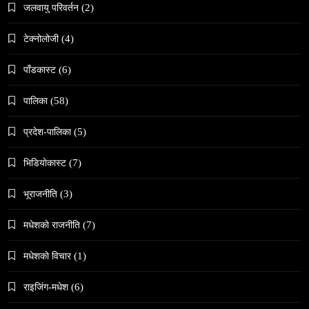
नेपालमा गोरखकाली पूजाको विशेष महत्व
जलवायु परिवर्तन
(2)
March 13, 2026
टेक्नोलोजी
(4)
पाँडकास्ट
(6)
पालिका
(58)
समाज
प्रदेश-पालिका
(5)
वेव स्टोरी डिजिटल कथाको नयाँ रूप
भिडियाेकास्ट
(7)
March 13, 2026
भूराजनीति
(3)
मधेशकाे राजनीति
(7)
मधेशकाे विचार
(1)
संस्कृति
राइजिंग-मधेश
(6)
हुम्लामा चैतलो पर्वको रौनक, सांस्कृतिक कार्यक्रम सम्पन्न